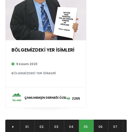
BÖLGEMİZDEKİ YER İSİMLERİ
9 Kasım 2023
BÖLGEMİZDEKİ YER İSİMLERİ
ÇAMLIHEMŞİN DERNEĞİ ÖZEL
2265
01.
02.
03.
04.
05.
06.
07.