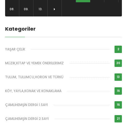
08.
09.
13.
Kategoriler
YAŞAR ÇELİK
2
MÜZİK,KİTAP VE YEMEK ÖNERİLERİMİZ
20
TULUM, TULUMCU,HORON VE TÜRKÜ
13
KÖY, YAYLA,KONAK VE KONAKLAMA
16
ÇAMLIHEMŞİN DERGİ 1.SAYI
16
ÇAMLIHEMŞİN DERGİ 2.SAYI
21