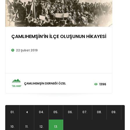
ÇAMLIHEMŞİN’İN İLÇE OLUŞUNUN HİKAYESİ
22 Şubat 2019
ÇAMLIHEMŞİN DERNEĞİ ÖZEL
1396
01.
04.
05.
06.
07.
08.
09.
10.
11.
12.
13.