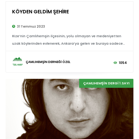
KÖYDEN GELDİM ŞEHİRE
31 Temmuz 2023
Rize’nin Çamlıhemşin ilçesinin, yolu olmayan ve medeniyetten
uzak köylerinden evlenerek, Ankara’ya gelen ve buraya sadece
uyum sağlamaya çalışmakla kalmayıp burada mühendisler,
doktorlar yetiştiren
ÇAMLIHEMŞİN DERNEĞİ ÖZEL
1054
ÇAMLIHEMŞİN DERGİ 1.SAYI