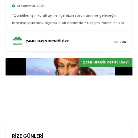
31 Temmuz 2023
“Çamlıhemşin kurultayı ile ilçemizin sorunlarını ve geleceğini
masaya yatırarak; İlçemizin bir anlamda “ Gelişim Planını “ “ Yol
Haritasını” çıkarmayı amaçlıyoruz
ÇAMLIHEMŞİN DERNEĞİ ÖZEL
996
ÇAMLIHEMŞİN DERGİ 1.SAYI
RİZE GÜNLERİ