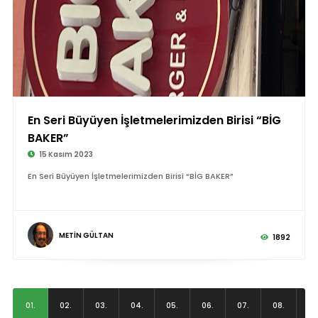
En Seri Büyüyen İşletmelerimizden Birisi “BİG
BAKER”
15 Kasım 2023
En Seri Büyüyen İşletmelerimizden Birisi “BİG BAKER”
METİN GÜLTAN
1892
01.
02.
03.
04.
05.
06.
07.
08.