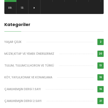
09.
13.
Kategoriler
YAŞAR ÇELİK
2
MÜZİK,KİTAP VE YEMEK ÖNERİLERİMİZ
20
TULUM, TULUMCU,HORON VE TÜRKÜ
13
KÖY, YAYLA,KONAK VE KONAKLAMA
16
ÇAMLIHEMŞİN DERGİ 1.SAYI
16
ÇAMLIHEMŞİN DERGİ 2.SAYI
21