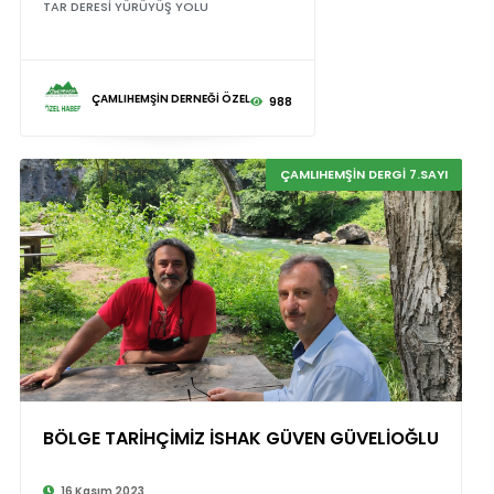
TAR DERESİ YÜRÜYÜŞ YOLU
ÇAMLIHEMŞİN DERNEĞİ ÖZEL
988
ÇAMLIHEMŞİN DERGİ 7.SAYI
BÖLGE TARİHÇİMİZ İSHAK GÜVEN GÜVELİOĞLU
16 Kasım 2023