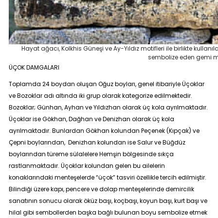
Hayat ağacı, Kolkhis Güneşi ve Ay-Yıldız motifleri ile birlikte kul
sembolize eden gemi mo
ÜÇOK DAMGALARI
Toplamda 24 boydan oluşan Oğuz boyları, genel itibariyle Üçoklar
ve Bozoklar adı altında iki grup olarak kategorize edilmektedir.
Bozoklar; Günhan, Ayhan ve Yıldızhan olarak üç kola ayrılmaktadır.
Üçoklar ise Gökhan, Dağhan ve Denizhan olarak üç kola
ayrılmaktadır. Bunlardan Gökhan kolundan Peçenek (Kıpçak) ve
Çepni boylarından, Denizhan kolundan ise Salur ve Büğdüz
boylarından türeme sülalelere Hemşin bölgesinde sıkça
rastlanmaktadır. Üçoklar kolundan gelen bu ailelerin
konaklarındaki menteşelerde “üçok” tasviri özellikle tercih edilmiştir.
Bilindiği üzere kapı, pencere ve dolap menteşelerinde demircilik
sanatının sonucu olarak öküz başı, koçbaşı, koyun başı, kurt başı ve
hilal gibi sembollerden başka bağlı bulunan boyu sembolize etmek