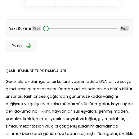
Yazı Boyutu:
12px
15px
Yazdır
ÇAMLIHEMŞİNDE TÜRK DAMGALARI
Genel olarak damgalar bir kültürel yapının adeta DNA’ları ve sosyal
genetizmin mimarlarıdırlar. Damga adı altında anılan bütün kültür
unsurları, tarih öncesi çağlardan günümüze kadar varlığını
değişerek ve gelişerek de olsa sürdürmüştür. Damgalar; kaya, ağaç,
deri, dokuma, halı-kilim, hayvanlar, süs eşyaları, işlenmiş maden,
çanak-çömlek, mimari yapılar, bayrak ve tuğlar, giyim, silahlar,
zırhlar, mezar tasları vs. gibi çok geniş kullanım alanlarında
silinmez izler olarak günümüze kadar ulaşmıştır. Damgalar, özellikle