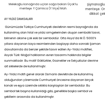
Melekoğlu konağında uçları sağa bakan Üçok’lu
işmanoğlu 
Ş
menteşe. Y.Çamlıca (Y.Viçe) Mah.
menteşe. Or
dikkat çe
AY YILDIZ DAMGALARI
Günümüzde Türkiye Cumhuriyeti devletinin resmi bayrağında da
kullanılmış olan hilal ve yıldız simgelerinden oluşan sembolik tasvir,
bilinenin aksine çok eski bir semboldür.
Orta Asya’da M.Ö. 5000’li
yıllara dayanan kaya resimlerinden başlayıp daha sonraki Şaman
davullarında da benzer şekilde tasvir edilen Ay-Yıldız motifleri,
Asyalı Türk-Moğol halklarının evren tasarımı hakkında bilgiler
sunmaktadır. Bu motif Göktürkler, Gazneliler ve Selçuklular devrine
ait sikkelerde de kullanılmıştır.
Ay-Yıldız motifi genel olarak Osmanlı devletinde de kullanılmış
olduğundan yöremizde Cumhuriyet öncesine dayanan birçok
konak ve eşya üzerinde sıklıkla karşılaşılan bir semboldür. Bu
sembol tek başına kullanıldığı gibi, genellikle başka sembol ve
şekillerin arasında da kullanılmıştır.