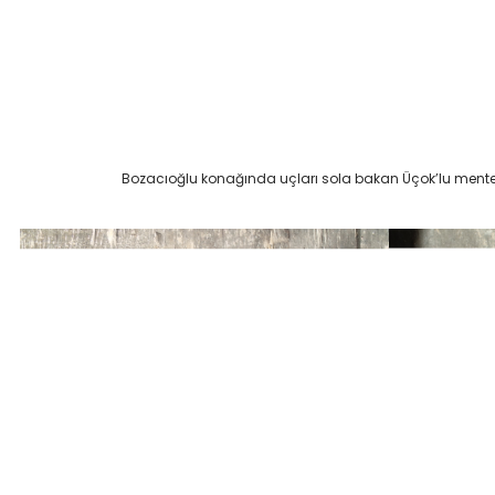
Bozacıoğlu konağında uçları sola bakan Üçok’lu mente