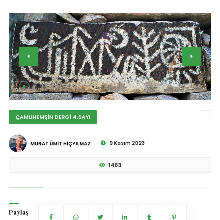
ÇAMLIHEMŞİN DERGİ 4.SAYI
9 Kasım 2023
MURAT ÜMİT HİÇYILMAZ
1483
Paylaş