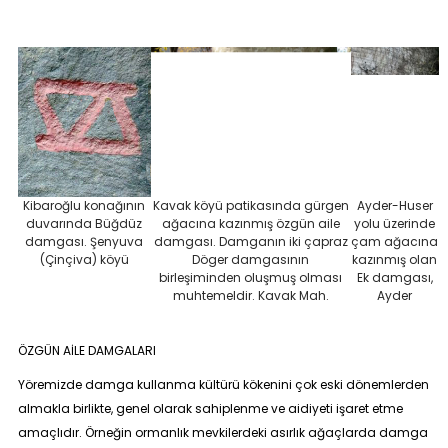
Kibaroğlu konağının
Kavak köyü patikasında gürgen
Ayder-Huser
duvarında Büğdüz
ağacına kazınmış özgün aile
yolu üzerinde
damgası. Şenyuva
damgası. Damganın iki çapraz
çam ağacına
(Çinçiva) köyü
Döger damgasının
kazınmış olan
birleşiminden oluşmuş olması
Ek damgası,
muhtemeldir. Kavak Mah.
Ayder
ÖZGÜN AİLE DAMGALARI
Yöremizde damga kullanma kültürü kökenini çok eski dönemlerden
almakla birlikte, genel olarak sahiplenme ve aidiyeti işaret etme
amaçlıdır. Örneğin ormanlık mevkilerdeki asırlık ağaçlarda damga