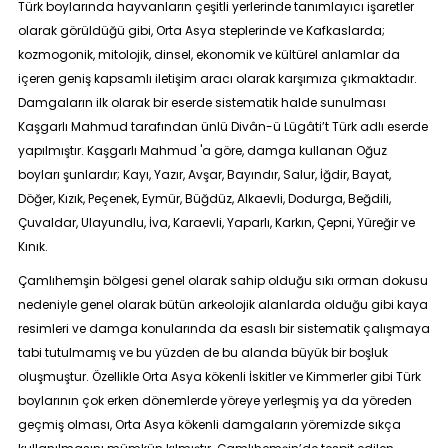
Türk boylarında hayvanların çeşitli yerlerinde tanımlayıcı işaretler
olarak görüldüğü gibi, Orta Asya steplerinde ve Kafkaslarda;
kozmogonik, mitolojik, dinsel, ekonomik ve kültürel anlamlar da
içeren geniş kapsamlı iletişim aracı olarak karşımıza çıkmaktadır.
Damgaların ilk olarak bir eserde sistematik halde sunulması
Kaşgarlı Mahmud tarafından ünlü
Divân-ü Lügâti’t Türk
adlı eserde
yapılmıştır. Kaşgarlı Mahmud 'a göre, damga kullanan Oğuz
boyları şunlardır; Kayı, Yazır, Avşar, Bayındır, Salur, İğdir, Bayat,
Döğer, Kızık, Peçenek, Eymür, Büğdüz, Alkaevli, Dodurga, Beğdili,
Çuvaldar, Ulayundlu, İva, Karaevli, Yaparlı, Karkın, Çepni, Yüreğir ve
Kınık.
Çamlıhemşin bölgesi genel olarak sahip olduğu sıkı orman dokusu
nedeniyle genel olarak bütün arkeolojik alanlarda olduğu gibi kaya
resimleri ve damga konularında da esaslı bir sistematik çalışmaya
tabi tutulmamış ve bu yüzden de bu alanda büyük bir boşluk
oluşmuştur. Özellikle Orta Asya kökenli İskitler ve Kimmerler gibi Türk
boylarının çok erken dönemlerde yöreye yerleşmiş ya da yöreden
geçmiş olması, Orta Asya kökenli damgaların yöremizde sıkça