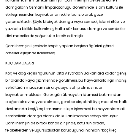
kullanılmasını mümkün kılmıştır. Çamlıhemşin’de tespit edilen
damgaların Osmanlı İmparatorluğu döneminde İslam kültürü ile
etkileşmesinden kaynaklanan etkiler bariz olarak göze
çarpmaktadır. Şöyle ki birçok damga veya sembol, İslami ritüel ve
yazılarla birlikte kullanılmış, hatta söz konusu damga ve semboller
dini mabetlerde yoğunlukla tercih edilmiştir.
Çamlıhemşin ilçesinde tespiti yapılan başlıca figürleri görsel
örnekler eşliğinde irdelersek;
KOÇ DAMGALARI
Koç ve dağ keçisi figürünün Orta Asya’dan Balkanlara kadar geniş
bir alanda kaya çizimlerinde görülmesi, bu hayvanlarla ilgili inanış
ve kültürün muazzam bir altyapıya sahip olmasından
kaynaklanmaktadır. Gerek günlük hayatın idamesi bakımından
olağan bir av hayvanı olması, gerekse birçok hikâye, masal ve halk
destanında keçi/koç temasının sıkça işlenmesi bu hayvanlara ait
sembollerin damga olarak da kullanılmasına sebep olmuştur.
Çamlıhemşin’de birçok konak girişinde; kötü ruhlardan,
felaketlerden ve uğursuzluktan koruduğuna inanılan “koç/keçi