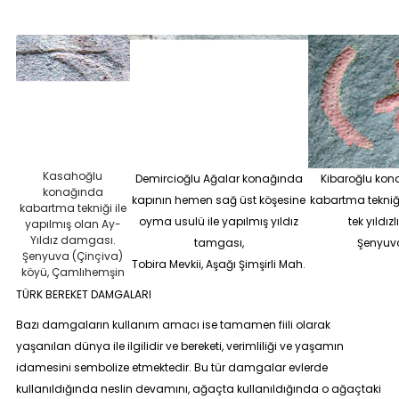
Kasahoğlu
Demircioğlu Ağalar konağında
Kibaroğlu kon
konağında
kapının hemen sağ üst köşesine
kabartma tekniği
kabartma tekniği ile
oyma usulü ile yapılmış yıldız
tek yıldız
yapılmış olan Ay-
Yıldız damgası.
tamgası,
Şenyuva
Şenyuva (Çinçiva)
Tobira Mevkii, Aşağı Şimşirli Mah.
köyü, Çamlıhemşin
TÜRK BEREKET DAMGALARI
Bazı damgaların kullanım amacı ise tamamen fiili olarak
yaşanılan dünya ile ilgilidir ve bereketi, verimliliği ve yaşamın
idamesini sembolize etmektedir. Bu tür damgalar evlerde
kullanıldığında neslin devamını, ağaçta kullanıldığında o ağaçtaki