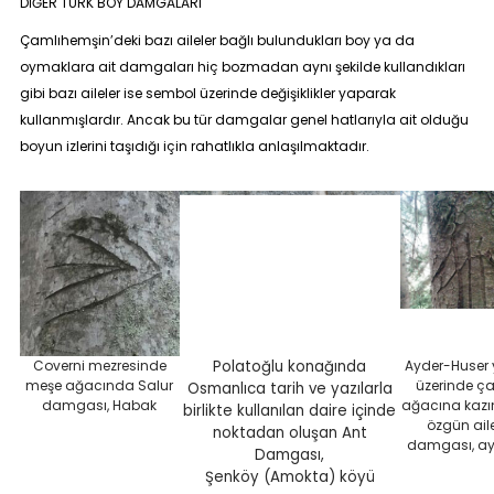
DİĞER TÜRK BOY DAMGALARI
Çamlıhemşin’deki bazı aileler bağlı bulundukları boy ya da
oymaklara ait damgaları hiç bozmadan aynı şekilde kullandıkları
gibi bazı aileler ise sembol üzerinde değişiklikler yaparak
kullanmışlardır. Ancak bu tür damgalar genel hatlarıyla ait olduğu
boyun izlerini taşıdığı için rahatlıkla anlaşılmaktadır.
Coverni mezresinde
Polatoğlu konağında
Ayder-Huser 
meşe ağacında Salur
üzerinde ç
Osmanlıca tarih ve yazılarla
damgası, Habak
ağacına kazı
birlikte kullanılan daire içinde
özgün ail
noktadan oluşan Ant
damgası, ay
Damgası,
Şenköy (Amokta) köyü