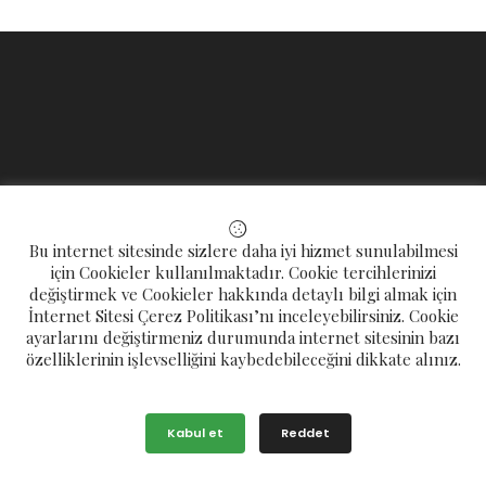
Hızlı Erişim
Bu internet sitesinde sizlere daha iyi hizmet sunulabilmesi
için Cookieler kullanılmaktadır. Cookie tercihlerinizi
HABERLER
değiştirmek ve Cookieler hakkında detaylı bilgi almak için
İnternet Sitesi Çerez Politikası’nı inceleyebilirsiniz. Cookie
YAZILAR
ayarlarını değiştirmeniz durumunda internet sitesinin bazı
FAALİYETLER
özelliklerinin işlevselliğini kaybedebileceğini dikkate alınız.
KURUMSAL
Kabul et
Reddet
Başkandan