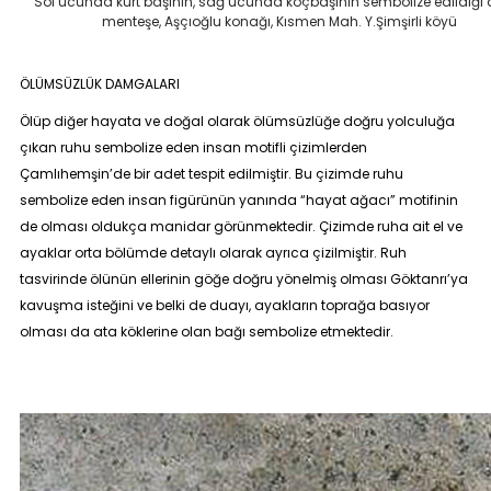
Sol ucunda kurt başının, sağ ucunda koçbaşının sembolize edildiği
menteşe, Aşçıoğlu konağı, Kısmen Mah. Y.Şimşirli köyü
ÖLÜMSÜZLÜK DAMGALARI
Ölüp diğer hayata ve doğal olarak ölümsüzlüğe doğru yolculuğa
çıkan ruhu sembolize eden insan motifli çizimlerden
Çamlıhemşin’de bir adet tespit edilmiştir. Bu çizimde ruhu
sembolize eden insan figürünün yanında “hayat ağacı” motifinin
de olması oldukça manidar görünmektedir. Çizimde ruha ait el ve
ayaklar orta bölümde detaylı olarak ayrıca çizilmiştir. Ruh
tasvirinde ölünün ellerinin göğe doğru yönelmiş olması Göktanrı’ya
kavuşma isteğini ve belki de duayı, ayakların toprağa basıyor
olması da ata köklerine olan bağı sembolize etmektedir.