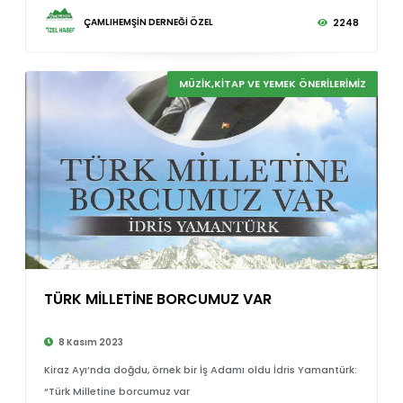
ÇAMLIHEMŞİN DERNEĞİ ÖZEL
2248
MÜZİK,KİTAP VE YEMEK ÖNERİLERİMİZ
TÜRK MİLLETİNE BORCUMUZ VAR
8 Kasım 2023
Kiraz Ayı’nda doğdu, örnek bir İş Adamı oldu İdris Yamantürk:
“Türk Milletine borcumuz var