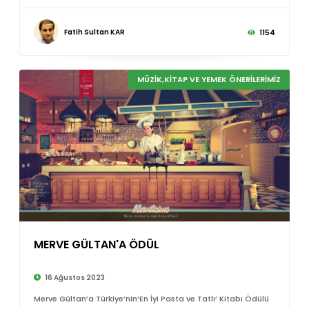
Fatih Sultan KAR
1154
MÜZİK,KİTAP VE YEMEK ÖNERİLERİMİZ
MERVE GÜLTAN'A ÖDÜL
16 Ağustos 2023
Merve Gültan’a Türkiye’nin‘En İyi Pasta ve Tatlı’ Kitabı Ödülü