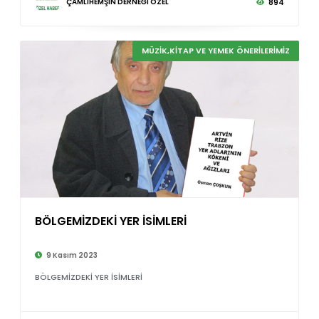
ÇAMLIHEMŞİN DERNEĞİ ÖZEL
894
MÜZİK,KİTAP VE YEMEK ÖNERİLERİMİZ
BÖLGEMİZDEKİ YER İSİMLERİ
9 Kasım 2023
BÖLGEMİZDEKİ YER İSİMLERİ