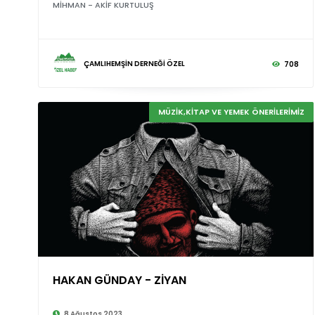
MİHMAN - AKİF KURTULUŞ
ÇAMLIHEMŞİN DERNEĞİ ÖZEL
708
MÜZİK,KİTAP VE YEMEK ÖNERİLERİMİZ
HAKAN GÜNDAY - ZİYAN
8 Ağustos 2023