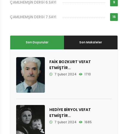
ÇAMLIHEMŞİN DERGİ 6.SAYI
9
ÇAMLIHEMŞİN DERGİ 7.SAYI
16
Son Duyurular
Son Makaleler
FAİK BOZKURT VEFAT
ETMİŞTİR...
7 Şubat 2024
1710
HEDİYE BİRYOL VEFAT
ETMİŞTİR...
7 Şubat 2024
1685