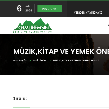
6
AĞU
YENİDEN YAYINDAYIZ
Duyurular:
2026
TULUMUN TARİHÇESİ SUNU
RAHMET, MİNNET VE ŞÜKR
MÜZİK,KİTAP VE YEMEK ÖNE
Ana Sayfa
Makaleler
MÜZİK,KİTAP VE YEMEK ÖNERİLERİMİZ
Sırala: