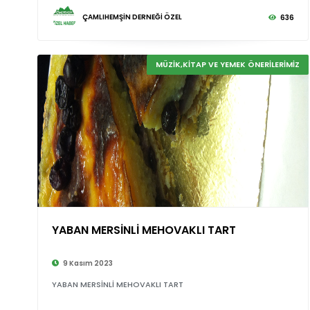
ÇAMLIHEMŞİN DERNEĞİ ÖZEL
636
MÜZİK,KİTAP VE YEMEK ÖNERİLERİMİZ
YABAN MERSİNLİ MEHOVAKLI TART
9 Kasım 2023
YABAN MERSİNLİ MEHOVAKLI TART