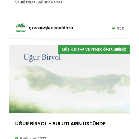
VEHBİ KEMAL GÜNEY HAYATI
ÇAMLIHEMŞİN DERNEĞİ ÖZEL
852
MÜZİK,KİTAP VE YEMEK ÖNERİLERİMİZ
UĞUR BİRYOL - BULUTLARIN ÜSTÜNDE
8 Ağustos 2023