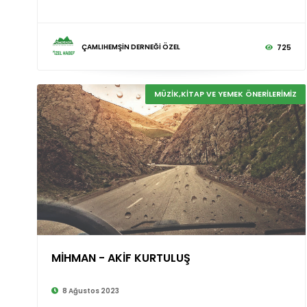
ÇAMLIHEMŞİN DERNEĞİ ÖZEL
725
MÜZİK,KİTAP VE YEMEK ÖNERİLERİMİZ
MİHMAN - AKİF KURTULUŞ
8 Ağustos 2023