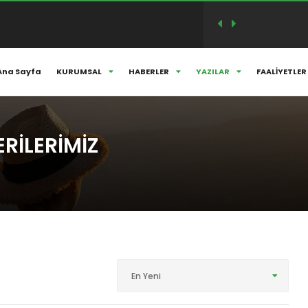
M VE SÖYLEŞİSİ..
Ana Sayfa
KURUMSAL
HABERLER
YAZILAR
FAALİYETLER
ANLARIMIZLA HER DAİM ANIYORUZ...
RİLERİMİZ
En Yeni