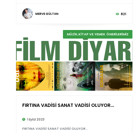
MERVE GÜLTAN
821
MÜZİK,KİTAP VE YEMEK ÖNERİLERİMİZ
FIRTINA VADİSİ SANAT VADİSİ OLUYOR...
1 Eylül 2023
FIRTINA VADİSİ SANAT VADİSİ OLUYOR...