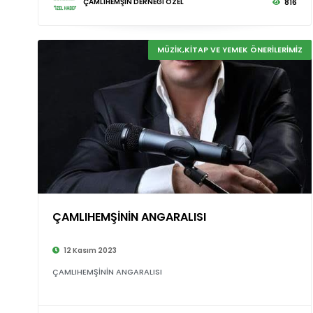
ÇAMLIHEMŞİN DERNEĞİ ÖZEL
816
MÜZİK,KİTAP VE YEMEK ÖNERİLERİMİZ
ÇAMLIHEMŞİNİN ANGARALISI
12 Kasım 2023
ÇAMLIHEMŞİNİN ANGARALISI