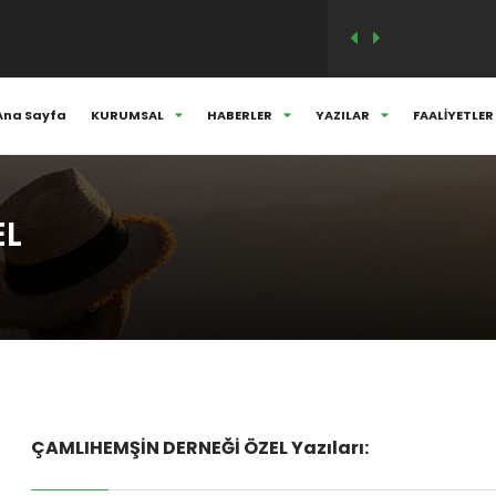
M VE SÖYLEŞİSİ..
Ana Sayfa
KURUMSAL
HABERLER
YAZILAR
FAALİYETLER
ANLARIMIZLA HER DAİM ANIYORUZ...
EL
ÇAMLIHEMŞİN DERNEĞİ ÖZEL Yazıları: