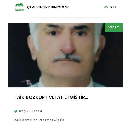
ÇAMLIHEMŞİN DERNEĞİ ÖZEL
1985
VEFAT
FAİK BOZKURT VEFAT ETMİŞTİR...
©
07 Şubat 2024
FAİK BOZKURT VEFAT ETMİŞTİR...