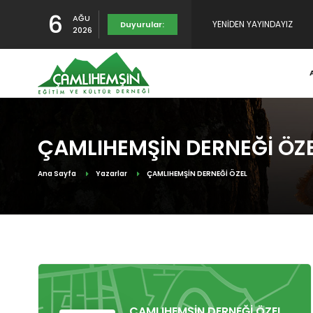
6
AĞU
YENİDEN YAYINDAYIZ
Duyurular:
2026
TULUMUN TARİHÇESİ SUNU
RAHMET, MİNNET VE ŞÜKR
ÇAMLIHEMŞİN DERNEĞİ ÖZ
Ana Sayfa
Yazarlar
ÇAMLIHEMŞİN DERNEĞİ ÖZEL
ÇAMLIHEMŞİN DERNEĞİ ÖZEL