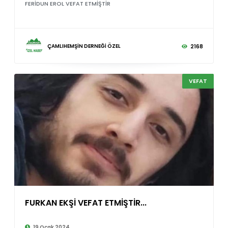
FERİDUN EROL VEFAT ETMİŞTİR
ÇAMLIHEMŞİN DERNEĞİ ÖZEL
2168
VEFAT
FURKAN EKŞİ VEFAT ETMİŞTİR...
©
19 Ocak 2024