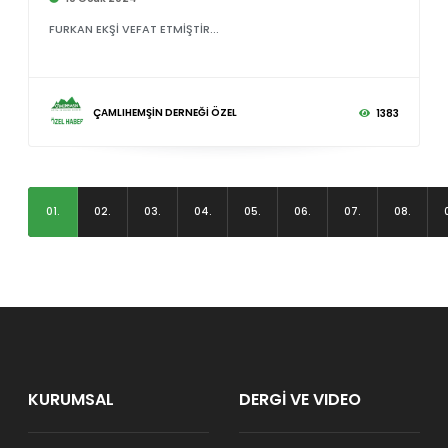
FURKAN EKŞİ VEFAT ETMİŞTİR...
ÇAMLIHEMŞİN DERNEĞİ ÖZEL
1383
01.
02.
03.
04.
05.
06.
07.
08.
KURUMSAL
DERGİ VE VIDEO