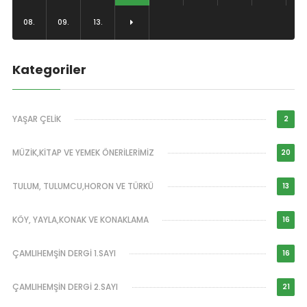
08.
09.
13.
Kategoriler
YAŞAR ÇELİK
2
MÜZİK,KİTAP VE YEMEK ÖNERİLERİMİZ
20
TULUM, TULUMCU,HORON VE TÜRKÜ
13
KÖY, YAYLA,KONAK VE KONAKLAMA
16
ÇAMLIHEMŞİN DERGİ 1.SAYI
16
ÇAMLIHEMŞİN DERGİ 2.SAYI
21