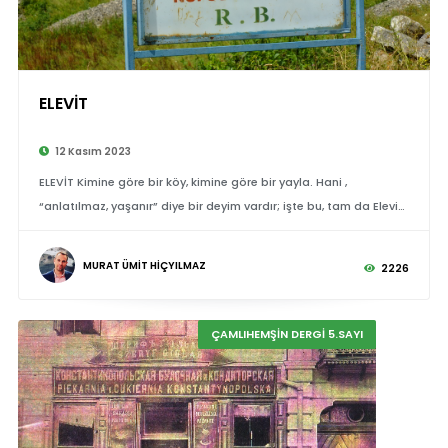
ELEVİT
12 Kasım 2023
ELEVİT Kimine göre bir köy, kimine göre bir yayla. Hani ,
“anlatılmaz, yaşanır” diye bir deyim vardır; işte bu, tam da Elevit
için geçerli bir tabir.
MURAT ÜMİT HİÇYILMAZ
2226
ÇAMLIHEMŞİN DERGİ 5.SAYI