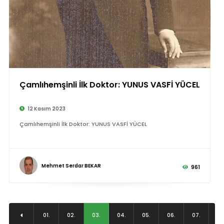
Çamlıhemşinli İlk Doktor: YUNUS VASFİ YÜCEL
12 Kasım 2023
Çamlıhemşinli İlk Doktor: YUNUS VASFİ YÜCEL
Mehmet Serdar BEKAR
961
01.
02.
03.
04.
05.
06.
07.