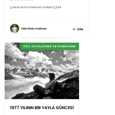
ÇARLIK RUSYASINDAKİ GURBETÇİLER
Faik Okan Atakcan
1396
KÖY, YAYLA,KONAK VE KONAKLAMA
1977 YILININ BİR YAYLA GÜNCESİ