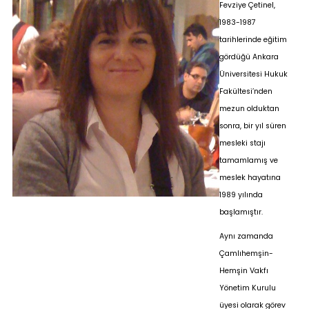
Fevziye Çetinel,
1983-1987
tarihlerinde eğitim
gördüğü Ankara
Üniversitesi Hukuk
Fakültesi’nden
mezun olduktan
sonra, bir yıl süren
mesleki stajı
tamamlamış ve
meslek hayatına
1989 yılında
başlamıştır.
Aynı zamanda
Çamlıhemşin-
Hemşin Vakfı
Yönetim Kurulu
üyesi olarak görev