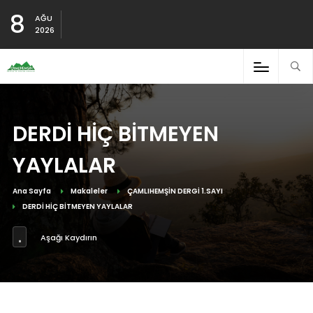
8
AĞU
2026
DERDİ HİÇ BİTMEYEN
YAYLALAR
Ana Sayfa
Makaleler
ÇAMLIHEMŞİN DERGİ 1.SAYI
DERDİ HİÇ BİTMEYEN YAYLALAR
Aşağı Kaydırın