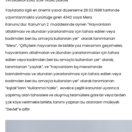
YAYLALARLA İLGİLİ SON YASAL DURUM
Yaylalarla ilgili en önemli yasal düzenleme 28.02.1998 tarihinde
yayımlanmakla yürürlüğe giren 4342 sayılı Mera
Kanunu’dur. Kanun’un 2. maddesinde aynen
“Hayvanların
otlatılması ve otundan yararlanılması için tahsis edilen veya
kadimden beri bu amaçla kullanılan yer”
olarak tanımlanan
“Mera”
,
“Çiftçilerin hayvanları ile birlikte yaz mevsimini geçirmeleri,
hayvanlarını otlatmaları ve otundan yararlanmaları için tahsis
edilen veya kadimden beri bu amaçla kullanılan yer”
olarak,
tanımlanan
“yaylak”,
ve
“hayvanların kış mevsiminde
barındırılması ve otundan yararlanılması için tahsis edilen veya
kadimden beri bu amaçla kullanılan yer”
olarak tanımlanan
“kışlak”
ların
“kullanma hakkı”
; evvelce çeşitli kanunlar uyarınca
yapılmış olan tahsislere ve oluşmuş teamüllere göre bir veya birden
çok köye verilmekle birlikte, tanımı yapılan bu alanların mülkiyeti
“Devlet”
e aittir.