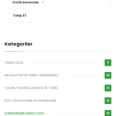
Profili Görüntüle
Takip Et:
Kategoriler
YAŞAR ÇELİK
2
MÜZİK,KİTAP VE YEMEK ÖNERİLERİMİZ
20
TULUM, TULUMCU,HORON VE TÜRKÜ
13
KÖY, YAYLA,KONAK VE KONAKLAMA
16
ÇAMLIHEMŞİN DERGİ 1.SAYI
16