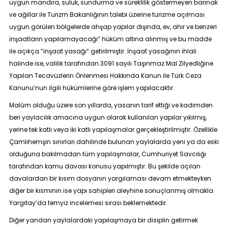
uygun mandıra, suluk, sundurma ve süreklilik göstermeyen barınak
ve ağıllar ile Turizm Bakanlığının talebi üzerine turizme açılması
uygun görülen bölgelerde ahşap yapılar dışında, ev, ahır ve benzeri
inşaatların yapılamayacağı”
hüküm altına alınmış ve bu madde
ile açıkça
“inşaat yasağı”
getirilmiştir. İnşaat yasağının ihlali
halinde ise, valilik tarafından 3091 sayılı Taşınmaz Mal Zilyedliğine
Yapılan Tecavüzlerin Önlenmesi Hakkında Kanun ile Türk Ceza
Kanunu’nun ilgili hükümlerine göre işlem yapılacaktır.
Malûm olduğu üzere son yıllarda, yasanın tarif ettiği ve kadimden
beri yaylacılık amacına uygun olarak kullanılan yapılar yıkılmış,
yerine tek katlı veya iki katlı yapılaşmalar gerçekleştirilmiştir. Özellikle
Çamlıhemşin sınırları dahilinde bulunan yaylalarda yeni ya da eski
olduğuna bakılmadan tüm yapılaşmalar, Cumhuriyet Savcılığı
tarafından kamu davası konusu yapılmıştır. Bu şekilde açılan
davalardan bir kısım dosyanın yargılaması devam etmekteyken
diğer bir kısmının ise yapı sahipleri aleyhine sonuçlanmış olmakla
Yargıtay’da temyiz incelemesi sırası beklemektedir.
Diğer yandan yaylalardaki yapılaşmaya bir disiplin getirmek