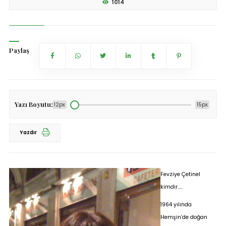
1014
Paylaş
Yazı Boyutu:
12px
15px
Yazdır
Fevziye Çetinel
kimdir…..
1964 yılında
Hemşin’de doğan