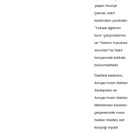
yapan Fevziye
Çetinel, Vakıf
tarafından yürütülen
“Yüksek öğrenim
burs” çalışmalarına
ve “Yörenin hukuksal
sorunları”na Vakıf
bünyesinde katkıda
bulunmaktadır.
Özellikle kadastro,
Avrupa İnsan Hakları
Sözleşmesi ve
Avrupa İnsan Hakları
Mahkemesi kararları
çerçevesinde insan
hakları ihlalleri, kat
karşılığı inşaat