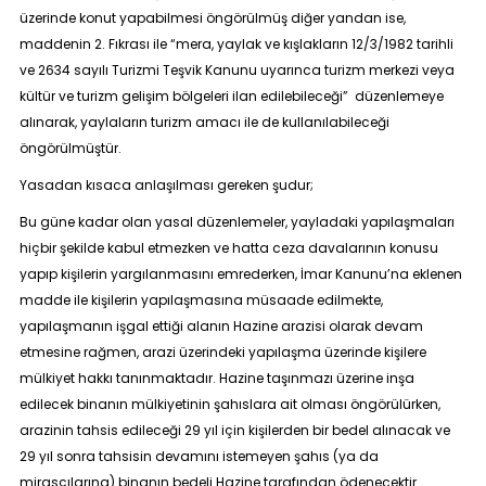
üzerinde konut yapabilmesi öngörülmüş diğer yandan ise,
maddenin 2. Fıkrası ile “mera, yaylak ve kışlakların 12/3/1982 tarihli
ve 2634 sayılı Turizmi Teşvik Kanunu uyarınca turizm merkezi veya
kültür ve turizm gelişim bölgeleri ilan edilebileceği” düzenlemeye
alınarak, yaylaların turizm amacı ile de kullanılabileceği
öngörülmüştür.
Yasadan kısaca anlaşılması gereken şudur;
Bu güne kadar olan yasal düzenlemeler, yayladaki yapılaşmaları
hiçbir şekilde kabul etmezken ve hatta ceza davalarının konusu
yapıp kişilerin yargılanmasını emrederken, İmar Kanunu’na eklenen
madde ile kişilerin yapılaşmasına müsaade edilmekte,
yapılaşmanın işgal ettiği alanın Hazine arazisi olarak devam
etmesine rağmen, arazi üzerindeki yapılaşma üzerinde kişilere
mülkiyet hakkı tanınmaktadır. Hazine taşınmazı üzerine inşa
edilecek binanın mülkiyetinin şahıslara ait olması öngörülürken,
arazinin tahsis edileceği 29 yıl için kişilerden bir bedel alınacak ve
29 yıl sonra tahsisin devamını istemeyen şahıs (ya da
mirasçılarına) binanın bedeli Hazine tarafından ödenecektir.