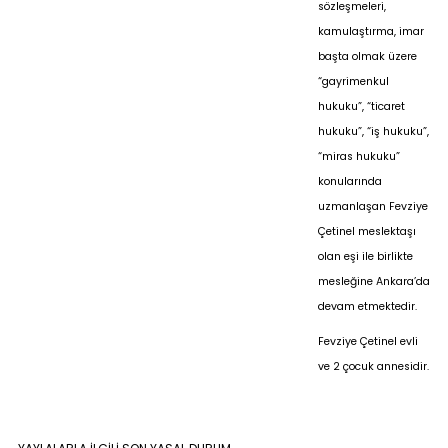
sözleşmeleri,
kamulaştırma, imar
başta olmak üzere
“gayrimenkul
hukuku”, “ticaret
hukuku”, “iş hukuku”,
“miras hukuku”
konularında
uzmanlaşan Fevziye
Çetinel meslektaşı
olan eşi ile birlikte
mesleğine Ankara’da
devam etmektedir.
Fevziye Çetinel evli
ve 2 çocuk annesidir.