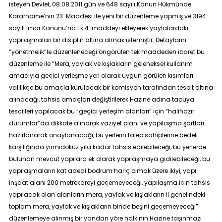
isteyen Devlet, 08.08.2011 gün ve 648 sayılı Kanun Hükmünde
Kararname’nin 23. Maddesi ile yeni bir düzenleme yapmış ve 3194
sayılı İmar Kanunu’na Ek 4. maddeyi ekleyerek yaylalardaki
yapılaşmaları bir disiplin altına almak istemiştir. Detayların
“yönetmelik”
le düzenleneceği öngörülen tek maddeden ibaret bu
düzenleme ile “Mera, yaylak ve kışlakların geleneksel kullanım
amacıyla geçici yerleşme yeri olarak uygun görülen kısımları
valilikçe bu amaçla kurulacak bir komisyon tarafından tespit altına
alınacağı, tahsis amaçları değiştirilerek Hazine adına tapuya
tescilleri yapılacak bu “geçici yerleşim alanları” için “halihazır
durumlar”da dikkate alınarak vaziyet planı ve yapılaşma şartları
hazırlanarak onaylanacağı, bu yerlerin talep sahiplerine bedeli
karşılığında yirmidokuz yıla kadar tahsis edilebileceği, bu yerlerde
bulunan mevcut yapılara ek olarak yapılaşmaya gidilebileceği, bu
yapılaşmaların kat adedi bodrum hariç olmak üzere ikiyi, yapı
inşaat alanı 200 metrekareyi geçemeyeceği, yapılaşma için tahsis
yapılacak olan alanların mera, yaylak ve kışlakların il genelindeki
toplam mera, yaylak ve kışlakların binde beşini geçemeyeceği”
düzenlemeye alınmış bir yandan yöre halkının Hazine taşınmazı