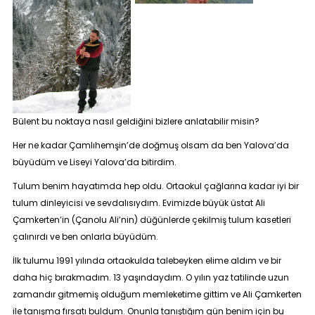
Bülent bu noktaya nasıl geldiğini bizlere anlatabilir misin?
Her ne kadar Çamlıhemşin’de doğmuş olsam da ben Yalova’da
büyüdüm ve Liseyi Yalova’da bitirdim.
Tulum benim hayatımda hep oldu. Ortaokul çağlarına kadar iyi bir
tulum dinleyicisi ve sevdalısıydım. Evimizde büyük üstat
Ali
Çamkerten
’in (Çanolu Ali’nin) düğünlerde çekilmiş tulum kasetleri
çalınırdı ve ben onlarla büyüdüm.
İlk tulumu 1991 yılında ortaokulda talebeyken elime aldım ve bir
daha hiç bırakmadım. 13 yaşındaydım. O yılın yaz tatilinde uzun
zamandır gitmemiş olduğum memleketime gittim ve Ali Çamkerten
ile tanışma fırsatı buldum. Onunla tanıştığım gün benim için bu