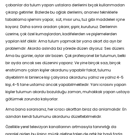
çobanlar da tulum yapan ustalara derilerini bıçak kullanmadan
çıkarıp getirirler. Bizlerde bu oğlak derilerini, ananevi tekniklerle
tabaklama işlemini yapar, süt, mısır unu, tuz gibi maddeleri içine
koyarız. Daha sonra oradan çıkarır, şişirir, kuruturuz. Derilerinin
üzerine, çok özel kumaşlardan, kadifelerden ve pişlemelerden
yapılan kılıf dikilir. Ama tulum yapmak bir yana akort da ayrı bir
problemdir. Akorda aslında biz yörede düzen diyoruz. Ses düzeni.
Ama bu günler, aylar alır bazen. Çok profesyonel bir tulumun, belki
bir ayda ancak ses düzenini yaparız. Ve yine birçok sazı, birçok
enstrümanı çalan kişiler akordunu yapabilir fakat, tulumu
diyebilirim ki binlerce kişi çalıyorsa akordunu yalnız ve yalnız 4-5
kişi, 4-5 tane ustamız ancak yapabilmektedir. Yani icrasını yapan
kişiler tulumun akordu bozulduğu zaman, muhakkak yapan ustaya
götürmek zorunda kalıyorlar.
Ama bana sorarsanız, her icracı akorttan biraz da anlamalıdır. En
azından kendi tulumunu akordunu düzeltebilmelidir.
Özellikle yerel televizyon kanallarının artmasıyla tanınırlığı da
paralel giden bu ilginç müzik aletine talep de artık bir hayli fazla.