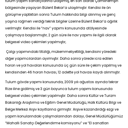
tulum yapım sanatçılarına ulaşılmış, en son olarak Çamlıhemşin
bölgesinde yaşayan Bülent Bekar’a ulaşılmıştır. Kendisi ile ön
görüşme yaptıktan sonra Tulum hakkında bilgi alınmış ve genç
yaşına rağmen verdiği teknik bilgiler üzerine Bülent Bekar’a ağırlık
verilmiştir. Kendisi ile “nav” yapımı konusunda atölyesinde
çalışmaya başlanmıştır, 2 gün süre ile nav yapımı ile ilgili olarak
belgesel video çekimleri yapılmıştır,
Çalgı yapımındaki titizliği, mükemmeliyetliliği, kendisini yöredeki
diğer yapımcılardan ayırmıştır. Daha sonra yörede icra edilen
horon ve yol havaları konusunda üç gün süre ile çekim yapılmış ve
kendisinden 46 horon havası, 12 adette yol havası kaydı alınmıştır.
Tulum gövde yapımı konusunda, 2009 yılı ağustos ayında tekrar
Rize iline gidilmiş ve 3 gün boyunca tulum yapımı konusunda
belgesel video çekimleri yapılmıştır. Daha sonra Kültür ve Turizm
Bakanlığı Araştırma ve Eğitim Genel Müdürlüğü, Halk Kültürü Bilgi ve
Belge Merkezi Arşiv kayıtlarına girmiştir. Arşive kazandırdığı ezgi ve
yapım konularındaki çalışmalarından dolayı, Genel Müdürlüğümüz
“
Mahalli Sanatçı Değerlendirme komisyonu”
ve
“El sanatları