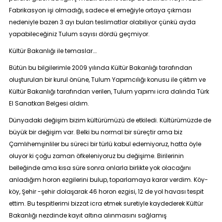
Fabrikasyon işi olmadığı, sadece el emeğiyle ortaya çıkması
nedeniyle bazen 3 ayı bulan teslimatlar olabiliyor çünkü ayda
yapabileceğiniz Tulum sayısı dördü geçmiyor.
Kültür Bakanlığı ile temaslar….
Bütün bu bilgilerimle 2009 yılında Kültür Bakanlığı tarafından
oluşturulan bir kurul önüne, Tulum Yapımcılığı konusu ile çıktım ve
Kültür Bakanlığı tarafından verilen, Tulum yapımı icra dalında Türk
El Sanatkarı Belgesi aldım.
Dünyadaki değişim bizim kültürümüzü de etkiledi. Kültürümüzde de
büyük bir değişim var. Belki bu normal bir süreçtir ama biz
Çamlıhemşinliler bu süreci bir türlü kabul edemiyoruz, hatta öyle
oluyor ki çoğu zaman öfkeleniyoruz bu değişime. Birilerinin
belleğinde ama kısa süre sonra onlarla birlikte yok olacağını
anladığım horon ezgilerini bulup, toparlamaya karar verdim. Köy-
köy, Şehir -şehir dolaşarak 46 horon ezgisi, 12 de yol havası tespit
ettim. Bu tespitlerimi bizzat icra etmek suretiyle kaydederek Kültür
Bakanlığı nezdinde kayıt altına alınmasını sağlamış