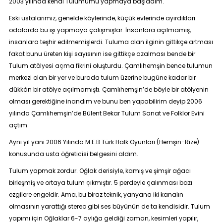
2003 yılında kendi Tulumumu yapmaya başladım.
Eski ustalarımız, genelde köylerinde, küçük evlerinde ayırdıkları
odalarda bu işi yapmaya çalışmışlar. İnsanlara açılmamış,
insanlara teşhir edilmemişlerdi. Tuluma olan ilginin gittikçe artması
fakat bunu üreten kişi sayısının ise gittikçe azalması bende bir
Tulum atölyesi açma fikrini oluşturdu. Çamlıhemşin bence tulumun
merkezi olan bir yer ve burada tulum üzerine bugüne kadar bir
dükkân bir atölye açılmamıştı. Çamlıhemşin’de böyle bir atölyenin
olması gerektiğine inandım ve bunu ben yapabilirim deyip 2006
yılında Çamlıhemşin’de
Bülent Bekar Tulum Sanat ve Folklor Evi
ni
açtım.
Aynı yıl yani 2006 Yılında M.E.B Türk Halk Oyunları (Hemşin-Rize)
konusunda usta öğreticisi belgesini aldım.
Tulum yapmak zordur. Oğlak derisiyle, kamış ve şimşir ağacı
birleşmiş ve ortaya tulum çıkmıştır. 5 perdeyle çalınması bazı
ezgilere engeldir. Ama, bu biraz teknik, yanyana iki kanalın
olmasının yarattığı stereo gibi ses büyünün de ta kendisidir. Tulum
yapımı için Oğlaklar 6-7 aylığa geldiği zaman, kesimleri yapılır,