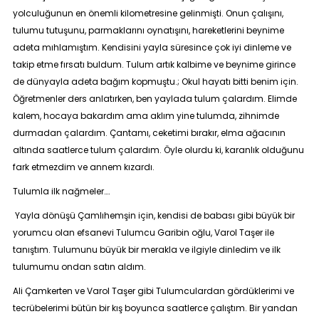
yolculuğunun en önemli kilometresine gelinmişti. Onun çalışını,
tulumu tutuşunu, parmaklarını oynatışını, hareketlerini beynime
adeta mıhlamıştım. Kendisini yayla süresince çok iyi dinleme ve
takip etme fırsatı buldum. Tulum artık kalbime ve beynime girince
de dünyayla adeta bağım kopmuştu.; Okul hayatı bitti benim için.
Öğretmenler ders anlatırken, ben yaylada tulum çalardım. Elimde
kalem, hocaya bakardım ama aklım yine tulumda, zihnimde
durmadan çalardım. Çantamı, ceketimi bırakır, elma ağacının
altında saatlerce tulum çalardım. Öyle olurdu ki, karanlık olduğunu
fark etmezdim ve annem kızardı.
Tulumla ilk nağmeler….
Yayla dönüşü Çamlıhemşin için, kendisi de babası gibi büyük bir
yorumcu olan efsanevi Tulumcu Garibin oğlu, Varol Taşer ile
tanıştım. Tulumunu büyük bir merakla ve ilgiyle dinledim ve ilk
tulumumu ondan satın aldım.
Ali Çamkerten ve Varol Taşer gibi Tulumculardan gördüklerimi ve
tecrübelerimi bütün bir kış boyunca saatlerce çalıştım. Bir yandan