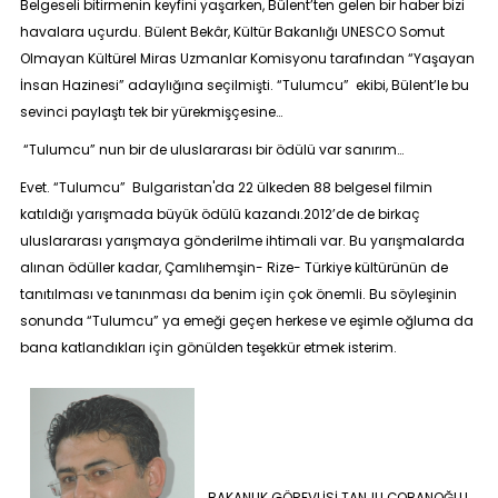
Belgeseli bitirmenin keyfini yaşarken, Bülent’ten gelen bir haber bizi
havalara uçurdu. Bülent Bekâr, Kültür Bakanlığı UNESCO Somut
Olmayan Kültürel Miras Uzmanlar Komisyonu tarafından “
Yaşayan
İnsan Hazinesi
” adaylığına seçilmişti. “
Tulumcu
” ekibi, Bülent’le bu
sevinci paylaştı tek bir yürekmişçesine…
“
Tulumcu” nun bir de uluslararası bir ödülü var sanırım…
Evet. “
Tulumc
u” Bulgaristan'da 22 ülkeden 88 belgesel filmin
katıldığı yarışmada büyük ödülü kazandı.2012’de de birkaç
uluslararası yarışmaya gönderilme ihtimali var. Bu yarışmalarda
alınan ödüller kadar, Çamlıhemşin- Rize- Türkiye kültürünün de
tanıtılması ve tanınması da benim için çok önemli. Bu söyleşinin
sonunda “
Tulumcu”
ya emeği geçen herkese ve eşimle oğluma da
bana katlandıkları için gönülden teşekkür etmek isterim.
BAKANLIK GÖREVLİSİ TANJU ÇOBANOĞLU