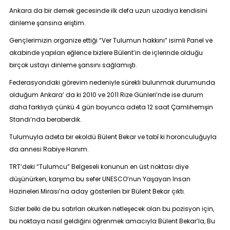
Ankara da bir dernek gecesinde ilk defa uzun uzadıya kendisini
dinleme şansına eriştim.
Gençlerimizin organize ettiği “
Ver Tulumun hakkını
” isimli Panel ve
akabinde yapılan eğlence bizlere Bülent’in de içlerinde olduğu
birçok ustayı dinleme şansını sağlamıştı.
Federasyondaki görevim nedeniyle sürekli bulunmak durumunda
olduğum Ankara’ da ki 2010 ve 2011 Rize Günleri’nde ise durum
daha farklıydı çünkü 4 gün boyunca adeta 12 saat Çamlıhemşin
Standı’nda beraberdik.
Tulumuyla adeta bir ekoldü Bülent Bekar ve tabî ki horonculuğuyla
da annesi Rabiye Hanım.
TRT’deki “
Tulumcu
” Belgeseli konunun en üst noktası diye
düşünürken, karşıma bu sefer
UNESCO’nun Yaşayan İnsan
Hazineleri Mirası’na aday gösterilen bir Bülent Bekar çıktı.
Sizler belki de bu satırları okurken netleşecek olan bu pozisyon için,
bu noktaya nasıl geldiğini öğrenmek amacıyla
Bülent Bekar
’la, Bu