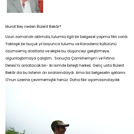
Murat Bey neden Bülent Bekâr?
Uzun zamandır aklımda, tulumla ilgili bir belgesel yapma fikri vardı.
Yaklaşık bir buçuk yıl boyunca tulumu ve Karadeniz kültürünü
özümsemiş dostlarla ve ekiple bu düşünceyi geliştirmeye,
olgunlaştırmaya çalıştım. Sonuçta Çamlıhemşin’i ve Fırtına
Deresi’ni anlatacak bir- iki isimde birleşti herkes. Genç usta Bülent
Bekâr da bu listenin ön sıralarındaydı. Ama biz belgeselin ışıklarını
O’nun üzerine çevirmemiştik henüz. Daha fikir aşamasındaydık.