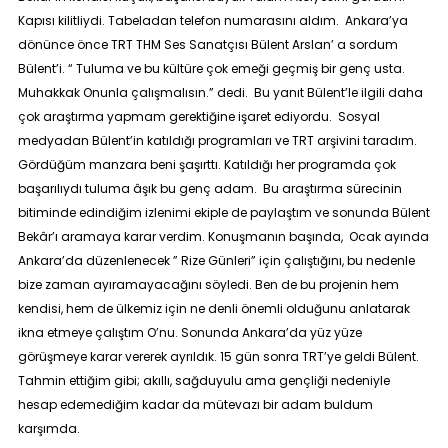
Kapısı kilitliydi. Tabeladan telefon numarasını aldım. Ankara’ya
dönünce önce TRT THM Ses Sanatçısı Bülent Arslan’ a sordum
Bülent’i. “ Tuluma ve bu kültüre çok emeği geçmiş bir genç usta.
Muhakkak Onunla çalışmalısın.” dedi. Bu yanıt Bülent’le ilgili daha
çok araştırma yapmam gerektiğine işaret ediyordu. Sosyal
medyadan Bülent’in katıldığı programları ve TRT arşivini taradım.
Gördüğüm manzara beni şaşırttı. Katıldığı her programda çok
başarılıydı tuluma âşık bu genç adam. Bu araştırma sürecinin
bitiminde edindiğim izlenimi ekiple de paylaştım ve sonunda Bülent
Bekâr’ı aramaya karar verdim. Konuşmanın başında, Ocak ayında
Ankara’da düzenlenecek ” Rize Günleri” için çalıştığını, bu nedenle
bize zaman ayıramayacağını söyledi. Ben de bu projenin hem
kendisi, hem de ülkemiz için ne denli önemli olduğunu anlatarak
ikna etmeye çalıştım O’nu. Sonunda Ankara’da yüz yüze
görüşmeye karar vererek ayrıldık. 15 gün sonra TRT’ye geldi Bülent.
Tahmin ettiğim gibi; akıllı, sağduyulu ama gençliği nedeniyle
hesap edemediğim kadar da mütevazı bir adam buldum
karşımda.