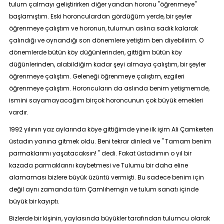
tulum çalmayı geliştirirken diğer yandan horonu "öğrenmeye"
başlamıştım. Eski horonculardan gördüğüm yerde, bir şeyler
öğrenmeye çalıştım ve horonun, tulumun aslına sadık kalarak
çalındığı ve oynandığı son dönemlere yetiştim ben diyebilirim. O
dönemlerde bütün köy düğünlerinden, gittiğim bütün köy
düğünlerinden, alabildiğim kadar şeyi almaya çalıştım, bir şeyler
öğrenmeye çalıştım. Geleneği öğrenmeye çalıştım, ezgileri
öğrenmeye çalıştım. Horoncuların da aslında benim yetişmemde,
ismini sayamayacağım birçok horoncunun çok büyük emekleri
vardır.
1992 yılının yaz aylarında köye gittiğimde yine ilk işim Ali Çamkerten
üstadın yanına gitmek oldu. Beni tekrar dinledi ve "
Tamam benim
parmaklarımı yaşatacaksın!
" dedi. Fakat üstadımın o yıl bir
kazada parmaklarını kaybetmesi ve Tulumu bir daha eline
alamaması bizlere büyük üzüntü vermişti. Bu sadece benim için
değil aynı zamanda tüm Çamlıhemşin ve tulum sanatı içinde
büyük bir kayıptı.
Bizlerde bir kişinin, yaylasında büyükler tarafından tulumcu olarak