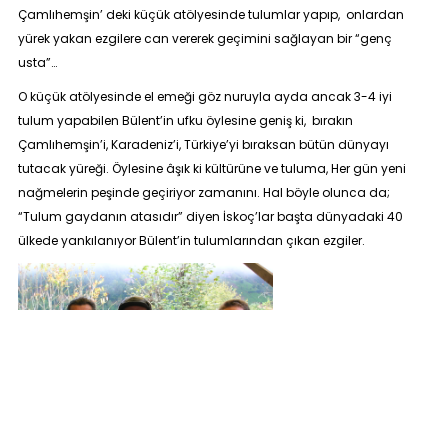
Çamlıhemşin’ deki küçük atölyesinde tulumlar yapıp, onlardan
yürek yakan ezgilere can vererek geçimini sağlayan bir “genç
usta”…
O küçük atölyesinde el emeği göz nuruyla ayda ancak 3-4 iyi
tulum yapabilen Bülent’in ufku öylesine geniş ki, bırakın
Çamlıhemşin’i, Karadeniz’i, Türkiye’yi bıraksan bütün dünyayı
tutacak yüreği. Öylesine âşık ki kültürüne ve tuluma, Her gün yeni
nağmelerin peşinde geçiriyor zamanını. Hal böyle olunca da;
“Tulum gaydanın atasıdır” diyen İskoç’lar başta dünyadaki 40
ülkede yankılanıyor Bülent’in tulumlarından çıkan ezgiler.