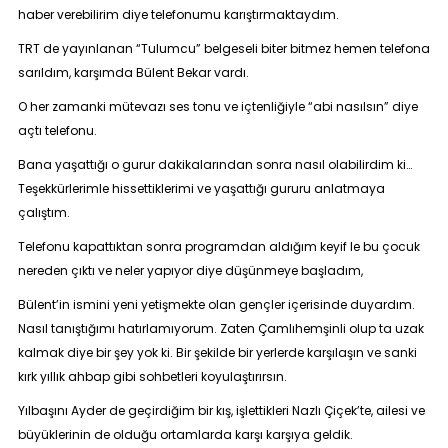
haber verebilirim diye telefonumu karıştırmaktaydım.
TRT de yayınlanan “
Tulumcu
” belgeseli biter bitmez hemen telefona
sarıldım, karşımda Bülent
Bekar
vardı.
O her zamanki mütevazı ses tonu ve içtenliğiyle “abi nasılsın” diye
açtı telefonu.
Bana yaşattığı o gurur dakikalarından sonra nasıl olabilirdim ki…
Teşekkürlerimle hissettiklerimi ve yaşattığı gururu anlatmaya
çalıştım.
Telefonu kapattıktan sonra programdan aldığım keyif le bu çocuk
nereden çıktı ve neler yapıyor diye düşünmeye başladım,
Bülent’in ismini yeni yetişmekte olan gençler içerisinde duyardım.
Nasıl tanıştığımı hatırlamıyorum. Zaten Çamlıhemşinli olup ta uzak
kalmak diye bir şey yok ki. Bir şekilde bir yerlerde karşılaşın ve sanki
kırk yıllık ahbap gibi sohbetleri koyulaştırırsın.
Yılbaşını Ayder de geçirdiğim bir kış, işlettikleri Nazlı Çiçek’te, ailesi ve
büyüklerinin de olduğu ortamlarda karşı karşıya geldik.