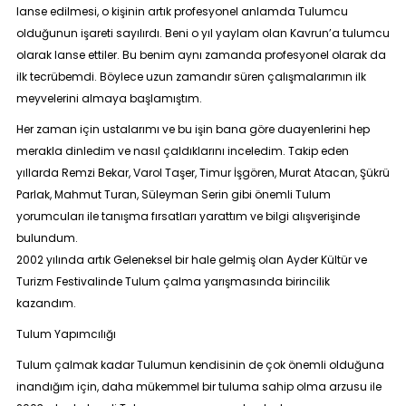
lanse edilmesi, o kişinin artık profesyonel anlamda Tulumcu
olduğunun işareti sayılırdı. Beni o yıl yaylam olan Kavrun’a tulumcu
olarak lanse ettiler. Bu benim aynı zamanda profesyonel olarak da
ilk tecrübemdi. Böylece uzun zamandır süren çalışmalarımın ilk
meyvelerini almaya başlamıştım.
Her zaman için ustalarımı ve bu işin bana göre duayenlerini hep
merakla dinledim ve nasıl çaldıklarını inceledim. Takip eden
yıllarda Remzi Bekar, Varol Taşer, Timur İşgören, Murat Atacan, Şükrü
Parlak, Mahmut Turan, Süleyman Serin gibi önemli Tulum
yorumcuları ile tanışma fırsatları yarattım ve bilgi alışverişinde
bulundum.
2002 yılında artık Geleneksel bir hale gelmiş olan
Ayder Kültür ve
Turizm Festivalinde
Tulum çalma yarışmasında birincilik
kazandım.
Tulum Yapımcılığı
Tulum çalmak kadar Tulumun kendisinin de çok önemli olduğuna
inandığım için, daha mükemmel bir tuluma sahip olma arzusu ile