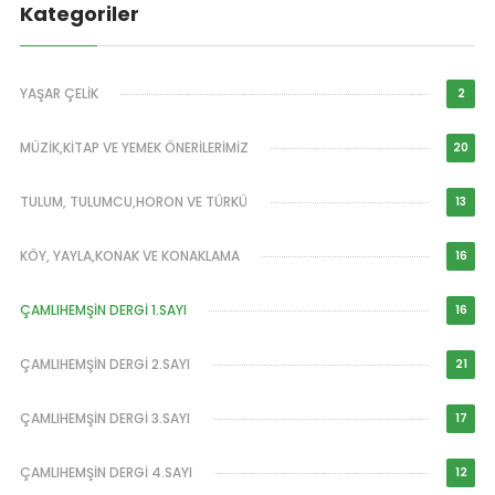
Kategoriler
YAŞAR ÇELİK
2
MÜZİK,KİTAP VE YEMEK ÖNERİLERİMİZ
20
TULUM, TULUMCU,HORON VE TÜRKÜ
13
KÖY, YAYLA,KONAK VE KONAKLAMA
16
ÇAMLIHEMŞİN DERGİ 1.SAYI
16
ÇAMLIHEMŞİN DERGİ 2.SAYI
21
ÇAMLIHEMŞİN DERGİ 3.SAYI
17
ÇAMLIHEMŞİN DERGİ 4.SAYI
12