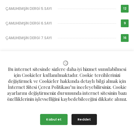
ÇAMLIHEMŞİN DERGİ 5.SAYI
12
ÇAMLIHEMŞİN DERGİ 6.SAYI
9
ÇAMLIHEMŞİN DERGİ 7.SAYI
16
Son Duyurular
Son Makaleler
Bu internet sitesinde sizlere daha iyi hizmet sunulabilmesi
için Cookieler kullanılmaktadır. Cookie tercihlerinizi
FAİK BOZKURT VEFAT ETMİŞTİR...
değiştirmek ve Cookieler hakkında detaylı bilgi almak için
İnternet Sitesi Çerez Politikası’nı inceleyebilirsiniz. Cookie
7 Şubat 2024
1724
ayarlarını değiştirmeniz durumunda internet sitesinin bazı
özelliklerinin işlevselliğini kaybedebileceğini dikkate alınız.
Kabul et
Reddet
HEDİYE BİRYOL VEFAT ETMİŞTİR...