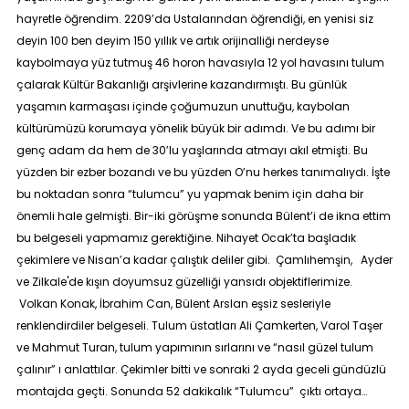
hayretle öğrendim. 2209’da Ustalarından öğrendiği, en yenisi siz
deyin 100 ben deyim 150 yıllık ve artık orijinalliği nerdeyse
kaybolmaya yüz tutmuş 46 horon havasıyla 12 yol havasını tulum
çalarak Kültür Bakanlığı arşivlerine kazandırmıştı. Bu günlük
yaşamın karmaşası içinde çoğumuzun unuttuğu, kaybolan
kültürümüzü korumaya yönelik büyük bir adımdı. Ve bu adımı bir
genç adam da hem de 30’lu yaşlarında atmayı akıl etmişti. Bu
yüzden bir ezber bozandı ve bu yüzden O’nu herkes tanımalıydı. İşte
bu noktadan sonra “tulumcu” yu yapmak benim için daha bir
önemli hale gelmişti. Bir-iki görüşme sonunda Bülent’i de ikna ettim
bu belgeseli yapmamız gerektiğine. Nihayet Ocak’ta başladık
çekimlere ve Nisan’a kadar çalıştık deliler gibi. Çamlıhemşin, Ayder
ve Zilkale'de kışın doyumsuz güzelliği yansıdı objektiflerimize.
Volkan Konak, İbrahim Can, Bülent Arslan eşsiz sesleriyle
renklendirdiler belgeseli. Tulum üstatları Ali Çamkerten, Varol Taşer
ve Mahmut Turan, tulum yapımının sırlarını ve “nasıl güzel tulum
çalınır” ı anlattılar. Çekimler bitti ve sonraki 2 ayda geceli gündüzlü
montajda geçti. Sonunda 52 dakikalık “
Tulumcu
” çıktı ortaya…