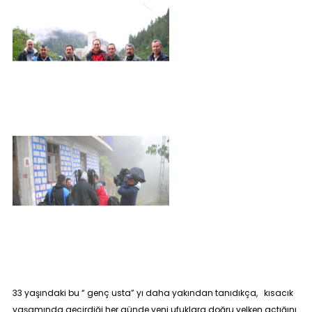
33 yaşındaki bu “ genç usta” yı daha yakından tanıdıkça, kısacık
yaşamında geçirdiği her günde yeni ufuklara doğru yelken açtığını