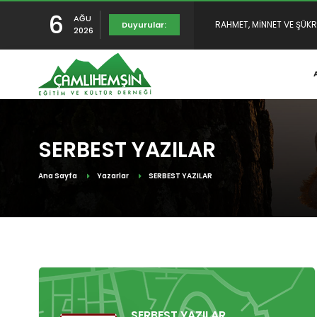
6
AĞU
YENİDEN YAYINDAYIZ
Duyurular:
2026
TULUMUN TARİHÇESİ SUNU
SERBEST YAZILAR
Ana Sayfa
Yazarlar
SERBEST YAZILAR
SERBEST YAZILAR