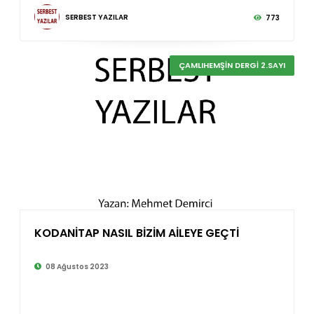
SERBEST YAZILAR
773
ÇAMLIHEMŞİN DERGİ 2.SAYI
KODANİTAP NASIL BİZİM AİLEYE GEÇTİ
©
08 Ağustos 2023