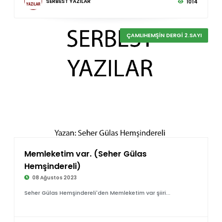
SERBEST YAZILAR
1014
ÇAMLIHEMŞİN DERGİ 2.SAYI
Memleketim var. (Seher Gülas
©
Hemşindereli)
08 Ağustos 2023
Seher Gülas Hemşindereli'den Memleketim var şiiri...