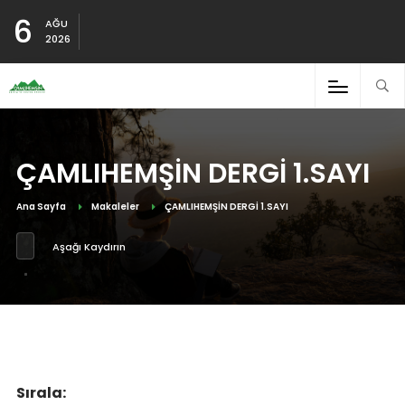
6
AĞU
2026
ÇAMLIHEMŞİN DERGİ 1.SAYI
Ana Sayfa
Makaleler
ÇAMLIHEMŞİN DERGİ 1.SAYI
Aşağı Kaydırın
Sırala: