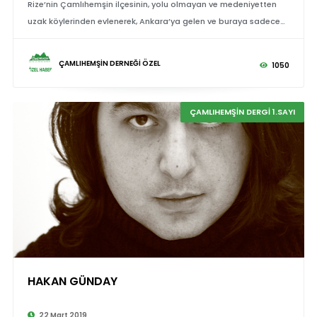
Rize’nin Çamlıhemşin ilçesinin, yolu olmayan ve medeniyetten
uzak köylerinden evlenerek, Ankara’ya gelen ve buraya sadece
uyum sağlamaya çalışmakla kalmayıp burada mühendisler,
doktorlar yetiştiren
ÇAMLIHEMŞİN DERNEĞİ ÖZEL
1050
ÇAMLIHEMŞİN DERGİ 1.SAYI
HAKAN GÜNDAY
22 Mart 2019