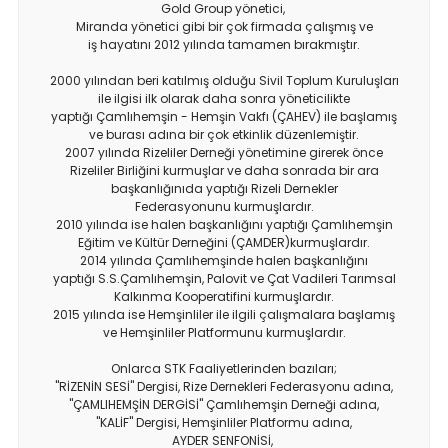
Gold Group yönetici,
Miranda yönetici gibi bir çok firmada çalışmış ve
iş hayatını 2012 yılında tamamen bırakmıştır.
2000 yılından beri katılmış olduğu Sivil Toplum Kuruluşları
ile ilgisi ilk olarak daha sonra yöneticilikte
yaptığı Çamlıhemşin - Hemşin Vakfı (ÇAHEV) ile başlamış
ve burası adına bir çok etkinlik düzenlemiştir.
2007 yılında Rizeliler Derneği yönetimine girerek önce
Rizeliler Birliğini kurmuşlar ve daha sonrada bir ara
başkanlığınıda yaptığı Rizeli Dernekler
Federasyonunu kurmuşlardır.
2010 yılında ise halen başkanlığını yaptığı Çamlıhemşin
Eğitim ve Kültür Derneğini (ÇAMDER)kurmuşlardır.
2014 yılında Çamlıhemşinde halen başkanlığını
yaptığı S.S.Çamlıhemşin, Palovit ve Çat Vadileri Tarımsal
Kalkınma Kooperatifini kurmuşlardır.
2015 yılında ise Hemşinliler ile ilgili çalışmalara başlamış
ve Hemşinliler Platformunu kurmuşlardır.
Onlarca STK Faaliyetlerinden bazıları;
"RİZENİN SESİ"
Dergisi, Rize Dernekleri Federasyonu adına,
"ÇAMLIHEMŞİN DERGİSİ"
Çamlıhemşin Derneği adına,
"KALİF"
Dergisi, Hemşinliler Platformu adına,
AYDER SENFONİSİ,