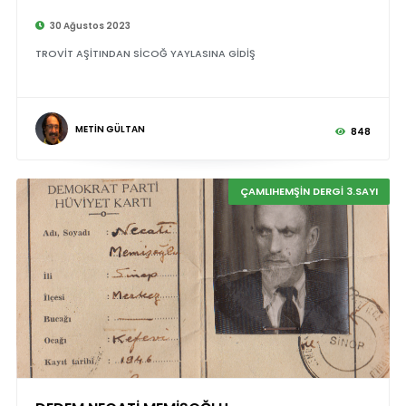
30 Ağustos 2023
TROVİT AŞİTINDAN SİCOĞ YAYLASINA GİDİŞ
METİN GÜLTAN
848
ÇAMLIHEMŞİN DERGİ 3.SAYI