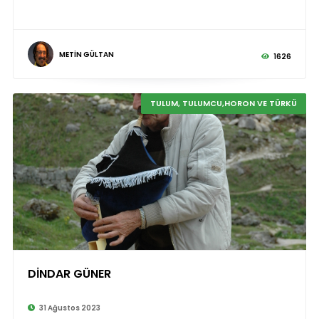
METİN GÜLTAN
1626
TULUM, TULUMCU,HORON VE TÜRKÜ
DİNDAR GÜNER
©
31 Ağustos 2023