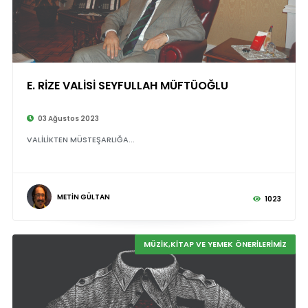
E. RİZE VALİSİ SEYFULLAH MÜFTÜOĞLU
©
03 Ağustos 2023
VALİLİKTEN MÜSTEŞARLIĞA...
METİN GÜLTAN
1023
MÜZİK,KİTAP VE YEMEK ÖNERİLERİMİZ