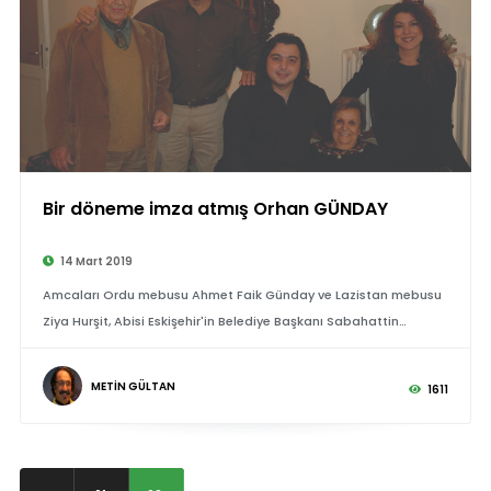
Bir döneme imza atmış Orhan GÜNDAY
©
14 Mart 2019
Amcaları Ordu mebusu Ahmet Faik Günday ve
Lazistan mebusu
Ziya Hurşit,
Abisi Eskişehir'in Belediye Başkanı Sabahattin
Günday.
METİN GÜLTAN
1611