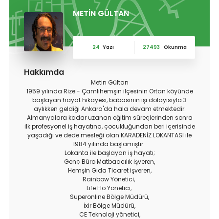
METİN GÜLTAN
24
Yazı
27493
Okunma
Hakkımda
Metin Gültan
1959 yılında Rize - Çamlıhemşin ilçesinin Ortan köyünde
başlayan hayat hikayesi, babasının işi dolayısıyla 3
aylıkken geldiği Ankara'da hala devam etmektedir.
Almanyalara kadar uzanan eğitim süreçlerinden sonra
ilk profesyonel iş hayatına, çocukluğundan beri içerisinde
yaşadığı ve dede mesleği olan KARADENİZ LOKANTASI ile
1984 yılında başlamıştır.
Lokanta ile başlayan iş hayatı;
Genç Büro Matbaacılık işveren,
Hemşin Gıda Ticaret işveren,
Rainbow Yönetici,
Life Flo Yönetici,
Superonline Bölge Müdürü,
İxir Bölge Müdürü,
CE Teknoloji yönetici,