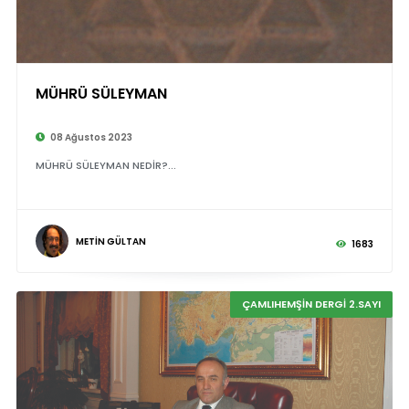
MÜHRÜ SÜLEYMAN
©
08 Ağustos 2023
MÜHRÜ SÜLEYMAN NEDİR?...
METİN GÜLTAN
1683
ÇAMLIHEMŞİN DERGİ 2.SAYI