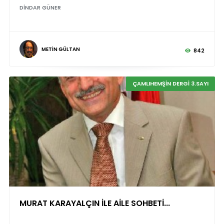
DİNDAR GÜNER
METİN GÜLTAN
842
ÇAMLIHEMŞİN DERGİ 3.SAYI
MURAT KARAYALÇIN İLE AİLE SOHBETİ...
©