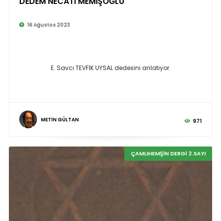
DEDEM NECATİ MEMİŞOĞLU
©
16 Ağustos 2023
E. Savcı TEVFİK UYSAL dedesini anlatıyor.
METİN GÜLTAN
971
ÇAMLIHEMŞİN DERGİ 2.SAYI