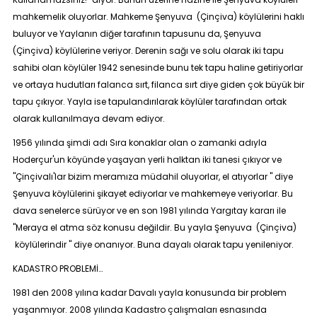
mahkemelik oluyorlar. Mahkeme Şenyuva (Çinçiva) köylülerini haklı
buluyor ve Yaylanın diğer tarafının tapusunu da, Şenyuva
(Çinçiva) köylülerine veriyor. Derenin sağı ve solu olarak iki tapu
sahibi olan köylüler 1942 senesinde bunu tek tapu haline getiriyorlar
ve ortaya hudutları falanca sırt, filanca sırt diye giden çok büyük bir
tapu çıkıyor. Yayla ise tapulandırılarak köylüler tarafından ortak
olarak kullanılmaya devam ediyor.
1956 yılında şimdi adı Sıra konaklar olan o zamanki adıyla
Hoderçur'un köyünde yaşayan yerli halktan iki tanesi çıkıyor ve
"Çinçivalı'lar bizim meramıza müdahil oluyorlar, el atıyorlar " diye
Şenyuva köylülerini şikayet ediyorlar ve mahkemeye veriyorlar. Bu
dava senelerce sürüyor ve en son 1981 yılında Yargıtay kararı ile
"Meraya el atma söz konusu değildir. Bu yayla Şenyuva (Çinçiva)
köylülerindir " diye onanıyor. Buna dayalı olarak tapu yenileniyor.
KADASTRO PROBLEMİ…
1981 den 2008 yılına kadar Davalı yayla konusunda bir problem
yaşanmıyor. 2008 yılında Kadastro çalışmaları esnasında