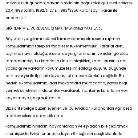
mevcut olduğundan, davanın reddinin doğru olduğu tespit edilerek
20.4.1993 tarihli, 1992/11127 E., 1993/3356 Karar sayılı kararı ile
onanmıştır.
SIĞIRLARIMIZI VURDULAR, İŞ MAKİNALARIMIZI YAKTILAR …
Böylelikle yargılama süreci tamamlanmış olmasına rağmen
komşularımızın talepleri maalesef tükenmemiştir. Taraflar aynı,
taşınmaz aynı olduğu, 5 sefer de yargılanmanın yeniden görülüp
tamamlandığı, bu kararların da kesinleştikleri, karar icrasının da
yapıldığı ve yaylanın köyümüze teslim edildiği düşünüldüğünde
artık aynı yer ile ilgili bir dava açılabilmesi mümkün değildir. Bu
nedenle komşularımız, İdari makamlara müracaatla, yanlış bilgi
vermek suretiyle fiili durumlar yaratarak mahkeme kararlarını yok
saydırmaya çalışmaktadırlar.
Biz sahte belge düzenleyenleri ve bu evrakları kullananları Ağır ceza
mahkemelerine dikmedik ama
komşularımız, hırslarını hayvanlardan ve eşyadan bile çıkartmak
istemişlerdir. Evinin önünde otlayan 9 ineğimizi ateşli silahlarla