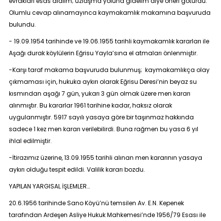
evrakları esas alalım; uzlaşma yoluna gidelim diye öneri götürdü.
Olumlu cevap alınamayınca kaymakamlık makamına başvuruda
bulundu.
- 19.09.1954 tarihinde ve 19.06.1955 tarihli kaymakamlık kararları ile
Aşağı durak köylülerin Eğrisu Yayla’sına el atmaları önlenmiştir.
-Karşı taraf makama başvuruda bulunmuş; kaymakamlıkça olay
çıkmaması için, hukuka aykırı olarak Eğrisu Deresi’nin beyaz su
kısmından aşağı 7 gün, yukarı 3 gün olmak üzere men kararı
alınmıştır. Bu kararlar 1961 tarihine kadar, haksız olarak
uygulanmıştır. 5917 sayılı yasaya göre bir taşınmaz hakkında
sadece 1 kez men kararı verilebilirdi. Buna rağmen bu yasa 6 yıl
ihlal edilmiştir.
-İtirazımız üzerine, 13.09.1955 tarihli alınan men kararının yasaya
aykırı olduğu tespit edildi. Valilik kararı bozdu.
YAPILAN YARGISAL İŞLEMLER…
20.6.1956 tarihinde Sano Köyü’nü temsilen Av. E.N. Kepenek
tarafından Ardeşen Asliye Hukuk Mahkemesi’nde 1956/79 Esası ile