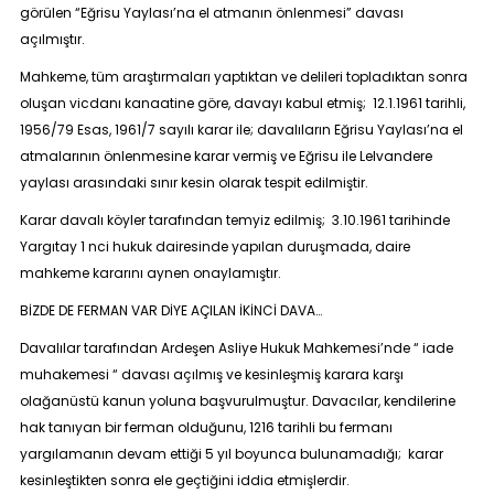
görülen “Eğrisu Yaylası’na el atmanın önlenmesi” davası
açılmıştır.
Mahkeme, tüm araştırmaları yaptıktan ve delileri topladıktan sonra
oluşan vicdanı kanaatine göre, davayı kabul etmiş; 12.1.1961 tarihli,
1956/79 Esas, 1961/7 sayılı karar ile; davalıların Eğrisu Yaylası’na el
atmalarının önlenmesine karar vermiş ve Eğrisu ile Lelvandere
yaylası arasındaki sınır kesin olarak tespit edilmiştir.
Karar davalı köyler tarafından temyiz edilmiş; 3.10.1961 tarihinde
Yargıtay 1 nci hukuk dairesinde yapılan duruşmada, daire
mahkeme kararını aynen onaylamıştır.
BİZDE DE FERMAN VAR DİYE AÇILAN İKİNCİ DAVA…
Davalılar tarafından Ardeşen Asliye Hukuk Mahkemesi’nde “ iade
muhakemesi “ davası açılmış ve kesinleşmiş karara karşı
olağanüstü kanun yoluna başvurulmuştur. Davacılar, kendilerine
hak tanıyan bir ferman olduğunu, 1216 tarihli bu fermanı
yargılamanın devam ettiği 5 yıl boyunca bulunamadığı; karar
kesinleştikten sonra ele geçtiğini iddia etmişlerdir.