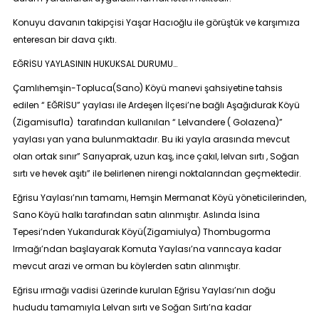
Konuyu davanın takipçisi Yaşar Hacıoğlu ile görüştük ve karşımıza
enteresan bir dava çıktı.
EĞRİSU YAYLASININ HUKUKSAL DURUMU…
Çamlıhemşin-Topluca(Sano) Köyü manevi şahsiyetine tahsis
edilen “ EĞRİSU” yaylası ile Ardeşen İlçesi’ne bağlı Aşağıdurak Köyü
(Zigamisufla) tarafından kullanılan “ Lelvandere ( Golazena)”
yaylası yan yana bulunmaktadır. Bu iki yayla arasında mevcut
olan ortak sınır” Sarıyaprak, uzun kaş, ince çakıl, lelvan sırtı , Soğan
sırtı ve hevek aşıtı” ile belirlenen nirengi noktalarından geçmektedir.
Eğrisu Yaylası’nın tamamı, Hemşin Mermanat Köyü yöneticilerinden,
Sano Köyü halkı tarafından satın alınmıştır. Aslında İsina
Tepesi’nden Yukarıdurak Köyü(Zigamiulya) Thombugorma
Irmağı’ndan başlayarak Komuta Yaylası’na varıncaya kadar
mevcut arazi ve orman bu köylerden satın alınmıştır.
Eğrisu ırmağı vadisi üzerinde kurulan Eğrisu Yaylası’nın doğu
hududu tamamıyla Lelvan sırtı ve Soğan Sırtı’na kadar