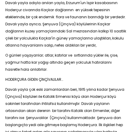
Davalı yayla adıyla anılan yayla, Erzurum'un İspir kasabasının
Hoderçur civarında Kaçkar dağlarının en yüksek tepesinin
eteklerinde, bir çok endemik flora ve faunanın barındığı bir yerdedir.
Davalı yayla ayrıca; Şenyuva (Çinçiva) köylülerinin Kaçkar
dağlarının kuzey yamaçlarındaki Sal mezrasından kalkıp 10 saatlik
çileli bir yolculukla Kaçkar'ın güney yamaçlarına ulaştıkları, kokulu
otlarına hayvanlarını salıp, nefes aldıkları bir yerdir,
O günleri yaşayanlar; atlar, katırlar ve sırtlarında yükler ile, çise,
yağmur hatta kar yağışı altında geçen yolculuk hatıralarını
hasretle hala anlatırlar.
HODERÇURA GİDEN ÇİNÇİVALILAR…
Davalı yayla çok eski zamanlardan beri, 1915 yılına kadar Şenyuva
(Çinçiva) köylüleri ile Katolik Ermenisi köyü olan Hoderçur köyü
sakinleri tarafından ihtilafsız kullanılmıştır. Davalı yaylanın
ortasından akan derenin bir tarafını Katolik olan Ermeniler, diğer
tarafını ise Şenyuvalılar (Çinçiva) kullanmaktadır. Şenyuva dan
başlangıçta yedi aile gitmeye başlamış Hoderçura. İlk ilişkileri hep
iyi olmuş fakat gelen aile sayısının çoğalmasıyla yöre halkıyla