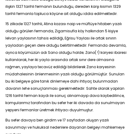
ilişkin 1327 tarihli fermanın bulunduğu, dereden karşı kısmın 1329
tarihli fermanla topluca köyüne ait olduğu iddia edilmektedir.
15 zilkade 1327 tarihli, Atina kazası naip ve müftüye hitaben yazılı
olduğu görülen fermanda, Zigamisufla köy halkından 5 kişiye
lelvan yaylasının tahsis edildiği, Eğrisu Yaylası ile ortak sınırın
yayladan geçen dere olduğu belirtilmektedir. Fermanda devamla,
ayrıca köyümüzün adı Sano olduğu halde; Zano( !) karyesi ibaresi
kullanılarak, her iki yayla arasında ortak sınır dere olmasına
rağmen, yaylaya tecavüz edildiği bildirilerek Zano karyesinin
müdahalesinin önlenmesinin yazılı olduğu görülmüştür. Sunulan
bu iki belgeye göre tanık dinlemeye dahi ihtiyaç bulunmadan
davanın lehe sonuçlanması gerekmektedir. Sahte olarak yapılan
1216 tarihli ferman kaydı ile sonuç alınamayıp dava kaybedilince,
komşularımız tarafından bu sefer her iki davada da sunulmayan
yepyeni fermanlar üretmek ihtiyacı duyulmuştur.
Bu sefer davaya ben girdim ve 17 sayfadan oluşan yazılı
savunmayı ve hukuksal nedenlere dayanan belgeyi mahkemeye