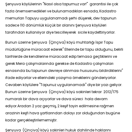
Şenyuva köylülerinin "Nasıl olsa tapumuz var!" garantisi ile çok
fazla önemsemedikleri ve bulunamadıkları esnada, Kadastro
memurları Tapuyu uygulanamadı şerhi düşerek, dev tapunun
sadece 110 dönümlük küçük bir alanını Şenyuva köylüleri
tarafından kullanılıyor diye tescilleyerek sicile kaydettiriyorlar.
Bunun üzerine Şenyuva (Çinçiva) köyü muhtarlığı İspir Tapu
müdürlüğüne müracaat ederek" Ellerinde bir tapu olduğunu, belirli
tarihlerde de kendilerine müracaat edip temasa geçtiklerini ve
gerek Mera çalışmalarında gerekse de Kadastro çalışmaları
esnasında bu tapunun devreye alınması hususunu bildirdiklerini"
ifade ediyorlar ve ellerindeki yazışma örneklerini gönderiyorlar.
Cevaben köylülere "Tapunuz uygulanamadı" diye bir yazı geliyor.
Bunun üzerine Şenyuva (Çinçiva) köyü sakinleri tekrar 2012/175
numaralı bir dava açıyorlar ve dava süreci hala devam
ediyor.Aradan 2 yaz geçmiş, 2 keşif tayin edilmesine rağmen
arazinin keşfi hava şartlarından dolayı zor olduğundan bugüne
kadar gerçekleştirilememiştir.
Şenyuva (Çinçiva) köyü sakinleri hukuk dahilinde haklarını