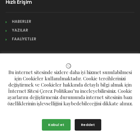
Hızlı Erişim
HABERLER
YAZILAR
FAALİYETLER
KURUMSAL
Bu internet sitesinde sizlere daha iyi hizmet sunulabilmesi
Başkandan
için Cookieler kullanılmaktadır. Cookie tercihlerinizi
Yönetim Kurulu
değiştirmek ve Cookieler hakkında detaylı bilgi almak için
İnternet Sitesi Çerez Politikası’nı inceleyebilirsiniz. Cookie
Üyelik Formu
ayarlarını değiştirmeniz durumunda internet sitesinin bazı
Satın Alma Formu
özelliklerinin işlevselliğini kaybedebileceğini dikkate alınız.
DERGİ VE VIDEO
Kabul et
Reddet
DERGİ VE VIDEO