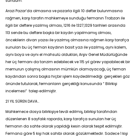
sundum.
Arazi Pazar’da olmasına ve pazarla ilgili 10 defter bulunmasına
rağmen, karşı tarafın mahkemeye sunduğu fermanın Trabzon ile
ilgili bir deftere yazılmış olması, 1216 ile 1327,1329 tarihleri arasında
113 sende bu deftere başka bir kaydın yapılmamış olması,
öncekilerin divan yazısı ile yazılmış olmasına rağmen karşı tarafça
sunulan bu üç ferman kaydının basit yazı ile yazılmış, aynı kalem,
aynı boya ve aynı el mahsulü oldukları, Arşiv Genel Müdürlüğünde
her üç fermanı da tanzim edebilecek ve 115 yıl görev yapabilecek bir
memurun çalışmış olmasının mümkün olamayacağı, üç ferman
kaydından sonra başka hiçbir işlem kaydedilmediği gerçekleri göz
önünde tutularak, fermanların gerçekliği konusunda “ Bilirkişi
incelemesi” talep edilmiştir.
21 YIL SÜREN DAVA…
Mahkemece dosya bilirkişiye tevdi edilmiş, bilirkişi tarafından
düzenlenen 8 sayfalık raporda, karşı tarafça sunulan her üç
fermanın da sahte olarak yapıldığı kesin olarak tespit edilmiştir.
Fermana göre 5 kişi hak sahibi olarak gözükmektedir. Sadece 1 kişi