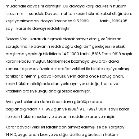
müdahale davasını açmıştır. Bu davaya karşı da, kesin hüküm
itirazımızı sunduk. Davacı muhtarı kesin hükmü kabul ettiğinden,
keşif yapılmadan, dosya üzerinden 9.5.1989 tarihli, 1989/95
sayılı karar ile davayı reddetmiştir.
Davacı Vekili kararı duruşmalı olarak temyiz etmiş, ve "Noksan
soruşturma ile davanın reddi doğru değildir.” gerekçesi ile eksik
araştırma yapıldığı bildirilerek 14.11.1989 tarihli ,5616 Esas, 9618 sayılı
karar ile bozulmuştur. Mahkemece bozmaya uyularak dava
konusu taşınmaz üzerinde taraflar vekilleri ile birlikte keşif yapılmış,
tanıklar dinlenmiş, dava konusu yerin daha önce sonuçlanan,
kesin hüküm niteliğinde olan yerle aynı yer olduğu, harita ve
krokilerin araziye uygulandığı tespit edilmiştir.
Aynı yer hakkında daha önce dava görülüp karara
bağlandığından 7.7.1992 gün ve 1988/19 E., 1992/ 86 K. sayılı karar
ile kesin hüküm nedeniyle davanın reddine karar vermiştir.
Karar davacı vekilleri tarafından temyiz edilmiş ise de, Yargıtay
14.H.D, uygulanan krokiye ve diğer delillere göre kesin hüküm