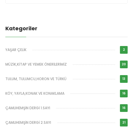
Kategoriler
YAŞAR ÇELİK
2
MÜZİK,KİTAP VE YEMEK ÖNERİLERİMİZ
20
TULUM, TULUMCU,HORON VE TÜRKÜ
13
KÖY, YAYLA,KONAK VE KONAKLAMA
16
ÇAMLIHEMŞİN DERGİ 1.SAYI
16
ÇAMLIHEMŞİN DERGİ 2.SAYI
21