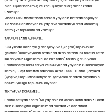
olan ilişkiler bozulmuş ve konu şikayet dilekçelerine kadar
uzamıştır.
Ancak 1915 Ermeni tehciri sonrası yaylanın bir tarafı boşalıyor.
Hazine kullanılmayan bu yayla ve meraları yıllarca kiralamış,
satmış ve tapularını da vermiştir.
TAPUNUN SATIN ALINMASI…
1933 yılında Hazineye giden Şenyuva (Çinçiva)köyünün ileri
gelenleri "Bizler yaylanın ortasında akan derenin bir tarafını zaten
kullanıyoruz. Diğer kısmını da bize satın" teklifini götürüyorlar.
Hazineöneriyi kabul ediyor ve 1933 yılında yaylanın kullanılmayan
kısmını, 10 eşit taksitten ödenmek üzere 3.000.-TL sına Şenyuva
(Çinçiva) köylülerine satıyorlar . Şenyuvalılar davalı yaylanın o
bölümüyle ilgili tapusunu alıyorlar
TEK TAPUYA DÖNÜLMESİ…
Hazine satıştan sonra, "Siz yaylanın bir kısmını satın aldınız. Fakat
sizin kullandığınız diğer kısımda meradır ve devletindir.
Kullanamazsınız!" diyor. Bunun üzerine hazine ile Şenyuva köylüleri