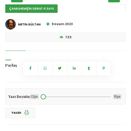
ÇAMLIHEMŞİN DERGİ 4.SAYI
9 Kasım 2023
METİN GÜLTAN
723
Paylaş
Yazı Boyutu:
12px
15px
Yazdır