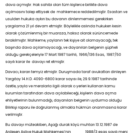
dava açmıştır. Hak sahibi olan tüm kişilerce birlikte dava
açılmasını talep ettiysek de mahkemece reddedilmiştir. Esastan ve
usulden hukuka aykırı bu davanın dinlenmemesi gerekirken
yargılama 21 yıl devam etmiştir. Böylelikle aslında hukuken kesin
olarak çözümlenmiş bir muaraza, haksız olarak sürüncemede
bırakılmıştır. Mahkeme, yaylanın tek kişiye ait olamayacağı, tek
başında dava açılamayacağı, ve dayanılan belgenin şüpheli
olduğu gerekçeleriyle 17 Mart 1987 tarihli, 1966/136 Esas, 1987/50
sayılı karar ile davayı ret etmiştir.
Davacı, kararı temyiz etmiştir. Duruşmada taraf avukatları dinleyen
Yargıtay 14.H.D. 4090-6800 karar sayısı ile, 29.9.1987 tarihinde
özetle, yayla ve meralarla ilgili olarak o yerleri kullanan kamu
kurumları tarafından dava açılabileceği, kişilerin dava açma
ehliyetlerinin bulunmadığı, dayanılan belgenin uydurma olduğu
Bilirkişi raporu ile doğrulanmış olmakla hükmün onanmasına karar
verilmiştir.
Bu davayı müteakiben, Aşağı durak köyü muhtarı 13.12.1987 de
Ardeşen Asliye Hukuk Mahkemesi’nin 1988/3 esas sayılı meni