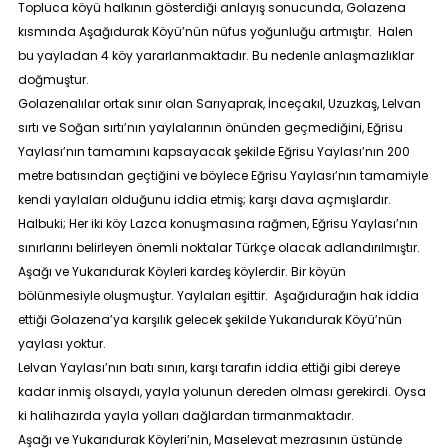
Topluca köyü halkının gösterdiği anlayış sonucunda, Golazena
kısmında Aşağıdurak Köyü’nün nüfus yoğunluğu artmıştır. Halen
bu yayladan 4 köy yararlanmaktadır. Bu nedenle anlaşmazlıklar
doğmuştur.
Golazenalılar ortak sınır olan Sarıyaprak, İnceçakıl, Uzuzkaş, Lelvan
sırtı ve Soğan sırtı’nın yaylalarının önünden geçmediğini, Eğrisu
Yaylası’nın tamamını kapsayacak şekilde Eğrisu Yaylası’nın 200
metre batısından geçtiğini ve böylece Eğrisu Yaylası’nın tamamiyle
kendi yaylaları olduğunu iddia etmiş; karşı dava açmışlardır.
Halbuki; Her iki köy Lazca konuşmasına rağmen, Eğrisu Yaylası’nın
sınırlarını belirleyen önemli noktalar Türkçe olacak adlandırılmıştır.
Aşağı ve Yukarıdurak Köyleri kardeş köylerdir. Bir köyün
bölünmesiyle oluşmuştur. Yaylaları eşittir. Aşağıdurağın hak iddia
ettiği Golazena’ya karşılık gelecek şekilde Yukarıdurak Köyü’nün
yaylası yoktur.
Lelvan Yaylası’nın batı sınırı, karşı tarafın iddia ettiği gibi dereye
kadar inmiş olsaydı, yayla yolunun dereden olması gerekirdi. Oysa
ki halihazırda yayla yolları dağlardan tırmanmaktadır.
Aşağı ve Yukarıdurak Köyleri’nin, Maselevat mezrasının üstünde