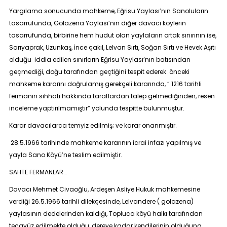
Yargılama sonucunda mahkeme, Eğrisu Yaylası’nın Sanoluların
tasarrufunda, Golazena Yaylası’nın diğer davacı köylerin
tasarrufunda, birbirine hem hudut olan yaylaların ortak sınırının ise,
Sarıyaprak, Uzunkaş, İnce çakıl, Lelvan Sırtı, Soğan Sırtı ve Hevek Aşıtı
olduğu iddia edilen sınırların Eğrisu Yaylası’nın batısından
geçmediği, doğu tarafından geçtiğini tespit ederek önceki
mahkeme kararını doğrulamış gerekçeli kararında, “
1216 tarihli
fermanın sıhhati hakkında taraflardan talep gelmediğinden, resen
inceleme yaptırılmamıştır
” yolunda tespitte bulunmuştur.
Karar davacılarca temyiz edilmiş; ve karar onanmıştır.
28.5.1966 tarihinde mahkeme kararının icrai infazı yapılmış ve
yayla Sano Köyü’ne teslim edilmiştir.
SAHTE FERMANLAR…
Davacı Mehmet Civaoğlu, Ardeşen Asliye Hukuk mahkemesine
verdiği 26.5.1966 tarihli dilekçesinde, Lelvandere ( golazena)
yaylasının dedelerinden kaldığı, Topluca köyü halkı tarafından
tecavüz edilmekte olduğu, dereye kadar kendilerinin olduğuna