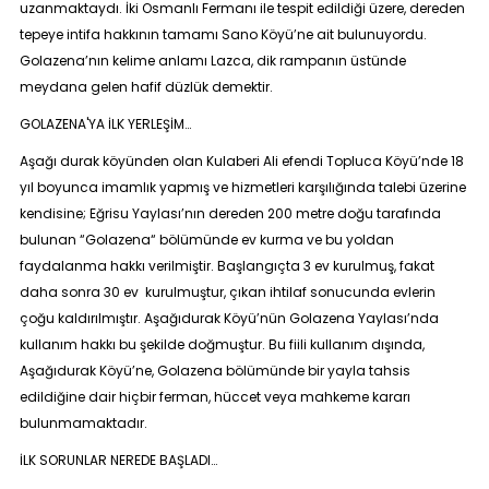
uzanmaktaydı. İki Osmanlı Fermanı ile tespit edildiği üzere, dereden
tepeye intifa hakkının tamamı Sano Köyü’ne ait bulunuyordu.
Golazena’nın kelime anlamı Lazca, dik rampanın üstünde
meydana gelen hafif düzlük demektir.
GOLAZENA'YA İLK YERLEŞİM…
Aşağı durak köyünden olan Kulaberi Ali efendi Topluca Köyü’nde 18
yıl boyunca imamlık yapmış ve hizmetleri karşılığında talebi üzerine
kendisine; Eğrisu Yaylası’nın dereden 200 metre doğu tarafında
bulunan “Golazena“ bölümünde ev kurma ve bu yoldan
faydalanma hakkı verilmiştir. Başlangıçta 3 ev kurulmuş, fakat
daha sonra 30 ev kurulmuştur, çıkan ihtilaf sonucunda evlerin
çoğu kaldırılmıştır. Aşağıdurak Köyü’nün Golazena Yaylası’nda
kullanım hakkı bu şekilde doğmuştur. Bu fiili kullanım dışında,
Aşağıdurak Köyü’ne, Golazena bölümünde bir yayla tahsis
edildiğine dair hiçbir ferman, hüccet veya mahkeme kararı
bulunmamaktadır.
İLK SORUNLAR NEREDE BAŞLADI…