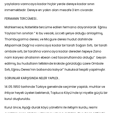
yaylalara varıncaya kadar hiçbir yerde dereye kadar sınırı
inmemektedir. Dereye en yakın olan mesafe 3 km civarıdır.
FERMANIN TERCÜMESİ…
Mahkemece, Noterlikte tercüme edilen fermana dayanılarak Eğrisu
Yaylası’nın sınırları
“ ki bu vesaik, ücceti şeriye olduğu anlaşılmış,
Thombugorma deresi, ve Micgure deresi hudut dahilinde
Altıparmak Dağı’na varıncaya kadar bir tarafı Soğan Sırtı, bir tarafı
ombole sırtı, bir tarafına varıncaya kadar dereden tepeye Zano
nam karyesi ahalisinin ebean ced tasarruflarında olduğu” beyan
edilmiş, bu hudutların tetkikinde krokide görüldüğü üzere Ombole
Sırtı, Eğrisu Deresi’nin batısında kalıyor
” hukuksal tespiti yapılmıştır.
SORUNLAR KARŞISINDA NELER YAPILDI…
14.05.1950 tarihinde Türkiye genelinde seçimler yapıldı; muhtar ve
ihtiyar heyeti üyeleri belirlendi, Topluca Köyü’nde iyi niyetle güçlü bir
kurul oluşturuldu.
Kurul önce, Aşağı durak köyü yönetimi ile iletişim kurdu, resmi