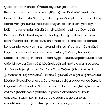
Çurdi-ona mev
kinden Ğvandi köyünün görünümü
Benim derleme alanı olarak seçtiğim Çayırdüzü köyü yani diğer
bilinen tarihî adıyla Ğvandi, derleme yaptığım yıllarda hâlen tek köy
olarak varlığını sürdürmekteydi. Bugün ise daha yeni yeni köyün
bölünme çalışmaları sürdürülmekte; köylü nezdinde
Çayırdüzü,
Derecik
ve
Didi
olarak üç köy hâlinde geleceğine devam etmesi,
tarihî Ğvandi adının ise sözlü anlamda ortak isim olarak kalması
konusunda karar verilmiştir. Ğvandi’nin resmî adı olan Çayırdüzü
köyü üçe bölündükten sonra; köy merkezi, Çoğona, Tudeni Çoyi,
Karabina-ona, Uperi, İsina Rak̆ani, Ayşena Ruba, Nopat̆eni, Dobira ve
diğer birçok yer Çayırdüzü köyüne bağlı kalmakta devam edecektir.
Jini Merze, Mʒ̆u-şk̆ala, Yağici Avla, Oxori Ceç̆veri (Oḫori Ceç̆veri),
Ʒxembrona (Tsḫembrona), Txirona (Tḫirona) ve diğer birçok yer Didi
köyüne; Sk̆urdi, K̆aç̆enevati, Çurdi-ona ve diğer birçok yer de Derecik
köyüne bağlı olacaktır. Ğvandi köyünün bölünmesiyle köyler arası
ayrımlaşmanın veya yabancılaşmanın olmamasını umut
ediyoruz. Nitekim benim Bursa’da doğup yetişip gelişerek
memleketim olan Çamlıhemşin’de çalışma yapmamın bir amacı