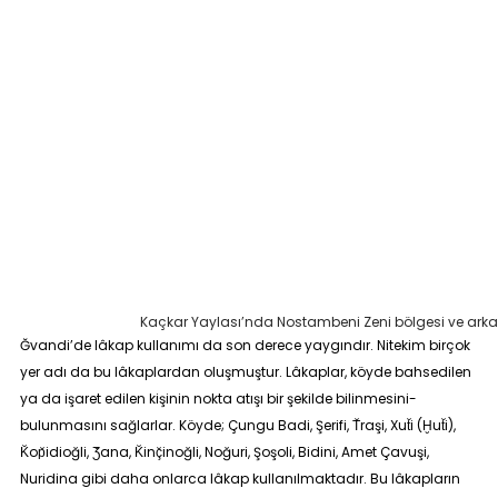
Kaçkar Yaylası’nda Nostambeni Zeni bölgesi ve arka
Ğvandi’de lâkap kullanımı da son derece yaygındır. Nitekim birçok
yer adı da bu lâkaplardan oluşmuştur. Lâkaplar, köyde bahsedilen
ya da işaret edilen kişinin nokta atışı bir şekilde bilinmesini-
bulunmasını sağlarlar. Köyde; Çungu Badi, Şerifi, T̆raşi, Xut̆i (Ḫut̆i),
K̆op̆idioğli, Ʒ̆ana, K̆inç̆inoğli, Noğuri, Şoşoli, Bidini, Amet Çavuşi,
Nuridina gibi daha onlarca lâkap kullanılmaktadır. Bu lâkapların