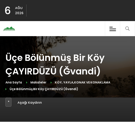
6
AĞU
2026
Üçe Bölünmüş Bir Köy
ÇAYIRDÜZÜ (Ğvandi)
Ana Sayfa
Makaleler
KÖY, YAYLA,KONAK VE KONAKLAMA
Üçe Bölünmüş Bir Köy ÇAYIRDÜZÜ (Ğvandi)
Aşağı Kaydırın