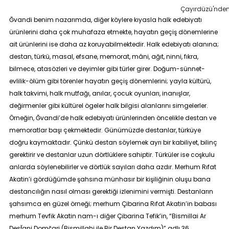
Çayırdüzü'nden 
Ğvandi benim nazarımda, diğer köylere kıyasla halk edebiyatı
ürünlerini daha çok muhafaza etmekte, hayatın geçiş dönemlerine
ait ürünlerini ise daha az koruyabilmektedir. Halk edebiyatı alanına;
destan, türkü, masal, efsane, memorat, mâni, ağıt, ninni, fıkra,
bilmece, atasözleri ve deyimler gibi türler girer. Doğum-sünnet-
evlilik-ölüm gibi törenler hayatın geçiş dönemlerini; yayla kültürü,
halk takvimi, halk mutfağı, anılar, çocuk oyunları, inanışlar,
değirmenler gibi kültürel ögeler halk bilgisi alanlarını simgelerler.
Örneğin, Ğvandi’de halk edebiyatı ürünlerinden öncelikle destan ve
memoratlar başı çekmektedir. Günümüzde destanlar, türküye
doğru kaymaktadır. Çünkü destan söylemek ayrı bir kabiliyet, bilinç
gerektirir ve destanlar uzun dörtlüklere sahiptir. Türküler ise coşkulu
anlarda söylenebilirler ve dörtlük sayıları daha azdır. Merhum Rıfat
Akatin’i gördüğümde şahsına münhasır bir kişiliğinin oluşu bana
destancılığın nasıl olması gerektiği izlenimini vermişti. Destanların
şahsımca en güzel örneği; merhum Çibarina Rıfat Akatin’in babası
merhum Tevfik Akatin nam-ı diğer Çibarina Tefik’in, “Bismillai Ar
Dest̆ani Domç̆ari (Bismillahi ile Bir Destan Yazdım)” adlı 36