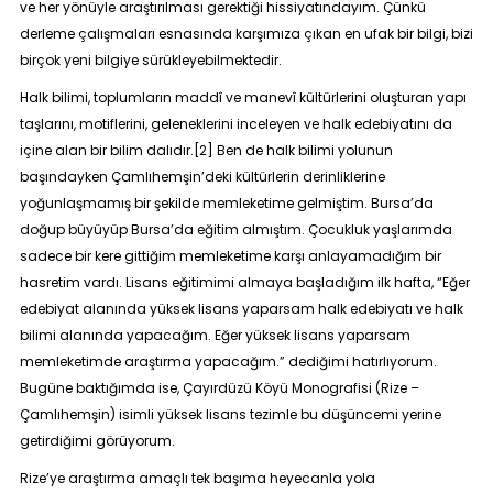
ve her yönüyle araştırılması gerektiği hissiyatındayım. Çünkü
derleme çalışmaları esnasında karşımıza çıkan en ufak bir bilgi, bizi
birçok yeni bilgiye sürükleyebilmektedir.
Halk bilimi, toplumların maddî ve manevî kültürlerini oluşturan yapı
taşlarını, motiflerini, geleneklerini inceleyen ve halk edebiyatını da
içine alan bir bilim dalıdır.
[2]
Ben de halk bilimi yolunun
başındayken Çamlıhemşin’deki kültürlerin derinliklerine
yoğunlaşmamış bir şekilde memleketime gelmiştim. Bursa’da
doğup büyüyüp Bursa’da eğitim almıştım. Çocukluk yaşlarımda
sadece bir kere gittiğim memleketime karşı anlayamadığım bir
hasretim vardı. Lisans eğitimimi almaya başladığım ilk hafta, “Eğer
edebiyat alanında yüksek lisans yaparsam halk edebiyatı ve halk
bilimi alanında yapacağım. Eğer yüksek lisans yaparsam
memleketimde araştırma yapacağım.” dediğimi hatırlıyorum.
Bugüne baktığımda ise,
Çayırdüzü Köyü Monografisi (Rize –
Çamlıhemşin)
isimli yüksek lisans tezimle bu düşüncemi yerine
getirdiğimi görüyorum.
Rize’ye araştırma amaçlı tek başıma heyecanla yola