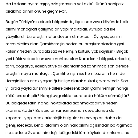
da Lazların ayrımlaşıp yozlaşmasının ve Laz kültürünü sahipsiz
bırakmalarının önüne geçmektir.
Bugün Türkiye’nin birçok bölgesinde, ilçesinde veya köyünde halk
bilimi monografi çalışmaları yapılmaktadır. Avrupa’da ise
yüzyıllardır bu araştırmalar devam etmektedir. Öyleyse, benim
memleketim olan Çamlıhemşin neden bu araştırmalardan geri
kalsın? Neden buradaki Laz ve Hemşin kültürü yok sayılsın? Birçok
yeri bâkir ve incelenmeye muhtaç olan Karadeniz bölgesi; arkeoloji,
tarih, coğrafya, edebiyat ve dil alanlarında zannımca son derece
araştırılmaya muhtaçtır. Çamlıhemşin ise hem Lazların hem de
Hemşinlilerin ortak yaşadığı bir ilçe olarak dikkat çekmektedir. Son
yıllarda yayla turizmiyle dillere pelesenk olan Çamlıhemşin hangi
kültürlere sahiptir? Hangi uygarlıklar buralarda hüküm sürmüştür?
Bu bölgede tarih, hangi noktalarda tıkanmaktadır ve neden
tıkanmaktadır? Bu sorular zaman zaman cevaplansa da
kapsamlı yapılacak arkeolojik bulgular bu cevapları daha da
genişletecektir. Kendi alanım olan halk bilimi açısından baktığımda
ise, sadece Ğvandi’nin değil bölgedeki tüm köylerin derinlemesine