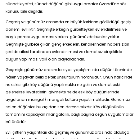
sünnet kıyafeti, sünnet düğünü gibi uygulamalar Ğvandi’de söz
konusu bile değildir.
Geçmiş ve günümüz arasında en büyük farkların görüldüğü geçiş
dönemi evliliktir. Geçmişte erkeğin gurbetteyken evlendirilmesi ve
başlık parası uygulaması varken günümüzde bunlar yoktur.
Geçmişte gurbete çıkan genç erkeklerin, kendilerinden habersiz bir
şekilde ailesi tarafından evlendirilmesi ve damatsız bir şekilde
düğün yapılması vâkî olan olaylardandır.
Geçmişle günümüz arasında kıyas yaptığımızda düğün töreninde
hâlen yaşayan belki de tek unsur tulum horonudur. Onun haricinde
ne eskisi gibi köy düğünü yapılmakta ne gelin ve damat eski
geleneksel kıyafetlerini giymekte ne de eski köy düğünlerinde
uygulanan mangal / mangali kültürü yaşatılmaktadır. Günümüz
salon düğünleri bu açıdan son derece cılızdır. Köy düğününün
tamamını kapsayan mangalcılık, başlı başına özgün uygulamalar
bütünüdür.
Evli çiftlerin yaşantıları da geçmiş ve günümüz arasında oldukça