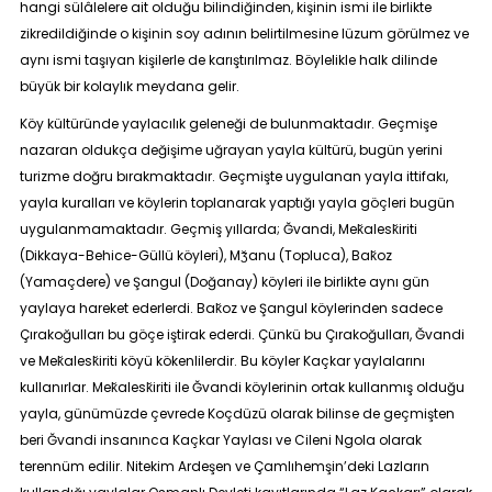
hangi sülâlelere ait olduğu bilindiğinden, kişinin ismi ile birlikte
zikredildiğinde o kişinin soy adının belirtilmesine lüzum görülmez ve
aynı ismi taşıyan kişilerle de karıştırılmaz. Böylelikle halk dilinde
büyük bir kolaylık meydana gelir.
Köy kültüründe yaylacılık geleneği de bulunmaktadır. Geçmişe
nazaran oldukça değişime uğrayan yayla kültürü, bugün yerini
turizme doğru bırakmaktadır. Geçmişte uygulanan yayla ittifakı,
yayla kuralları ve köylerin toplanarak yaptığı yayla göçleri bugün
uygulanmamaktadır. Geçmiş yıllarda; Ğvandi, Mek̆alesk̆iriti
(Dikkaya-Behice-Güllü köyleri), Mʒ̆anu (Topluca), Bak̆oz
(Yamaçdere) ve Şangul (Doğanay) köyleri ile birlikte aynı gün
yaylaya hareket ederlerdi. Bak̆oz ve Şangul köylerinden sadece
Çırakoğulları bu göçe iştirak ederdi. Çünkü bu Çırakoğulları, Ğvandi
ve Mek̆alesk̆iriti köyü kökenlilerdir. Bu köyler Kaçkar yaylalarını
kullanırlar. Mek̆alesk̆iriti ile Ğvandi köylerinin ortak kullanmış olduğu
yayla, günümüzde çevrede Koçdüzü olarak bilinse de geçmişten
beri Ğvandi insanınca Kaçkar Yaylası ve Cileni Ngola olarak
terennüm edilir. Nitekim Ardeşen ve Çamlıhemşin’deki Lazların