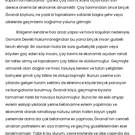
koparmamaktadırlar. Çünkü çay tarımı, köylü açısından son
derece önemli bir ekonomik dinamiktir. Çay tarımından önce birçok
Ğvandi köylüsü, ne yazık ki topraklarını satarak başka şehir veya
ülkelerde geçimlerini sağlama yoluna gitmiştir.
Bölgenin kendine has arazi yapısı ve hava koşulları nedeniyle,
Osmanlı Devleti hükümranlığından bu yana birçok insan gurbeti
tercih etmişti. Bir asırdan fazla bir süre gurbetçilik yapan veya
köyden göç eden köy insanı, çay tarımı ile ekonomik açıdan rahat
bir nefes almış ve topraklarını çay bitkisi ile doldurmuştur. Geçmişte
ormanlık olan dağlar ve mısır, fasulye, kenevir ve tütün yetiştirilen
bahçeler şimdi çay bitkisi ile dolup taşmıştır. Bunun üzerine son
yıllarda gelişen turizm sektörü de eklenince köyde birçok pansiyon
ve bungalovlar kurulmuş; Ğvandi köyü, geçmişine kıyasla
tamamen farklı bir havaya bürünmüştür. Buna bir de eski ahşap
evlerin eskiyip yıkılarak yerine betonarme evlerin yapılması ve
ekonomik olarak rahatlayıp nüfusu artan halkın köyün çeşitli
yerlerinde daha da çok betonarme ev yapması, Ğvandi’nin cenneti
andıran portrelerini en aza indirmiş ve geçmiş güzelliklerinden eser
bırakmamıştır. Tabii ki bu durum, çevre köylerde ve ülke çapında da