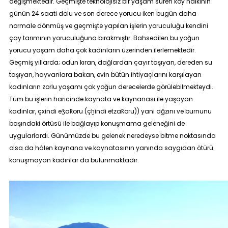
değişmektedir. Geçmişte teknolojisiz bir yaşam süren köy halkının
günün 24 saati dolu ve son derece yorucu iken bugün daha
normale dönmüş ve geçmişte yapılan işlerin yoruculuğu kendini
çay tarımının yoruculuğuna bırakmıştır. Bahsedilen bu yoğun
yorucu yaşam daha çok kadınların üzerinden ilerlemektedir.
Geçmiş yıllarda; odun kıran, dağlardan çayır taşıyan, dereden su
taşıyan, hayvanlara bakan, evin bütün ihtiyaçlarını karşılayan
kadınların zorlu yaşamı çok yoğun derecelerde görülebilmekteydi.
Tüm bu işlerin haricinde kaynata ve kaynanası ile yaşayan
kadınlar,
çxindi eʒ̆ak̆oru (çḫindi etzak̆oru))
yani ağzını ve burnunu
başındaki örtüsü ile bağlayıp konuşmama geleneğini de
uygularlardı. Günümüzde bu gelenek neredeyse bitme noktasında
olsa da hâlen kaynana ve kaynatasının yanında saygıdan ötürü
konuşmayan kadınlar da bulunmaktadır.