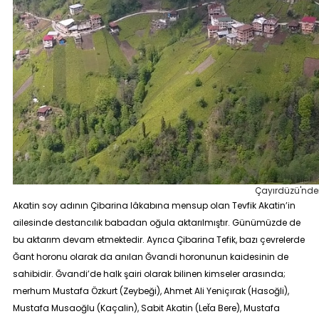
Çayırdüzü'nden
Akatin soy adının Çibarina lâkabına mensup olan Tevfik Akatin’in
ailesinde destancılık babadan oğula aktarılmıştır. Günümüzde de
bu aktarım devam etmektedir. Ayrıca Çibarina Tefik, bazı çevrelerde
Ğant horonu
olarak da anılan
Ğvandi horonu
nun kaidesinin de
sahibidir. Ğvandi’de halk şairi olarak bilinen kimseler arasında;
merhum Mustafa Özkurt (Zeybeği), Ahmet Ali Yeniçırak (Hasoğli),
Mustafa Musaoğlu (Kaçalin), Sabit Akatin (Let̆a Bere), Mustafa