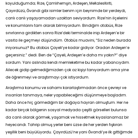
koyulduğumda; Rize, Çamlıhemşin, Ardeşen, Mek̆alesk̆iriti,
Çayırdüzü, Ğvandi gibi isimler benim için beynimde bir yerdeydi,
canlı canlı yaşayamadan uzaktan seviyordum. Rize’nin ilçelerini
ve konumlarını tam olarak bilmiyordum. Bindiğim otobüs, Rize
sınırlarına girdikten sonra Rize’deki terminalde inip Ardeşen’e bir
vasıta ile geçmeyi düşündüm. Otobüs muavini, “Siz neden burada
iniyorsunuz? Bu otobüs Çayeli’ye kadar gidiyor. Oradan Ardeşen’e
geçersiniz.” dedi. Ben de “Çayeli, Ardeşen’e daha mı yakın?” diye
sordum. Yani aslında kendi memleketime bu kadar yabancıydım.
Ailecek gidip gelmediğimizden çok az kişiyi tanıyordum ama yine
de öğrenmeyi ve araştırmayı çok istiyordum.
Araştırma konumu ve sahamı kararlaştırmadan önce çevreyi ve
insanları tanımaya, neler yapabileceğimi düşünmeye başladım.
Daha önce hiç görmediğim bir doğaya hayran olmuştum. Her ne
kadar birçok bölgenin sosyal medyada çeşitli görselleri bulunsa
da canlı olarak görmek, yaşamak ve hissetmek kıyaslanamaz bir
heyecandı. Tahrip olmuş yerler beni üzse de her yerden fışkıran
yeşillik beni büyülüyordu. Çayırdüzü’ne yani Ğvandi’ye ilk gittiğimde