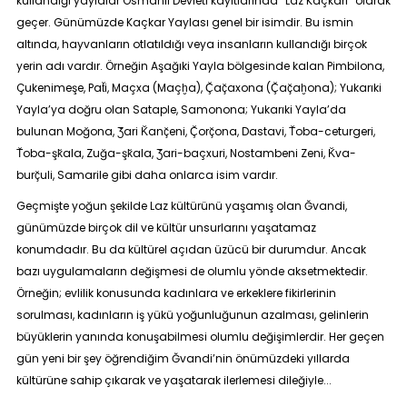
kullandığı yaylalar Osmanlı Devleti kayıtlarında “Laz Kaçkarı” olarak
geçer. Günümüzde Kaçkar Yaylası genel bir isimdir. Bu ismin
altında, hayvanların otlatıldığı veya insanların kullandığı birçok
yerin adı vardır. Örneğin Aşağıki Yayla bölgesinde kalan Pimbilona,
Çukenimeşe, Pat̆i, Maçxa (Maçḫa), Ç̆aç̆axona (Ç̆aç̆aḫona); Yukarıki
Yayla’ya doğru olan Sataple, Samonona; Yukarıki Yayla’da
bulunan Moğona, Ʒ̆ari K̆anç̆eni, Ç̆orç̆ona, Dastavi, T̆oba-ceturgeri,
T̆oba-şk̆ala, Zuğa-şk̆ala, Ʒ̆ari-baçxuri, Nostambeni Zeni, K̆va-
burç̆uli, Samarile gibi daha onlarca isim vardır.
Geçmişte yoğun şekilde Laz kültürünü yaşamış olan Ğvandi,
günümüzde birçok dil ve kültür unsurlarını yaşatamaz
konumdadır. Bu da kültürel açıdan üzücü bir durumdur. Ancak
bazı uygulamaların değişmesi de olumlu yönde aksetmektedir.
Örneğin; evlilik konusunda kadınlara ve erkeklere fikirlerinin
sorulması, kadınların iş yükü yoğunluğunun azalması, gelinlerin
büyüklerin yanında konuşabilmesi olumlu değişimlerdir. Her geçen
gün yeni bir şey öğrendiğim Ğvandi’nin önümüzdeki yıllarda
kültürüne sahip çıkarak ve yaşatarak ilerlemesi dileğiyle...