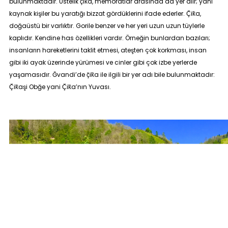
bulunmaktadır. Üstelik ç̆ik̆a, memoratlar arasında da yer alır; yani
kaynak kişiler bu yaratığı bizzat gördüklerini ifade ederler. Ç̆ik̆a,
doğaüstü bir varlıktır. Gorile benzer ve her yeri uzun uzun tüylerle
kaplıdır. Kendine has özellikleri vardır. Örneğin bunlardan bazıları;
insanların hareketlerini taklit etmesi, ateşten çok korkması, insan
gibi iki ayak üzerinde yürümesi ve cinler gibi çok izbe yerlerde
yaşamasıdır. Ğvandi’de ç̆ik̆a ile ilgili bir yer adı bile bulunmaktadır:
Ç̆ik̆aşi Obğe
yani Ç̆ik̆a’nın Yuvası.