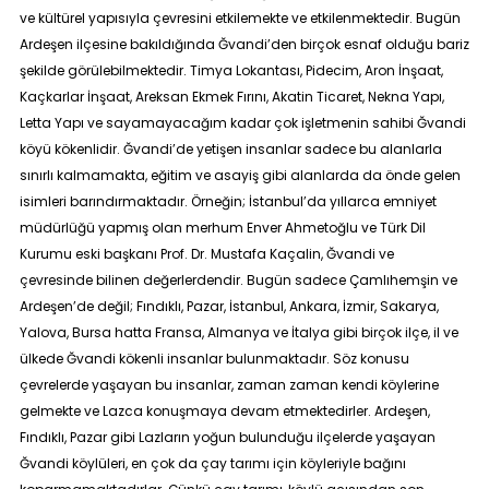
ve kültürel yapısıyla çevresini etkilemekte ve etkilenmektedir. Bugün
Ardeşen ilçesine bakıldığında Ğvandi’den birçok esnaf olduğu bariz
şekilde görülebilmektedir. Timya Lokantası, Pidecim, Aron İnşaat,
Kaçkarlar İnşaat, Areksan Ekmek Fırını, Akatin Ticaret, Nekna Yapı,
Letta Yapı ve sayamayacağım kadar çok işletmenin sahibi Ğvandi
köyü kökenlidir. Ğvandi’de yetişen insanlar sadece bu alanlarla
sınırlı kalmamakta, eğitim ve asayiş gibi alanlarda da önde gelen
isimleri barındırmaktadır. Örneğin; İstanbul’da yıllarca emniyet
müdürlüğü yapmış olan merhum Enver Ahmetoğlu ve Türk Dil
Kurumu eski başkanı Prof. Dr. Mustafa Kaçalin, Ğvandi ve
çevresinde bilinen değerlerdendir. Bugün sadece Çamlıhemşin ve
Ardeşen’de değil; Fındıklı, Pazar, İstanbul, Ankara, İzmir, Sakarya,
Yalova, Bursa hatta Fransa, Almanya ve İtalya gibi birçok ilçe, il ve
ülkede Ğvandi kökenli insanlar bulunmaktadır. Söz konusu
çevrelerde yaşayan bu insanlar, zaman zaman kendi köylerine
gelmekte ve Lazca konuşmaya devam etmektedirler. Ardeşen,
Fındıklı, Pazar gibi Lazların yoğun bulunduğu ilçelerde yaşayan
Ğvandi köylüleri, en çok da çay tarımı için köyleriyle bağını