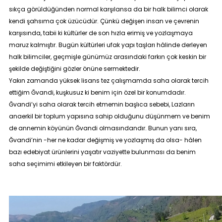
sıkça görüldüğünden normal karşılansa da bir halk bilimci olarak
kendi şahsıma çok üzücüdür. Çünkü değişen insan ve çevrenin
karşısında, tabii ki kültürler de son hızla erimiş ve yozlaşmaya
maruz kalmıştır. Bugün kültürleri ufak yapı taşları hâlinde derleyen
halk bilimciler, geçmişle günümüz arasındaki farkın çok keskin bir
şekilde değiştiğini gözler önüne sermektedir.
Yakın zamanda yüksek lisans tez çalışmamda saha olarak tercih
ettiğim Ğvandi, kuşkusuz ki benim için özel bir konumdadır.
Ğvandi’yi saha olarak tercih etmemin başlıca sebebi, Lazların
anaerkil bir toplum yapısına sahip olduğunu düşünmem ve benim
de annemin köyünün Ğvandi olmasındandır. Bunun yanı sıra,
Ğvandi’nin -her ne kadar değişmiş ve yozlaşmış da olsa- hâlen
bazı edebiyat ürünlerini yaşatır vaziyette bulunması da benim
saha seçimimi etkileyen bir faktördür.