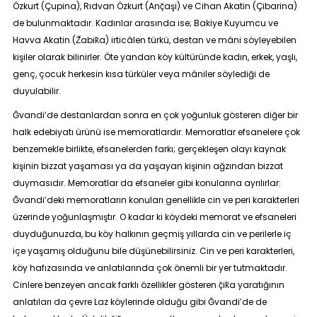
Özkurt (Çupina), Rıdvan Özkurt (Anç̆aşi) ve Cihan Akatin (Çibarina)
de bulunmaktadır. Kadınlar arasında ise; Bakiye Kuyumcu ve
Havva Akatin (Z̆abik̆a) irticâlen türkü, destan ve mâni söyleyebilen
kişiler olarak bilinirler. Öte yandan köy kültüründe kadın, erkek, yaşlı,
genç, çocuk herkesin kısa türküler veya mâniler söylediği de
duyulabilir.
Ğvandi’de destanlardan sonra en çok yoğunluk gösteren diğer bir
halk edebiyatı ürünü ise memoratlardır. Memoratlar efsanelere çok
benzemekle birlikte, efsanelerden farkı; gerçekleşen olayı kaynak
kişinin bizzat yaşaması ya da yaşayan kişinin ağzından bizzat
duymasıdır. Memoratlar da efsaneler gibi konularına ayrılırlar:
Ğvandi’deki memoratların konuları genellikle cin ve peri karakterleri
üzerinde yoğunlaşmıştır. O kadar ki köydeki memorat ve efsaneleri
duyduğunuzda, bu köy halkının geçmiş yıllarda cin ve perilerle iç
içe yaşamış olduğunu bile düşünebilirsiniz. Cin ve peri karakterleri,
köy hafızasında ve anlatılarında çok önemli bir yer tutmaktadır.
Cinlere benzeyen ancak farklı özellikler gösteren
ç̆ik̆a
yaratığının
anlatıları da çevre Laz köylerinde olduğu gibi Ğvandi’de de