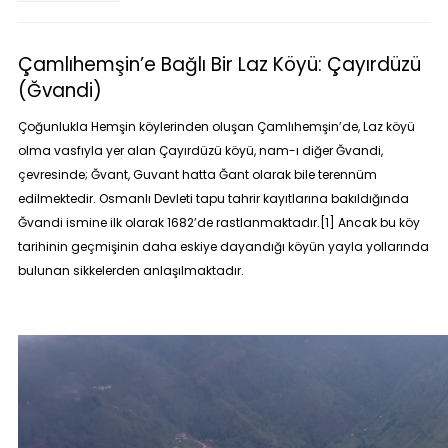
Çamlıhemşin’e Bağlı Bir Laz Köyü: Çayırdüzü
(Ğvandi)
Çoğunlukla Hemşin köylerinden oluşan Çamlıhemşin’de, Laz köyü
olma vasfıyla yer alan Çayırdüzü köyü, nam-ı diğer
Ğvandi
,
çevresinde; Ğvant, Guvant hatta Ğant olarak bile terennüm
edilmektedir. Osmanlı Devleti tapu tahrir kayıtlarına bakıldığında
Ğvandi ismine ilk olarak 1682’de rastlanmaktadır.
[1]
Ancak bu köy
tarihinin geçmişinin daha eskiye dayandığı köyün yayla yollarında
bulunan sikkelerden anlaşılmaktadır.