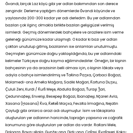
Ğvandi, birçok Laz köyü gibi yer adları bakımından son derece
zengindir. Derleme yaptığım dönemlerde Ğvandi köyünde ve
yaylasında 200-300 kadar yer adı derledim. Bu yer adlarından
bazıları çok ilginç olmakla birlikte bazıları gelişigüzel verilmiş
isimlerdi. Geçmiş dönemlerdeki bahçelere ve arazilere isim verme
geleneği günümüze kadar ulaşmıştı. O kadar ki bazı yer adları
çoktan unutulup gitmiş, bazılarının ise anlamları unutulmuştu.
Geçmişten günümüze doğru yaklaşıldığında, bu yer adlarındaki
kelimeler Türkçeye doğru kayma eğilimindedirler. Örneğin, bir kişinin
bahçesinin ya da arazisinin belli olması için, o kişinin lâkabı veya
adıyla o bahçe isimlendirilmiş ve T̆ak̆ina P̆aʒxa, Çorbaci Boğazi,
Molamedi-ona Amek̆a Mağara, Sadiki Mağari, K̆ortuna Duʒxu,
Ç̆ululi Zeni, Kurdi / K̆urt̆i Meşe, Abdulla Boğazi, T̆uraşi Ǯari,
Çeduninap̆eşi, Enverişi, Besepeşi Boğazi, İbanap̆eşi, Nç̆areri Avla,
Xasana (Ḫasana) K̆va, K̆ek̆et̆i Maçxa, Fevzik̆a İrmağina, Nejatin
Çayluği gibi onlarca arazi adı oluşmuştur. İsim ve lâkaplarla
oluşturulan yer adlarının haricinde, toprağın yapısına ve coğrafik
konumuna göre oluşturulan yer adları da vardır. Rak̆ani Mele,
Dologza, Boya-şk̆ala, Gunz̆e-ona, Didi-ona, Çat̆axi, K̆vat̆axeri, Koko-