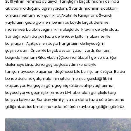
2016 yılının Temmuz aylarıydı. Tanıştığım birçok insanın aslında
akrabam olduğunu öğreniyordum. Ğvandi insanının sıcakkanlı
olması, merhum halk şairi Rıfat Akatin ile tanışmam, Ğvandi
yaylalarını gezip görmem benim bu köyde birçok derleme
malzemesi bulabileceğim fikrini oluşturdu. Nitekim de öyle oldu…
Sandığımdan da çok fazla derlenecek kültür malzemesi ile
karşılaştım. Açıkçası en başta hangi birini derleyeceğimi
şaşırıyordum. Öncelikle birçok destan yazarı vardı. Bunların
başında merhum Rıfat Akatin (Çibarina lâkaplı) geliyordu. Eğer
derlemeye biraz daha geç başlasaydım kendisiyle
tanışamayacak oluşumun düşüncesi bile beni şu an üzüyor. Bu da
bende derleme çalışmalarının ertelenmemesi gerektiği fikrini
oluşturuyor. Her geçen gün, geçmiş kültüre sahip yaşlılarımızı
kaybediyor ve geçmiş birikimden bî-haber olan gençlerle karşı
karşıya kalıyoruz. Bundan yirmi yıl ya da daha fazla süre öncesine
gittiğimizde ise kimbilir ne kadar kültürün kaybolup gittiğini görürüz.