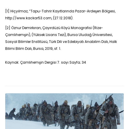
[1]
Hiçyılmaz, “Tapu-Tahrir Kayıtlarında Pazar-Ardeşen Bölgesi,
http://www.kackar53.com, (27.12.2018).
[2]
Öznur Demirkıran,
Çayırdüzü Köyü Monografisi (Rize-
Çamlıhemşin)
, (Yüksek Lisans Tezi), Bursa Uludağ Üniversitesi,
Sosyal Bilimler Enstitüsü, Türk Dili ve Edebiyatı Anabilim Dalı, Halk
Bilimi Bilim Dalı, Bursa, 2019, sf. 1.
Kaynak: Çamlıhemşin Dergisi 7. sayı Sayfa; 34