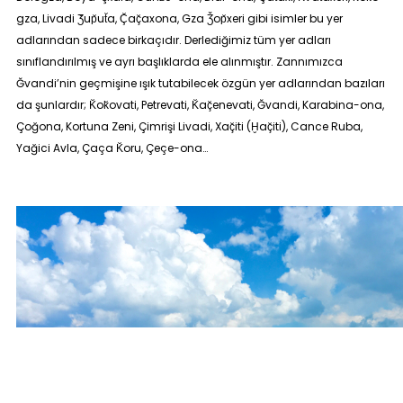
gza, Livadi Ʒ̆up̆ut̆a, Ç̆aç̆axona, Gza Ǯop̆xeri gibi isimler bu yer
adlarından sadece birkaçıdır. Derlediğimiz tüm yer adları
sınıflandırılmış ve ayrı başlıklarda ele alınmıştır. Zannımızca
Ğvandi’nin geçmişine ışık tutabilecek özgün yer adlarından bazıları
da şunlardır; K̆ok̆ovati, Petrevati, K̆aç̆enevati, Ğvandi, Karabina-ona,
Çoğona, Kortuna Zeni, Çimrişi Livadi, Xaç̆iti (Ḫaç̆iti), Cance Ruba,
Yağici Avla, Çaça K̆oru, Çeçe-ona…