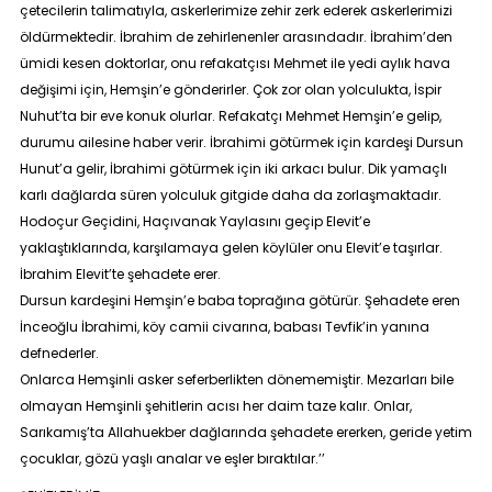
çetecilerin talimatıyla, askerlerimize zehir zerk ederek askerlerimizi
öldürmektedir. İbrahim de zehirlenenler arasındadır. İbrahim’den
ümidi kesen doktorlar, onu refakatçısı Mehmet ile yedi aylık hava
değişimi için, Hemşin’e gönderirler. Çok zor olan yolculukta, İspir
Nuhut’ta bir eve konuk olurlar. Refakatçı Mehmet Hemşin’e gelip,
durumu ailesine haber verir. İbrahimi götürmek için kardeşi Dursun
Hunut’a gelir, İbrahimi götürmek için iki arkacı bulur. Dik yamaçlı
karlı dağlarda süren yolculuk gitgide daha da zorlaşmaktadır.
Hodoçur Geçidini, Haçıvanak Yaylasını geçip Elevit’e
yaklaştıklarında, karşılamaya gelen köylüler onu Elevit’e taşırlar.
İbrahim Elevit’te şehadete erer.
Dursun kardeşini Hemşin’e baba toprağına götürür. Şehadete eren
İnceoğlu İbrahimi, köy camii civarına, babası Tevfik’in yanına
defnederler.
Onlarca Hemşinli asker seferberlikten dönememiştir. Mezarları bile
olmayan Hemşinli şehitlerin acısı her daim taze kalır. Onlar,
Sarıkamış’ta Allahuekber dağlarında şehadete ererken, geride yetim
çocuklar, gözü yaşlı analar ve eşler bıraktılar.’’