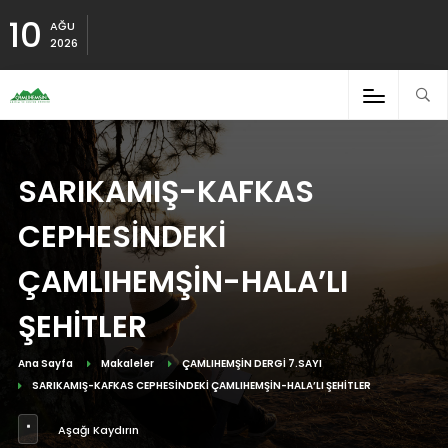
10
AĞU
2026
SARIKAMIŞ-KAFKAS
CEPHESİNDEKİ
ÇAMLIHEMŞİN-HALA’LI
ŞEHİTLER
Ana Sayfa
Makaleler
ÇAMLIHEMŞİN DERGİ 7.SAYI
SARIKAMIŞ-KAFKAS CEPHESİNDEKİ ÇAMLIHEMŞİN-HALA’LI ŞEHİTLER
Aşağı Kaydırın