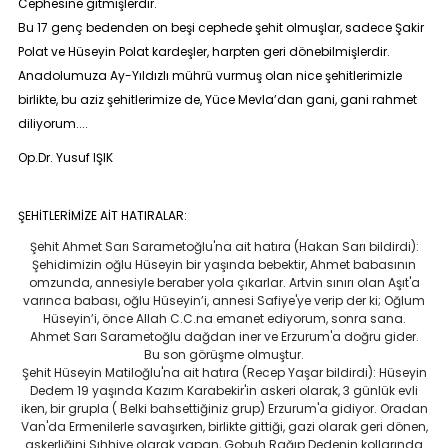
Cephesine gitmişlerdir.
Bu 17 genç bedenden on beşi cephede şehit olmuşlar, sadece Şakir
Polat ve Hüseyin Polat kardeşler, harpten geri dönebilmişlerdir.
Anadolumuza Ay-Yıldızlı mührü vurmuş olan nice şehitlerimizle
birlikte, bu aziz şehitlerimize de, Yüce Mevla’dan gani, gani rahmet
diliyorum....
Op.Dr. Yusuf IŞIK
ŞEHİTLERİMİZE AİT HATIRALAR:
Şehit Ahmet Sarı Sarametoğlu'na ait hatıra (Hakan Sarı bildirdi):
Şehidimizin oğlu Hüseyin bir yaşında bebektir, Ahmet babasının
omzunda, annesiyle beraber yola çıkarlar. Artvin sınırı olan Aşıt'a
varınca babası, oğlu Hüseyin’i, annesi Safiye'ye verip der ki; Oğlum
Hüseyin’i, önce Allah C.C.na emanet ediyorum, sonra sana.
Ahmet Sarı Sarametoğlu dağdan iner ve Erzurum'a doğru gider.
Bu son görüşme olmuştur.
Şehit Hüseyin Matiloğlu'na ait hatıra (Recep Yaşar bildirdi): Hüseyin
Dedem 19 yaşında Kazım Karabekir'in askeri olarak, 3 günlük evli
iken, bir grupla ( Belki bahsettiğiniz grup) Erzurum'a gidiyor. Oradan
Van'da Ermenilerle savaşırken, birlikte gittiği, gazi olarak geri dönen,
askerliğini Sıhhiye olarak yapan, Gobuh Rağıp Dedenin kollarında