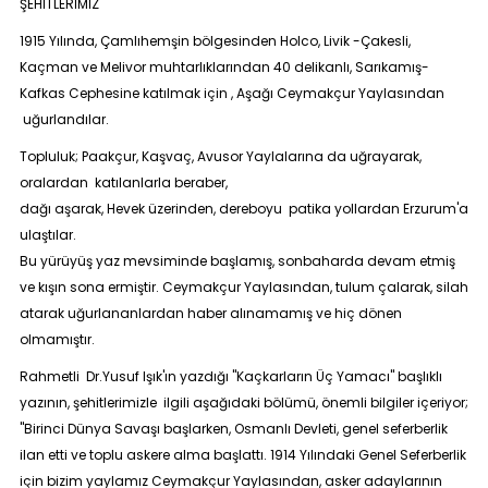
ŞEHİTLERİMİZ
1915 Yılında, Çamlıhemşin bölgesinden Holco, Livik -Çakesli,
Kaçman ve Melivor muhtarlıklarından 40 delikanlı, Sarıkamış-
Kafkas Cephesine katılmak için , Aşağı Ceymakçur Yaylasından
uğurlandılar.
Topluluk; Paakçur, Kaşvaç, Avusor Yaylalarına da uğrayarak,
oralardan katılanlarla beraber,
dağı aşarak, Hevek üzerinden, dereboyu patika yollardan Erzurum'a
ulaştılar.
Bu yürüyüş yaz mevsiminde başlamış, sonbaharda devam etmiş
ve kışın sona ermiştir. Ceymakçur Yaylasından, tulum çalarak, silah
atarak uğurlananlardan haber alınamamış ve hiç dönen
olmamıştır.
Rahmetli Dr.Yusuf Işık'ın yazdığı ''Kaçkarların Üç Yamacı'' başlıklı
yazının, şehitlerimizle ilgili aşağıdaki bölümü, önemli bilgiler içeriyor;
''Birinci Dünya Savaşı başlarken, Osmanlı Devleti, genel seferberlik
ilan etti ve toplu askere alma başlattı. 1914 Yılındaki Genel Seferberlik
için bizim yaylamız Ceymakçur Yaylasından, asker adaylarının