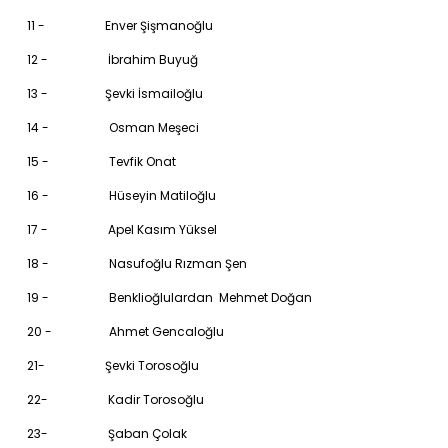
11 - Enver Şişmanoğlu
12 - İbrahim Buyuğ
13 - Şevki İsmailoğlu
14 - Osman Meşeci
15 - Tevfik Onat
16 - Hüseyin Matiloğlu
17 - Apel Kasım Yüksel
18 - Nasufoğlu Rızman Şen
19 - Benklioğlulardan Mehmet Doğan
20 - Ahmet Gencaloğlu
21- Şevki Torosoğlu
22- Kadir Torosoğlu
23- Şaban Çolak