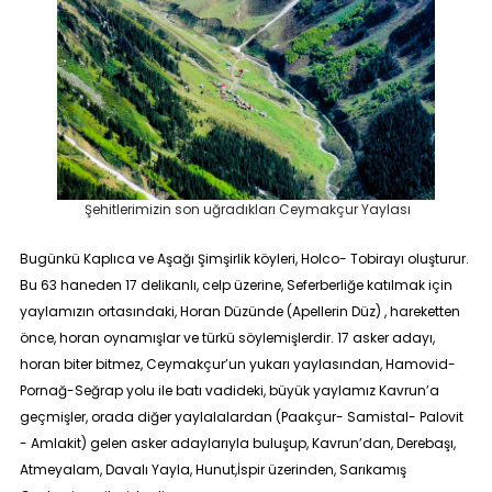
Şehitlerimizin son uğradıkları Ceymakçur Yaylası
Bugünkü Kaplıca ve Aşağı Şimşirlik köyleri, Holco- Tobirayı oluşturur.
Bu 63 haneden 17 delikanlı, celp üzerine, Seferberliğe katılmak için
yaylamızın ortasındaki, Horan Düzünde (Apellerin Düz) , hareketten
önce, horan oynamışlar ve türkü söylemişlerdir. 17 asker adayı,
horan biter bitmez, Ceymakçur’un yukarı yaylasından, Hamovid-
Pornağ-Seğrap yolu ile batı vadideki, büyük yaylamız Kavrun’a
geçmişler, orada diğer yaylalalardan (Paakçur- Samistal- Palovit
- Amlakit) gelen asker adaylarıyla buluşup, Kavrun’dan, Derebaşı,
Atmeyalam, Davalı Yayla, Hunut,İspir üzerinden, Sarıkamış