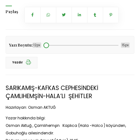
Paylaş
Yazı Boyutu:
12px
15px
Yazdır
SARIKAMIŞ-KAFKAS CEPHESİNDEKİ
ÇAMLIHEMŞİN-HALA’LI ŞEHİTLER
Hazırlayan: Osman AKTUĞ
Yazar hakkında bilgi:
Osman Aktuğ , Çamlıhemşin Kaplıca (Hala -Holco ) köyünden,
Gobuhoğlu ailesindendir.