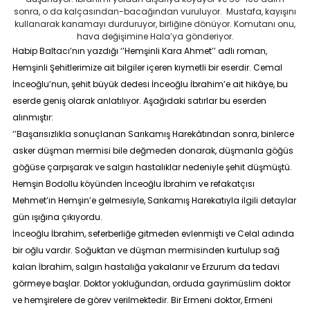
sonra, o da kalçasından-bacağından vuruluyor. Mustafa, kayışını
kullanarak kanamayı durduruyor, birliğine dönüyor. Komutanı onu,
hava değişimine Hala’ya gönderiyor.
Habip Baltacı’nın yazdığı ‘’Hemşinli Kara Ahmet’’ adlı roman,
Hemşinli Şehitlerimize ait bilgiler içeren kıymetli bir eserdir. Cemal
İnceoğlu’nun, şehit büyük dedesi İnceoğlu İbrahim’e ait hikâye, bu
eserde geniş olarak anlatılıyor. Aşağıdaki satırlar bu eserden
alınmıştır:
‘’Başarısızlıkla sonuçlanan Sarıkamış Harekâtından sonra, binlerce
asker düşman mermisi bile değmeden donarak, düşmanla göğüs
göğüse çarpışarak ve salgın hastalıklar nedeniyle şehit düşmüştü.
Hemşin Bodollu köyünden İnceoğlu İbrahim ve refakatçısı
Mehmet’in Hemşin’e gelmesiyle, Sarıkamış Harekatıyla ilgili detaylar
gün ışığına çıkıyordu.
İnceoğlu İbrahim, seferberliğe gitmeden evlenmişti ve Celal adında
bir oğlu vardır. Soğuktan ve düşman mermisinden kurtulup sağ
kalan İbrahim, salgın hastalığa yakalanır ve Erzurum da tedavi
görmeye başlar. Doktor yokluğundan, orduda gayrimüslim doktor
ve hemşirelere de görev verilmektedir. Bir Ermeni doktor, Ermeni