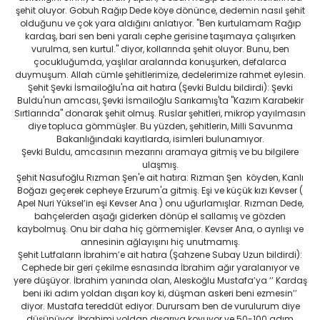
şehit oluyor. Gobuh Rağıp Dede köye dönünce, dedemin nasıl şehit
olduğunu ve çok yara aldığını anlatıyor. ''Ben kurtulamam Rağıp
kardaş, bari sen beni yaralı cephe gerisine taşımaya çalışırken
vurulma, sen kurtul.'' diyor, kollarında şehit oluyor. Bunu, ben
çocukluğumda, yaşlılar aralarında konuşurken, defalarca
duymuşum. Allah cümle şehitlerimize, dedelerimize rahmet eylesin.
Şehit Şevki İsmailoğlu'na ait hatıra (Şevki Buldu bildirdi): Şevki
Buldu'nun amcası, Şevki İsmailoğlu Sarıkamış'ta ''Kazım Karabekir
Sırtlarında'' donarak şehit olmuş. Ruslar şehitleri, mikrop yayılmasın
diye topluca gömmüşler. Bu yüzden, şehitlerin, Milli Savunma
Bakanlığındaki kayıtlarda, isimleri bulunamıyor.
Şevki Buldu, amcasının mezarını aramaya gitmiş ve bu bilgilere
ulaşmış.
Şehit Nasufoğlu Rızman Şen'e ait hatıra: Rızman Şen köyden, Kanlı
Boğazı geçerek cepheye Erzurum'a gitmiş. Eşi ve küçük kızı Kevser (
Apel Nuri Yüksel’in eşi Kevser Ana ) onu uğurlamışlar. Rızman Dede,
bahçelerden aşağı giderken dönüp el sallamış ve gözden
kaybolmuş. Onu bir daha hiç görmemişler. Kevser Ana, o ayrılışı ve
annesinin ağlayışını hiç unutmamış.
Şehit Lutfaların İbrahim’e ait hatıra (Şahzene Subay Uzun bildirdi):
Cephede bir geri çekilme esnasında İbrahim ağır yaralanıyor ve
yere düşüyor. İbrahim yanında olan, Aleskoğlu Mustafa’ya ‘’ Kardaş
beni iki adım yoldan dışarı koy ki, düşman askeri beni ezmesin’’
diyor. Mustafa tereddüt ediyor. Durursam ben de vurulurum diye
düşünüyor. İbrahimi yoldan dışarıya koyuyor ve 50-100 adım