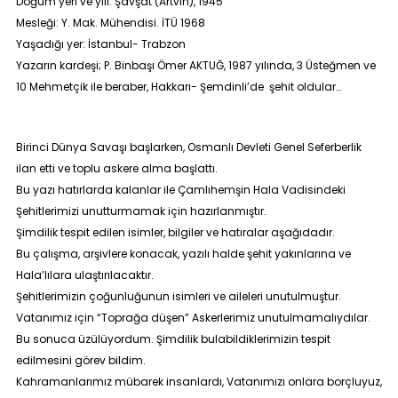
Doğum yeri ve yılı: Şavşat (Artvin), 1945
Mesleği: Y. Mak. Mühendisi. İTÜ 1968
Yaşadığı yer: İstanbul- Trabzon
Yazarın kardeşi; P. Binbaşı Ömer AKTUĞ, 1987 yılında, 3 Üsteğmen ve
10 Mehmetçik ile beraber, Hakkarı- Şemdinli’de şehit oldular…
Birinci Dünya Savaşı başlarken, Osmanlı Devleti Genel Seferberlik
ilan etti ve toplu askere alma başlattı.
Bu yazı hatırlarda kalanlar ile Çamlıhemşin Hala Vadisindeki
Şehitlerimizi unutturmamak için hazırlanmıştır.
Şimdilik tespit edilen isimler, bilgiler ve hatıralar aşağıdadır.
Bu çalışma, arşivlere konacak, yazılı halde şehit yakınlarına ve
Hala’lılara ulaştırılacaktır.
Şehitlerimizin çoğunluğunun isimleri ve aileleri unutulmuştur.
Vatanımız için “Toprağa düşen” Askerlerimiz unutulmamalıydılar.
Bu sonuca üzülüyordum. Şimdilik bulabildiklerimizin tespit
edilmesini görev bildim.
Kahramanlarımız mübarek insanlardı, Vatanımızı onlara borçluyuz,