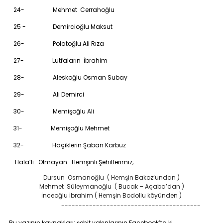
24- Mehmet Cerrahoğlu
25 - Demircioğlu Maksut
26- Polatoğlu Ali Rıza
27- Lutfaların İbrahim
28- Aleskoğlu Osman Subay
29- Ali Demirci
30- Memişoğlu Ali
31- Memişoğlu Mehmet
32- Haçiklerin Şaban Karbuz
Hala’lı Olmayan
Hemşinli Şehitlerimiz;
Dursun Osmanoğlu ( Hemşin Bakoz’undan )
Mehmet Süleymanoğlu ( Bucak – Açaba’dan )
İnceoğlu İbrahim ( Hemşin Bodollu köyünden )
----------------------------------------
Bu yazının kaynakları; şehit yakınlarının Facebook’ta ki