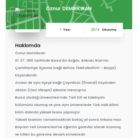
Öznur DEMİRKIRAN
1
Yazı
2374
Okunma
Hakkımda
Öznur Demirkıran
01. 07. 1991 tarihinde Bursa’da doğdu. Babası, Rize’nin
Çamlıhemşin ilçesine bağlı Behice (Mek̆alesk̆iriti – Beyija)
köyündendir.
Annesi de aynı ilçeye bağlı Çayırdüzü (Ğvandi) köyünden
Akatin (Ḫaci lâkaplı) ailesine mensuptur.
Bursa Uludağ Üniversitesi’nde, Türk Dili ve Edebiyatı
bölümünü okumuş ve yine aynı üniversitede Türk Halk Bilimi
bilim dalında yüksek lisans yapmıştır.
Yüksek lisansını tamamladıktan birkaç yıl sonra Ankara Hacı
Bayram Veli Üniversitesi’ne öğretim görevlisi olarak atanmış
ve hâlen bu görevine devam etmektedir.