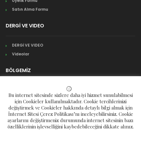
Üyelik Formu
Satın Alma Formu
DERGİ VE VIDEO
DERGİ VE VIDEO
Videolar
BÖLGEMİZ
Mahalleler
Bu internet sitesinde sizlere daha iyi hizmet sunulabilmesi
Köyler
için Cookieler kullanılmaktadır. Cookie tercihlerinizi
değiştirmek ve Cookieler hakkında detaylı bilgi almak için
Yaylalar
İnternet Sitesi Çerez Politikası’nı inceleyebilirsiniz. Cookie
ayarlarını değiştirmeniz durumunda internet sitesinin bazı
özelliklerinin işlevselliğini kaybedebileceğini dikkate alınız.
Telif Hakkı © 2023 Çamlıhemşin Eğitim ve Kültür Derneği