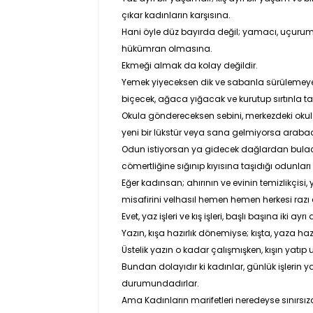
çıkar kadınların karşısına.
Hani öyle düz bayırda değil; yamacı, uçurumu,
hükümran olmasına.
Ekmeği almak da kolay değildir.
Yemek yiyeceksen dik ve sabanla sürülemeye
biçecek, ağaca yığacak ve kurutup sırtınla t
Okula göndereceksen sebini, merkezdeki okula
yeni bir lükstür veya sana gelmiyorsa arabad
Odun istiyorsan ya gidecek dağlardan bulacak
cömertliğine sığınıp kıyısına taşıdığı odunları 
Eğer kadınsan; ahırının ve evinin temizlikçis
misafirini velhasıl hemen hemen herkesi razı e
Evet, yaz işleri ve kış işleri, başlı başına iki ayrı
Yazın, kışa hazırlık dönemiyse; kışta, yaza hazı
Üstelik yazın o kadar çalışmışken, kışın yatı
Bundan dolayıdır ki kadınlar, günlük işlerin y
durumundadırlar.
Ama Kadınların marifetleri neredeyse sınırsızdı