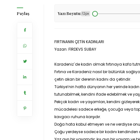
Paylaş
Yazı Boyutu:
12px
FIRTINANIN ÇETİN KADINLARI
Yazan: FİRDEVS SUBAY
Karadeniz`de kadın olmak fırtınaya kafa tutm
Fırtına ve Karadeniz nasıl bir bütünlük sağl
çetin akan bir derenin kadını da çetindir.
Türkiye’nin hatta dünyanın her yerinde kadı
tutunabilmek, kendini ifade edebilmek ve yaş
Pekçok kadın ve yaşamları, kendini gizleyerek
mücadelesi sadece erkeğe, çocuğa veya top
kavgacı ruhuna karşıdır.
Doğa hata kabul etmeyen ve ne verdiyse onu g
Çoğu yerdeyse sadece bir kadını kendinden u
Yaz ayrı bir yaşamdır; kış ayrı bir yaşam ve