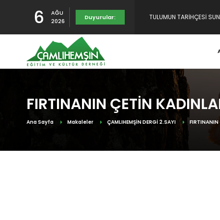
6
AĞU
TULUMUN TARİHÇESİ SUNU
Duyurular:
2026
RAHMET, MİNNET VE ŞÜKR
YENİDEN YAYINDAYIZ
FIRTINANIN ÇETİN KADINLA
Ana Sayfa
Makaleler
ÇAMLIHEMŞİN DERGİ 2.SAYI
FIRTINANIN