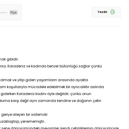
Yazdır
15px
ak gibidir.
ıyorsa; Karadeniz ve kadında benzer bütünlüğü sağlar çünkü
n olmak ve yitip giden yaşamların arasında ayakta
am koşullarıyla mücadele edebilmek bir ayrıcalıktır aslında.
 giderken Karadeniz kadını öyle değildir; çünkü onun
luma karşı değil aynı zamanda kendine ve doğanın çetin
eriye isteyen bir sistemdir.
zaklaştırıp, yenememiştir…
 bir sene dönüşümündeki mevsimler, kendi çetinliklerinin dönüşümüyle