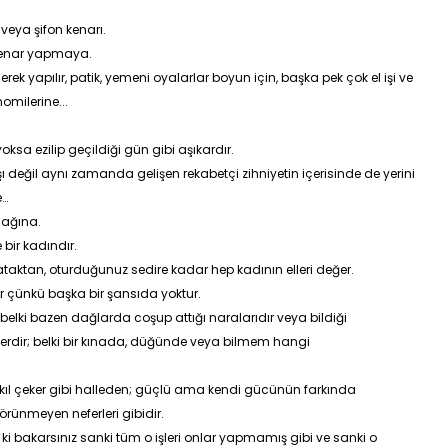
 veya şifon kenarı.
 kenar yapmaya.
nerek yapılır, patik, yemeni oyalarlar boyun için, başka pek çok el işi ve
nomilerine...
oksa ezilip geçildiği gün gibi aşıkardır.
ı değil aynı zamanda gelişen rekabetçi zihniyetin içerisinde de yerini
e…
dağına.
bir kadındır.
yataktan, oturduğunuz sedire kadar hep kadının elleri değer.
çünkü başka bir şansıda yoktur.
elki bazen dağlarda coşup attığı naralarıdır veya bildiği
ülerdir; belki bir kınada, düğünde veya bilmem hangi
 kıl çeker gibi halleden; güçlü ama kendi gücünün farkında
rünmeyen neferleri gibidir.
i bakarsınız sanki tüm o işleri onlar yapmamış gibi ve sanki o