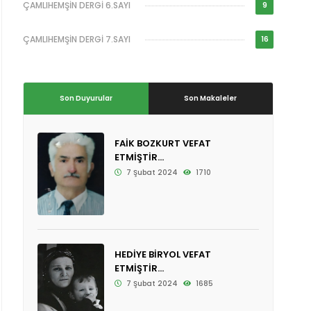
ÇAMLIHEMŞİN DERGİ 6.SAYI
9
ÇAMLIHEMŞİN DERGİ 7.SAYI
16
Son Duyurular
Son Makaleler
FAİK BOZKURT VEFAT
ETMİŞTİR...
7 Şubat 2024
1710
HEDİYE BİRYOL VEFAT
ETMİŞTİR...
7 Şubat 2024
1685