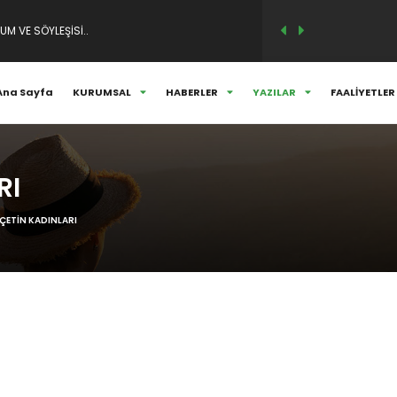
M VE SÖYLEŞİSİ..
ANLARIMIZLA HER DAİM ANIYORUZ...
Ana Sayfa
KURUMSAL
HABERLER
YAZILAR
FAALİYETLER
RI
 ÇETİN KADINLARI