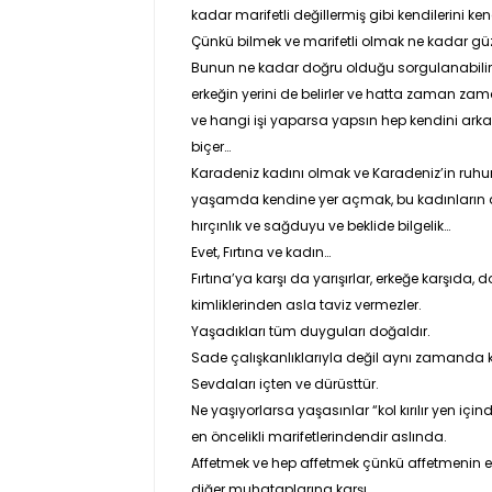
kadar marifetli değillermiş gibi kendilerini k
Çünkü bilmek ve marifetli olmak ne kadar güzl
Bunun ne kadar doğru olduğu sorgulanabilir
erkeğin yerini de belirler ve hatta zaman zam
ve hangi işi yaparsa yapsın hep kendini ark
biçer…
Karadeniz kadını olmak ve Karadeniz’in ruhun
yaşamda kendine yer açmak, bu kadınların ad
hırçınlık ve sağduyu ve beklide bilgelik…
Evet, Fırtına ve kadın…
Fırtına’ya karşı da yarışırlar, erkeğe karşıda
kimliklerinden asla taviz vermezler.
Yaşadıkları tüm duyguları doğaldır.
Sade çalışkanlıklarıyla değil aynı zamanda kıv
Sevdaları içten ve dürüsttür.
Ne yaşıyorlarsa yaşasınlar “kol kırılır yen için
en öncelikli marifetlerindendir aslında.
Affetmek ve hep affetmek çünkü affetmenin en
diğer muhataplarına karşı.