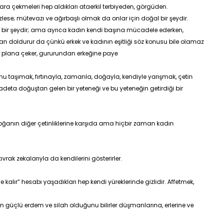
enara çekmeleri hep aldıkları ataerkil terbiyeden, görgüden.
ese; mütevazı ve ağırbaşlı olmak da onlar için doğal bir şeydir.
 bir şeydir; ama ayrıca kadın kendi başına mücadele ederken,
an doldurur da çünkü erkek ve kadının eşitliği söz konusu bile olamaz
a plana çeker, gururundan erkeğine paye
u taşımak, fırtınayla, zamanla, doğayla, kendiyle yarışmak, çetin
eta doğuştan gelen bir yeteneği ve bu yeteneğin getirdiği bir
, doğanın diğer çetinliklerine karşıda ama hiçbir zaman kadın
rak zekalarıyla da kendilerini gösterirler.
de kalır” hesabı yaşadıkları hep kendi yüreklerinde gizlidir. Affetmek,
 güçlü erdem ve silah olduğunu bilirler düşmanlarına, erlerine ve