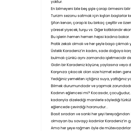
yoktur.
En bilmeyeni bile beş şişle çorap örmesini bilir
Turizm sezonu satmak için kıştan başlarlar
Şifon kenarı, çorap ki bu birkaç çeşittir ve öze
yöresel yiyecek, turşu vs. Diğer katkılarıdır eko
Bu işlerin hemen hemen hepsi kadına bakar.
Pratik zekalı olmalı ve her şeyle başa çıkmalı y
Üstelik Karadeniz’in kadını, sade doğaya karş
bulmalı çünkü aynı zamanda işletmecidir d
Gidin bir Karadeniz köyüne, yaylasına veya 
Karşınıza çıkacak olan size hizmet eden gene 
Yediğiniz yemekten içtiğiniz suya, yattığınız 
Bilmek durumundadır ve yapmak zorundadır 
Kadının eğlencesi mi? Kocasıdır, çocuğudur, b
kadarıyla dizelediği manilerle söylediği türk
eğlencede çevirdiği horonudur...
Basit sıradan ve sanki her şeyi tereyağından
olmayan bu savaşçı kadınlar Karadeniz’in gö
Ama her şeye rağmen öyle de mütevazıdırlar k