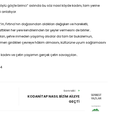
köylü göçte birinci” aslında bu söz nasıl köyde kadını, tam yerine
i anlatıyor.
, Fırtına’nın doğasından aldıkları değişken ve hareketli,
tikleri her yere kendilerinden bir şeyler vermesini de bilirler…
dan, şehre inmeden yaşamış olsalar da tam bir bukalemun,
men girdikleri çevreye hâkim olmasını, kültürüne uyum sağlamasını
niz kadını ve çetin yaşamın gerçek çetin savaşçıları…
94
Sonraki
KODANİTAP NASIL BİZİM AİLEYE
GEÇTİ