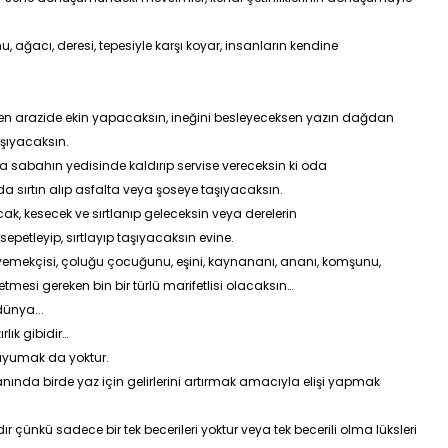
 ağacı, deresi, tepesiyle karşı koyar, insanların kendine
n arazide ekin yapacaksın, ineğini besleyeceksen yazın dağdan
aşıyacaksın.
 sabahın yedisinde kaldırıp servise vereceksin ki oda
a sırtın alıp asfalta veya şoseye taşıyacaksın.
, kesecek ve sırtlanıp geleceksin veya derelerin
sepetleyip, sırtlayıp taşıyacaksın evine.
i, yemekçisi, çoluğu çocuğunu, eşini, kaynananı, ananı, komşunu,
tmesi gereken bin bir türlü marifetlisi olacaksın…
 dünya...
rlık gibidir…
p uyumak da yoktur.
anında birde yaz için gelirlerini artırmak amacıyla elişi yapmak
r çünkü sadece bir tek becerileri yoktur veya tek becerili olma lüksleri