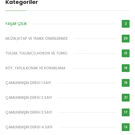
Kategoriler
YAŞAR ÇELİK
2
MÜZİK,KİTAP VE YEMEK ÖNERİLERİMİZ
20
TULUM, TULUMCU,HORON VE TÜRKÜ
13
KÖY, YAYLA,KONAK VE KONAKLAMA
16
ÇAMLIHEMŞİN DERGİ 1.SAYI
16
ÇAMLIHEMŞİN DERGİ 2.SAYI
21
ÇAMLIHEMŞİN DERGİ 3.SAYI
17
ÇAMLIHEMŞİN DERGİ 4.SAYI
12