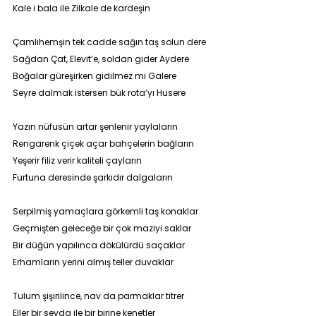
Kale i bala ile Zilkale de kardeşin
Çamlıhemşin tek cadde sağın taş solun dere
Sağdan Çat, Elevit’e, soldan gider Aydere
Boğalar güreşirken gidilmez mi Galere
Seyre dalmak istersen bük rota’yı Husere
Yazın nüfusün artar şenlenir yaylaların
Rengarenk çiçek açar bahçelerin bağların
Yeşerir filiz verir kaliteli çayların
Furtuna deresinde şarkıdır dalgaların
Serpilmiş yamaçlara görkemli taş konaklar
Geçmişten geleceğe bir çok maziyi saklar
Bir düğün yapılınca dökülürdü saçaklar
Erhamların yerini almış teller duvaklar
Tulum şişirilince, nav da parmaklar titrer
Eller bir sevda ile bir birine kenetler