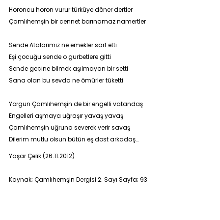
Horoncu horon vurur türküye döner dertler
Çamlıhemşin bir cennet barınamaz namertler
Sende Atalarımız ne emekler sarf etti
Eşi çocuğu sende o gurbetlere gitti
Sende geçine bilmek aşılmayan bir setti
Sana olan bu sevda ne ömürler tüketti
Yorgun Çamlıhemşin de bir engelli vatandaş
Engelleri aşmaya uğraşır yavaş yavaş
Çamlıhemşin uğruna severek verir savaş
Dilerim mutlu olsun bütün eş dost arkadaş…
Yaşar Çelik (26.11.2012)
Kaynak; Çamlıhemşin Dergisi 2. Sayı Sayfa; 93