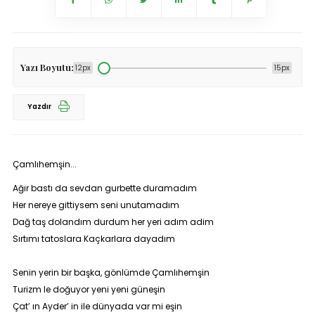
Yazı Boyutu:
12px
15px
Yazdır
Çamlıhemşin...
Ağır bastı da sevdan gurbette duramadım
Her nereye gittiysem seni unutamadım
Dağ taş dolandım durdum her yeri adım adim
Sırtımı tatoslara Kaçkarlara dayadım
Senin yerin bir başka, gönlümde Çamlıhemşin
Turizm le doğuyor yeni yeni güneşin
Çat’ ın Ayder’ in ile dünyada var mi eşin