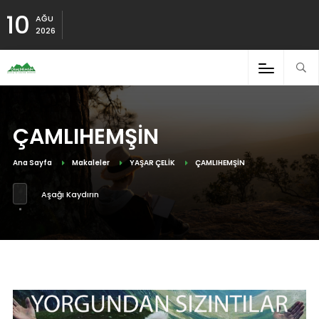
10
AĞU
2026
ÇAMLIHEMŞİN
Ana Sayfa
Makaleler
YAŞAR ÇELİK
ÇAMLIHEMŞİN
Aşağı Kaydırın