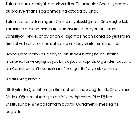
Tulumcuları da büyük destek verdi ve Tulumcular Gecesi yaparak
bu projeye finans sağlanmasına katkıda bulundu.
Tulum çalan adam figürü 2,5 metre yüksekliğinde. Orta yaşlı erkek
karakter olarak belirlenen figürün kıyafetleri de yöre kültürünü
yansıtıyor. Heykel, onaylanan kil aşamasından sonra polyesterden
üretildi ve bronz etkisine sahip metalik boyalarla renklendirildi.
Heykel Çamlıhemşin Belediyesi önündeki bir taş kaide üzerine
monte edildi ve açılışı büyük bir coşkuyla yapıldı. O günden buyana
da Çamlıhemşin’in konuklarını “ hoş geldin” diyerek karşılıyor…
Kadir Genç kimdir...
1959 yılında Çamlıhemşin Sırt mahallesinde doğdu. İlk, Orta ve Lise
Eğitim-Öğretimini Ardeşen’de, Yüksek öğrenimi, Rize Eğitim
Enstitüsünde 1979 da tamamlayarak Öğretmenlik mesleğine
başladı.