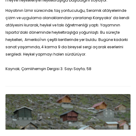
meyve heykelleriyle heykeltıraşlığa başladığını söylüyor.
Hayatının İzmir sürecinde; taş yontuculuğu, Seramik atölyelerinde
çizim ve uygulama olanaklarından yararlanıp Karşıyaka’ da kendi
atölyesini kurarak, heykel ve takı öğretmenliği yaptı. Yaşamının
Isparta’daki döneminde heykeltıraşlığa yoğunlaştı. Bu süreçte
heykelleri, Amerika'nın çeşitli kentlerinde yer buldu. Bugüne kadarki
sanat yaşamında, 4 karma 9 da bireysel sergi açarak eserlerini
sergiledi. Heykel yapmayı halen sürdürüyor.
Kaynak; Çamlıhemşin Dergisi 3. Sayı Sayfa; 58