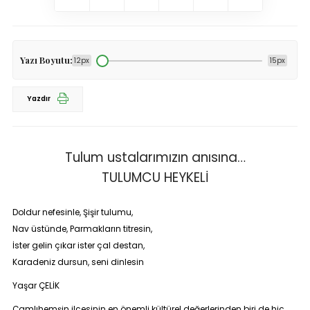
Yazı Boyutu:
12px
15px
Yazdır
Tulum ustalarımızın anısına…
TULUMCU HEYKELİ
Doldur nefesinle, Şişir tulumu,
Nav üstünde, Parmakların titresin,
İster gelin çıkar ister çal destan,
Karadeniz dursun, seni dinlesin
Yaşar ÇELİK
Çamlıhemşin ilçesinin en önemli kültürel değerlerinden biri de hiç