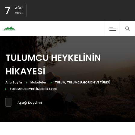
7
AĞU
2026
TULUMCU HEYKELİNİN
HİKAYESİ
Ana Sayfa
Makaleler
TULUM, TULUMCU,HORON VE TÜRKÜ
TULUMCU HEYKELİNİN HİKAYESİ
Aşağı Kaydırın