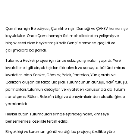
Çamlıhemşin Belediyesi, Çamlıhemşin Derneği ve ÇAHEV hemen işe
koyuldular. Önce Çamlıhemşin Sırt mahallesinden yetişmiş ve
birçok eseri olan heykeltıraş Kadir Genç’le temasa geçildi ve
çalışmalara başlandı.
Tulumcu Heykeli projesi için önce eskiz çalışmaları yapıldı. Yerel
kıyafetlerle ilgili birçok kişiden fikir alındı ve sonuçta; kültürel miras
kıyafetleri olan Kasket, Gömlek, Yelek, Pantolon, Yün çorabı ve
Çarıktan oluşan bir tarza ulaşıldı. Tulumcunun duruşu, nav'ı tutuşu,
parmakları, tulumun detayları ve kıyafetleri konusunda da Tulum
sanatçımız Bülent Bekar'ın bilgi ve deneyimlerinden olabildiğince
yararlanıldı.
Heykel bütün Tulumcuları simgeleştireceğinden, kimseye
benzememesi özellikle tercih edildi.
Birçok kişi ve kurumun gönül verdiği bu projeye, özellikle yöre