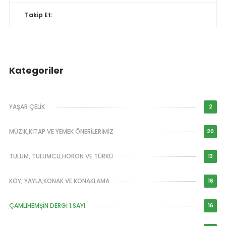
Takip Et:
Kategoriler
YAŞAR ÇELİK
2
MÜZİK,KİTAP VE YEMEK ÖNERİLERİMİZ
20
TULUM, TULUMCU,HORON VE TÜRKÜ
13
KÖY, YAYLA,KONAK VE KONAKLAMA
16
ÇAMLIHEMŞİN DERGİ 1.SAYI
16