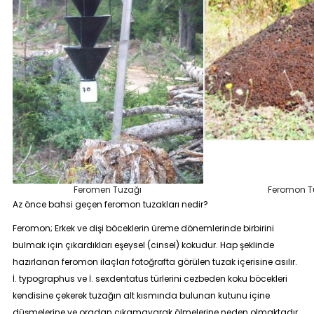
Feromen Tuzağı
Feromon T
Az önce bahsi geçen feromon tuzakları nedir?
Feromon; Erkek ve dişi böceklerin üreme dönemlerinde birbirini
bulmak için çıkardıkları eşeysel (cinsel) kokudur. Hap şeklinde
hazırlanan feromon ilaçları fotoğrafta görülen tuzak içerisine asılır.
İ. typographus ve İ. sexdentatus türlerini cezbeden koku böcekleri
kendisine çekerek tuzağın alt kısmında bulunan kutunu içine
düşmelerine ve oradan çıkamayarak ölmelerine neden olmaktadır.