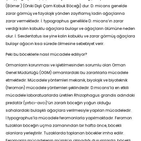
(Börner.) (Oniki Dişli Çam Kabuk Böceği) dur. D. micans genelde
zarar görmüş ve fizyolojik yönden zayıflamış ladin ağaçlarına
zarar vermektedir. İ. typographus genellikle D. micans’ın zarar
verdiği kalın kabuklu ağaçlara bulaşır ve ağaçların ölümüne neden
olur. İ. Sexdentatus ise yine kalın kabuklu ve zarar görmüş ağaçlara
bulaşır ağacın kısa sürede ölmesine sebebiyet verir.
Peki bu böceklerle nasıl mücadele ediliyor?
Ormanların korunması ve işletilmesinden sorumlu olan Orman
Genel Müdürlüğü (OGM) ormanlardaki bu zararlılarla mücadele
etmektedir. Mücadele yöntemleri mekanik, biyolojik ve biyoteknik
(feromon) mücadele yöntemleri şeklindedir. D.micans’la en etkili
mücadele laboratuarlarda üretilen
Rhizophagus grandis
adındaki
predatör (yırtıcı-avcı)’ün zararlı böceğin yoğun olduğu
sahalardaki bulaşıklı ağaçlara verilmesiyle yapılan mücadeledir.
İ.typographus’la mücadele feromonlarla yapılmaktadır. Feromon
tuzakları böceğin uçma zamanından bir hafta önce, böcekli
alanlara yerleştirilir. Tuzaklarda toplanan böcekler imha edilir.
Feromonla mücadelenin mümkün olmadığı durumlarda, böcekli