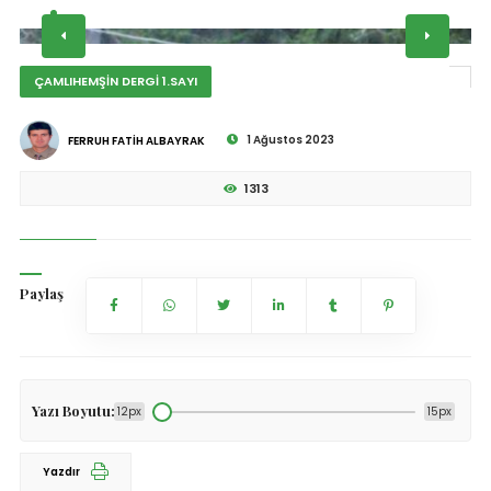
ÇAMLIHEMŞİN DERGİ 1.SAYI
1 Ağustos 2023
FERRUH FATİH ALBAYRAK
1313
Paylaş
Yazı Boyutu:
12px
15px
Yazdır