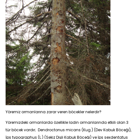
Yöremiz ormanlarına zarar veren böcekler nelerdir?
Yöremizdeki ormanlarda özellikle ladin ormanlarında etkili olan 3
tür böcek vardır; Dendroctonus micans (Kug.) (Dev Kabuk Böceği),
İps typographus (L.) (Sekiz Dişli Kabuk Böceği) ve İps sexdentatus