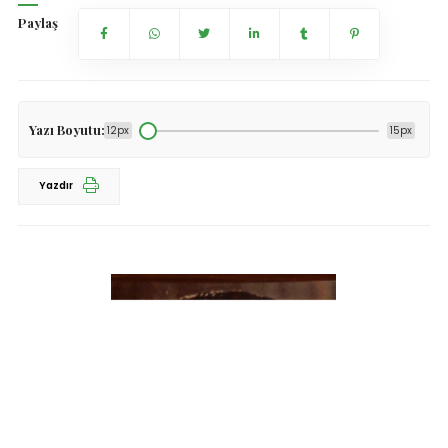
Paylaş
Yazı Boyutu:
12px
15px
Yazdır