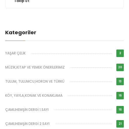
Takip Et:
Kategoriler
YAŞAR ÇELİK
2
MÜZİK,KİTAP VE YEMEK ÖNERİLERİMİZ
20
TULUM, TULUMCU,HORON VE TÜRKÜ
13
KÖY, YAYLA,KONAK VE KONAKLAMA
16
ÇAMLIHEMŞİN DERGİ 1.SAYI
16
ÇAMLIHEMŞİN DERGİ 2.SAYI
21