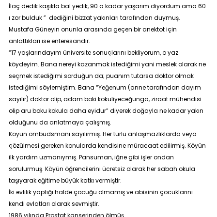
İlaç dedik kaşıkla bal yedik, 90 a kadar yaşarım diyordum ama 60
ı zor bulduk
” dediğini bizzat yakınları tarafından duymuş.
Mustafa Güneyin onunla arasında geçen bir anektot için
anlattıkları ise enteresandır.
“
17 yaşlarındayım üniversite sonuçlarını bekliyorum, o yaz
köydeyim. Bana nereyi kazanmak istediğimi yani meslek olarak ne
seçmek istediğimi sorduğun da; puanım tutarsa doktor olmak
istediğimi söylemiştim. Bana “Yeğenum (anne tarafından dayım
sayılır) doktor olip, adam boki kokuliyeceğunga, ziraat mühendisi
olip aru boku kokula daha eyidur
” diyerek doğayla ne kadar yakın
olduğunu da anlatmaya çalışmış.
Köyün ombudsmanı sayılırmış. Her türlü anlaşmazlıklarda veya
çözülmesi gereken konularda kendisine müracaat edilirmiş. Köyün
ilk yardım uzmanıymış. Pansuman, iğne gibi işler ondan
sorulurmuş. Köyün öğrencilerini ücretsiz olarak her sabah okula
taşıyarak eğitime büyük katkı vermiştir.
İki evlilik yaptığı halde çocuğu olmamış ve abisinin çocuklarını
kendi evlatları olarak sevmiştir.
1986 yılında Prostat kanserinden ölmüş.