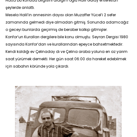
Hatta bu konuda bilgisini aldığım oğlu Halil Gülay enteresan
şeylerde anlattı.
Mesela Halil’in annesinin dayısı olan Muzaffer Yücel’i 2 sefer
zamanında gelmedi diye almadan gitmiş. Sonunda adamcağız
o geceyi bunlarda geçirmiş de beraber kalkıp gitmişler.
Konfor’un Kuralları dergilere bile konu olmuştu. Seyran Dergisi 1980
sayısında Konfor’dan ve kurallarından epeyce bahsetmektedir.
Kendi kaldığı ev Çelinaday dı ve Çelina araba yoluna en az yarım
saat yürümek demekti. Her gün saat 06:00 da hareket edebilmek
için sabahın köründe yola çıkardı.