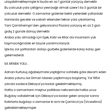
ulaşabilmekteymişler ki buda en az 1 günlük yürüyüş demektir.
Bu yolculuk yola çıktığınız yere bağlı olmak üzere 1 ila 3 günlük bir
yolculuk demektir. O zamanlar gidenler belirli yerlerdeki yollardaki
Hanlarda geceler ve sabah erkenden tekrar yola çıkarlarmış.
Yani Çamlıhemşin’den geliyorsanız Pazara yürüyüş en az 2 gün
gidiş 2 günde dönüş demektir.
Araba yolu olmadığı için Eşek, Katır ve Atlar da insanların yük
taşımacılığındaki en büyük yardımcılarıydı.
İşte bu zor şartlardan dolayı gurbete gidenlerde kolay kolay geri
gelemezlerdi.
İLK ARABA YOLU…
Adnan Kurtuluş ağabeyimizle yaptığımız sohbete göre devam eden
Araba yolunu ise Orman İdaresi yaptırmaya başlamış. Yol 1954
yılında sadece Dikkaya’ya kadar gelebilmekteymiş.
Hatta o zamanların meşhur politikası neticesinde halka ucuz
Buğday satabilmek için Dikkaya’ya kadar gelen araçlar sonra
Katırlarla buğdayı o zamanlar ki ismi ile Çamlıca’ya (Vicealtına)
getirebilmekteymişler.