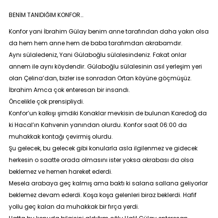
BENİM TANIDIĞIM KONFOR…
Konfor yani İbrahim Gülay benim anne tarafından daha yakın olsa
da hem hem anne hem de baba tarafımdan akrabamdır.
Aynı sülaledeniz, Yani Gülaboğlu sülalesindeniz. Fakat onlar
annem ile aynı köydendir. Gülaboğlu sülalesinin asıl yerleşim yeri
olan Çelina’dan, bizler ise sonradan Ortan köyüne göçmüşüz.
İbrahim Amca çok enteresan bir insandı.
Öncelikle çok prensipliydi.
Konfor’un kalkışı şimdiki Konaklar mevkisin de bulunan Karedoğ da
ki Hacal’ın Kahvenin yanından olurdu. Konfor saat 06:00 da
muhakkak kontağı çevirmiş olurdu.
Şu gelecek, bu gelecek gibi konularla asla ilgilenmez ve gidecek
herkesin o saatte orada olmasını ister yoksa akrabası da olsa
beklemez ve hemen hareket ederdi.
Mesela arabaya geç kalmış ama baktı ki salana sallana geliyorlar
beklemez devam ederdi. Koşa koşa gelenleri biraz beklerdi. Hafif
yollu geç kalan da muhakkak bir fırça yerdi.