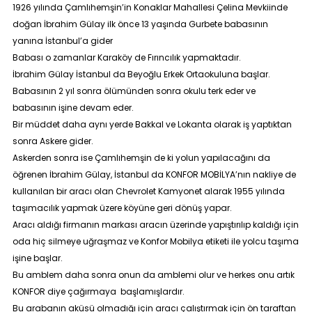
1926 yılında Çamlıhemşin’in Konaklar Mahallesi Çelina Mevkiinde
doğan İbrahim Gülay ilk önce 13 yaşında Gurbete babasının
yanına İstanbul’a gider
Babası o zamanlar Karaköy de Fırıncılık yapmaktadır.
İbrahim Gülay İstanbul da Beyoğlu Erkek Ortaokuluna başlar.
Babasının 2 yıl sonra ölümünden sonra okulu terk eder ve
babasının işine devam eder.
Bir müddet daha aynı yerde Bakkal ve Lokanta olarak iş yaptıktan
sonra Askere gider.
Askerden sonra ise Çamlıhemşin de ki yolun yapılacağını da
öğrenen İbrahim Gülay, İstanbul da KONFOR MOBİLYA’nın nakliye de
kullanılan bir aracı olan Chevrolet Kamyonet alarak 1955 yılında
taşımacılık yapmak üzere köyüne geri dönüş yapar.
Aracı aldığı firmanın markası aracın üzerinde yapıştırılıp kaldığı için
oda hiç silmeye uğraşmaz ve Konfor Mobilya etiketi ile yolcu taşıma
işine başlar.
Bu amblem daha sonra onun da amblemi olur ve herkes onu artık
KONFOR diye çağırmaya başlamışlardır.
Bu arabanın aküsü olmadığı için aracı çalıştırmak için ön taraftan