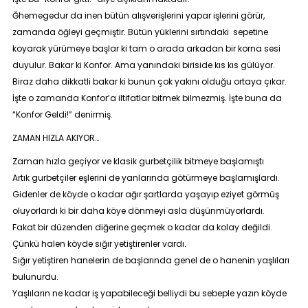
Ğhemegedur da inen bütün alışverişlerini yapar işlerini görür,
zamanda öğleyi geçmiştir. Bütün yüklerini sırtındaki sepetine
koyarak yürümeye başlar ki tam o arada arkadan bir korna sesi
duyulur. Bakar ki Konfor. Ama yanındaki biriside kıs kıs gülüyor.
Biraz daha dikkatli bakar ki bunun çok yakını olduğu ortaya çıkar.
İşte o zamanda Konfor’a iltifatlar bitmek bilmezmiş. İşte buna da
“
Konfor Geldi!
” denirmiş.
ZAMAN HIZLA AKIYOR…
Zaman hızla geçiyor ve klasik gurbetçilik bitmeye başlamıştı
Artık gurbetçiler eşlerini de yanlarında götürmeye başlamışlardı.
Gidenler de köyde o kadar ağır şartlarda yaşayıp eziyet görmüş
oluyorlardı ki bir daha köye dönmeyi asla düşünmüyorlardı.
Fakat bir düzenden diğerine geçmek o kadar da kolay değildi.
Çünkü halen köyde sığır yetiştirenler vardı.
Sığır yetiştiren hanelerin de başlarında genel de o hanenin yaşlıları
bulunurdu.
Yaşlıların ne kadar iş yapabileceği belliydi bu sebeple yazın köyde