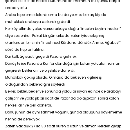
şikayet etseler de herkes durumundan memnun du, çünkü başka
araba yoktu.
Araba tepeleme dolardı ama bu da yetmez birkaç kişi de
muhakkak arabaya asılarak giderdi.
Her köy altında yolcu varsa arkaya doğru “
İncelen beyim incelen
”
diye seslenirdi. Fakat bir gün arkada zaten iyice sıkışmış
olanlardan birisinin “
İncel incel Kürdana döndük Ahmet Ağabey!
”
sözü de hep anlatılırdı.
Dur kalk üç saati geçerdi Pazara gelmek.
Dönüş te ise Pazarda Konfor döndüğü için kalan yolcuları zaman
geçirerek bekler alır ve o şekilde dönerdi.
Muhakkak çok işi olurdu. Olmasa da bekleyen kişilere işi
olduğundan beklendiğini söylerdi.
Bekler, bekler, bekler ve sonunda yolcular isyan edince de arabayı
çalıştırır ve yaklaşık bir saat de Pazar da dolaştıktan sonra kalan
herkesi alır ve geri dönerdi.
Dönüşünün de aynı zahmet yoğunluğunda olduğunu söylememe
her halde gerek yok.
Zaten yaklaşık 27 ila 30 saat süren o uzun ve armoniklerden geçip