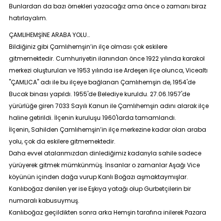
Bunlardan da bazı örnekleri yazacağız ama önce o zamanı biraz
hatırlayalım.
ÇAMLIHEMŞİNE ARABA YOLU…
Bildiğiniz gibi Çamlıhemşin’in ilçe olması çok eskilere
gitmemektedir. Cumhuriyetin ilanından önce 1922 yılında karakol
merkezi oluşturulan ve 1953 yılında ise Ardeşen ilçe olunca, Vicealtı
"ÇAMLICA" adı ile bu ilçeye bağlanan Çamlıhemşin de, 1954'de
Bucak binası yapıldı. 1955'de Belediye kuruldu. 27.06.1957'de
yürürlüğe giren 7033 Sayılı Kanun ile Çamlıhemşin adını alarak ilçe
haline getirildi. İlçenin kuruluşu 1960'larda tamamlandı.
İlçenin, Sahilden Çamlıhemşin’in ilçe merkezine kadar olan araba
yolu, çok da eskilere gitmemektedir.
Daha evvel atalarımızdan dinlediğimiz kadarıyla sahile sadece
yürüyerek gitmek mümkünmüş. İnsanlar o zamanlar Aşağı Vice
köyünün içinden dağa vurup Kanlı Boğazı aşmaktaymışlar.
Kanlıboğaz denilen yer ise Eşkıya yatağı olup Gurbetçilerin bir
numaralı kabusuymuş.
Kanlıboğaz geçildikten sonra arka Hemşin tarafına inilerek Pazara