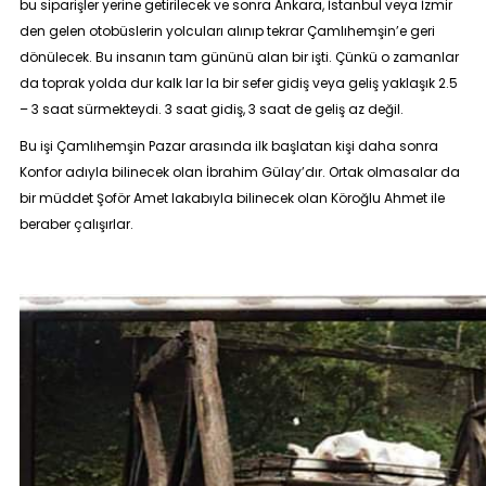
bu siparişler yerine getirilecek ve sonra Ankara, İstanbul veya İzmir
den gelen otobüslerin yolcuları alınıp tekrar Çamlıhemşin’e geri
dönülecek. Bu insanın tam gününü alan bir işti. Çünkü o zamanlar
da toprak yolda dur kalk lar la bir sefer gidiş veya geliş yaklaşık 2.5
– 3 saat sürmekteydi. 3 saat gidiş, 3 saat de geliş az değil.
Bu işi Çamlıhemşin Pazar arasında ilk başlatan kişi daha sonra
Konfor adıyla bilinecek olan İbrahim Gülay’dır. Ortak olmasalar da
bir müddet Şoför Amet lakabıyla bilinecek olan Köroğlu Ahmet ile
beraber çalışırlar.