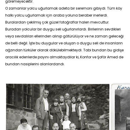
göremeyecektir.
O zamanlar yolcu uğurlamak adeta bir seremoni gibiydi. Tüm köy
halkı yolcu uğurlamak için araba yoluna beraber inerlerdi.
Buralardan çekilmiş çok güzel fotoğraflar halen mevcuttur.
Buradan yolcular bir duygu seli uğurlanırlardı. Birilerinin sevdikleri
veya sevdalıları ellerinden alınıp götürülüyor ve ne zaman geleceği
de belli değil. İşte bu duygular ve oluşan o duygu seli de insanların
ağzından türküler olarak dökülebilmekteydi. Tabi bundan bu gidişe
aracılık edenlerde payını almaktaydılar ki, Konfor ve Şoför Amed de
bundan nasiplerini alanlardandı.