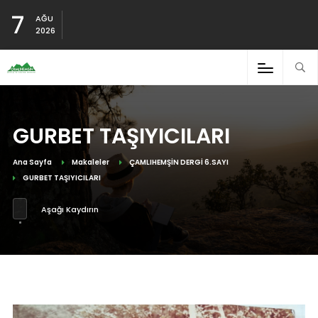
7
AĞU
2026
GURBET TAŞIYICILARI
Ana Sayfa
Makaleler
ÇAMLIHEMŞİN DERGİ 6.SAYI
GURBET TAŞIYICILARI
Aşağı Kaydırın