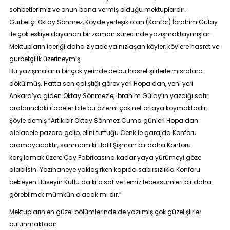
sohbetlerimiz ve onun bana vermiş olduğu mektuplardır.
Gurbetçi Oktay Sönmez, Köyde yerleşik olan (Konfor) İbrahim Gülay
ile çok eskiye dayanan bir zaman sürecinde yazışmaktaymışlar.
Mektupların içeriği daha ziyade yalnızlaşan köyler, köylere hasret ve
gurbetçilik üzerineymiş.
Bu yazışmaların bir çok yerinde de bu hasret şiirlerle mısralara
dökülmüş. Hatta son çalıştığı görev yeri Hopa dan, yeni yeri
Ankara’ya giden Oktay Sönmez’e, İbrahim Gülay’ın yazdığı satır
aralarındaki ifadeler bile bu özlemi çok net ortaya koymaktadır.
Şöyle demiş “
Artık bir Oktay Sönmez Cuma günleri Hopa dan
alelacele pazara gelip, elini tuttuğu Cenk le garajda Konforu
aramayacaktır, sanmam ki Halil Şişman bir daha Konforu
karşılamak üzere Çay Fabrikasına kadar yaya yürümeyi göze
alabilsin. Yazıhaneye yaklaşırken kapıda sabırsızlıkla Konforu
bekleyen Hüseyin Kutlu da ki o saf ve temiz tebessümleri bir daha
görebilmek mümkün olacak mı dır
.”
Mektupların en güzel bölümlerinde de yazılmış çok güzel şiirler
bulunmaktadır.