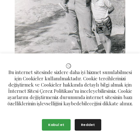
Bu internet sitesinde sizlere daha iyi hizmet sunulabilmesi
için Cookieler kullanılmaktadır. Cookie tercihlerinizi
değiştirmek ve Cookieler hakkında detaylı bilgi almak için
İnternet Sitesi Çerez Politikası’nı inceleyebilirsiniz. Cookie
ayarlarını değiştirmeniz durumunda internet sitesinin bazı
özelliklerinin işlevselliğini kaybedebileceğini dikkate alınız.
Oktay Sönmez Nüfus cüzdanına göre 12 12 1946 kendine göre 16 04
1946 yılında Çamlıhemşin o zamanlar ki adıyla Makrevis olan
Konaklar Mahallesinde dünyaya geldi.
Kabul et
Reddet
İlk okulu Çamlıhemşin İlk okulunda tamamlayıp ortaokul ve Liseyi
Van da bitirdi.