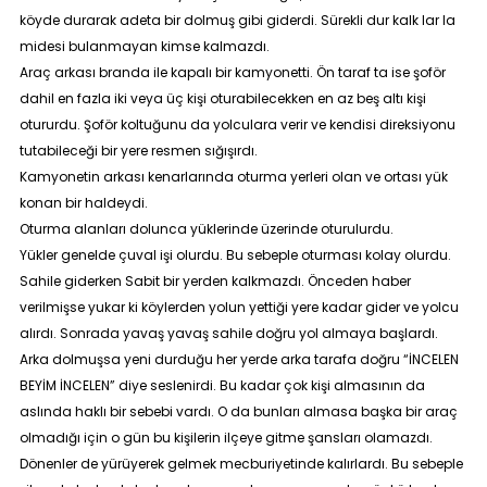
köyde durarak adeta bir dolmuş gibi giderdi. Sürekli dur kalk lar la
midesi bulanmayan kimse kalmazdı.
Araç arkası branda ile kapalı bir kamyonetti. Ön taraf ta ise şoför
dahil en fazla iki veya üç kişi oturabilecekken en az beş altı kişi
otururdu. Şoför koltuğunu da yolculara verir ve kendisi direksiyonu
tutabileceği bir yere resmen sığışırdı.
Kamyonetin arkası kenarlarında oturma yerleri olan ve ortası yük
konan bir haldeydi.
Oturma alanları dolunca yüklerinde üzerinde oturulurdu.
Yükler genelde çuval işi olurdu. Bu sebeple oturması kolay olurdu.
Sahile giderken Sabit bir yerden kalkmazdı. Önceden haber
verilmişse yukar ki köylerden yolun yettiği yere kadar gider ve yolcu
alırdı. Sonrada yavaş yavaş sahile doğru yol almaya başlardı.
Arka dolmuşsa yeni durduğu her yerde arka tarafa doğru “İNCELEN
BEYİM İNCELEN” diye seslenirdi. Bu kadar çok kişi almasının da
aslında haklı bir sebebi vardı. O da bunları almasa başka bir araç
olmadığı için o gün bu kişilerin ilçeye gitme şansları olamazdı.
Dönenler de yürüyerek gelmek mecburiyetinde kalırlardı. Bu sebeple