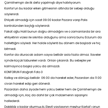
Çamlıhemşin de ilk defa yapılmıştı diye hatırlıyorum.
Konfor’un bu kadar erken gitmesinin altında bir sebep olduğu
söylenirdi.
Ehliyeti olmadığı için saat 09:00 kadar Pazara varıp Polis
kontrolünden kaçtığı söylenirdi.
Fakat oğlu Halil bunun doğru olmadığını ve o zamanlarda bir ara
ehliyetinin vizesi ile sıkıntısı olduğunu ama sonra bunu Erzurum da
hallettiğini söyledi. Her halde söylenti bu dönem de başladı ve hiç
bitmedi.
Konfor da oturacak adam sayısı bellidir asla fazla olmaz. İlaveler
içinde küçük tabureleri vardı. Onları çıkarırdı. Bu sebeple yer
kalmayınca başka yolcu da almazdı.
KONFORUN Fotoğrafı Foto 3
Kalkışı ve dönüşü bellidir. 06:00 da hareket eder, Pazardan da 11:00
civarı hareket edip geri dönerdi.
Pazardan daha ziyade hem yolcu bekler hem de Çamlıhemşin de
olmadığı için, ilaç da dahil bir çok malzemenin siparişini
hallederdi.
Dakikliği o kadar oturmuş ki, Elevit yaylasının meşhur Kartal’ı onun