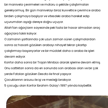
bir manivela çevirmeleri ve motoru o şekilde çalıştırmaları
gerekiyormuş. Bir gün manivelayı biraz kuvvetlice çevirince araba
birden çalışmaya başlıyor ve vitesdeki araba hareket edip
uçurumdan aşağı dereye doğru uçuyor.
Allah’tan ağaçların sayesinde pek fazla bir hasar almadan araç
ağaçlara takılı kalıyor.
O zamanın şartlarında çok uzun zaman süren çalışmalardan
sonra az hasarlı gözüken arabayı nihayet tekrar çıkartıp
çalıştırmayı başarıyorlar ve bir müddet daha o araba ile işleri
devam ediyor.
Konfor daha sonra bir Trojan Minibüs alarak işlerine devam etmiş.
Onu sattıktan sonra da en sonunda son arabası olan ve bir çok
yerde Fotoları gözüken Desoto ile final yapıyor.
Çocuklarının arzusu ile işi ve mesleği bırakıyor.
5 çocuğu olan Konfor İbrahim Gülay’ı 1997 yılında kaybettik.