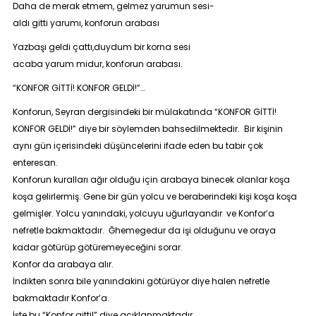
Daha de merak etmem, gelmez yarumun sesi-
aldı gitti yarumı, konforun arabası
Yazbaşı geldi çattı,duydum bir korna sesi
acaba yarum midur, konforun arabası.
“KONFOR GİTTİ! KONFOR GELDİ!”…
Konforun, Seyran dergisindeki bir mülakatında “KONFOR GİTTİ!
KONFOR GELDİ!” diye bir söylemden bahsedilmektedir. Bir kişinin
aynı gün içerisindeki düşüncelerini ifade eden bu tabir çok
enteresan.
Konforun kuralları ağır olduğu için arabaya binecek olanlar koşa
koşa gelirlermiş. Gene bir gün yolcu ve beraberindeki kişi koşa koşa
gelmişler. Yolcu yanındaki, yolcuyu uğurlayandır ve Konfor’a
nefretle bakmaktadır. Ğhemegedur da işi olduğunu ve oraya
kadar götürüp götüremeyeceğini sorar.
Konfor da arabaya alır.
İndikten sonra bile yanındakini götürüyor diye halen nefretle
bakmaktadır Konfor’a.
İşte bu “
Konfor gitti!”
diye açıklanmaktadır.