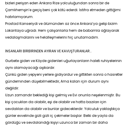
bizleri perişan eden Ankara Rize yolculuğundan sonra bir de
Çamlıhemşin’e geçiş beni çok kötü ederdi. İstifra etmeden gittiğimi
hatırlamıyorum.
Prostad Kanseriydi ve ölümünden az önce Ankara’ya gelip bizim
Lokantaya uğradı. Hem çalışanlarla hem de babamla ağlayarak
vedalaşmalarını ve helalleşmelerini hiç unutamadım.
İNSANLARI BİRBİRİNDEN AYIRAN VE KAVUŞTURANLAR…
Gurbete giden ve Köyde gidenleri uğurlayanların haleti ruhiyelerinin
aynı olamayacağı aşikardır.
Çünkü giden yepyeni yerlere gidiyordur ve gittikten sonra o hasretler
gündeminden düşebilmektedir, Ama kalan için durum aynı
değildir.
Uzun zamandır beklediği kişi gelmiş ve Evi onunla neşelenmiştir. Bu
kişi çocukları da olabilir, eşi de olabilir ve hatta bazıları için
sevdalıları da olabilir ve bunlar gideceklerdir. Yolculuk yaklaştıkça
günler evvelinde gizli gizli iç çekmeler başlar. Belki de yayla da
gördüğü ve sevdalandığı kişiyi uzunca bir zaman bir daha