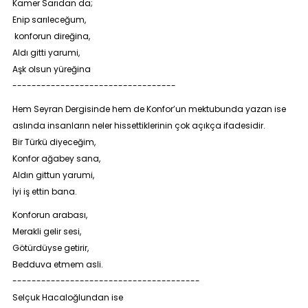
Kamer Sarıdan da;
Enip sarıleceğum,
konforun direğina,
Aldı gitti yarumi,
Aşk olsun yüreğina
----------------------------------
Hem Seyran Dergisinde hem de Konfor’un mektubunda yazan ise
aslında insanların neler hissettiklerinin çok açıkça ifadesidir.
Bir Türkü diyeceğim,
Konfor ağabey sana,
Aldın gittun yarumi,
İyi iş ettin bana.
Konforun arabası,
Merakli gelir sesi,
Götürdüyse getirir,
Bedduva etmem asli.
---------------------------------------
Selçuk Hacaloğlundan ise