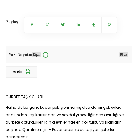
Paylaş
Yazı Boyutu:
12px
15px
Yazdır
GURBET TAŞIYICILARI
Herhalde bu güne kadar pek işlenmemiş olsa da bir çok evladı
anasından , eşi karısından ve sevdalıyı sevdiğinden ayırdığı ve
gurbete götürdükleri için aleyhlerinde en çok türkü yazılanların
başında Çamlıhemşin – Pazar arası yolcu taşıyan şoförler
gelmektedir.