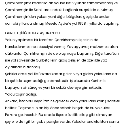
Çamlıhemşin’e kadar kalan yol ise 1956 yılında tamamlanmış ve
Çamlıhemşin ile Sahil arasındaki bağlantı bu şekilde kurulmuş.
Çamlıhemşin’den yukarı yani diğer bölgelere geçiş de ondan
sonraki yıllarda olmuş. Mesela Ayder’e yol 1958 li yıllarda yapılmış.
GURBETÇİLİĞİ KOLAYLAŞTIRAN YOL…
Yolun yapılması bir taraftan Çamlıhemşin ilçesinin de
hareketlenmesine sebebiyet vermiş. Yavaş yavaş malzeme satan
dükkanlar Çamlıhemşin de de oluşmaya başlamış. Diğer taraftan
ise yol sayesinde Gurbetçilerin gidiş gelişleri de özellikle yaz
aylarında hızlanmış.
Şehirler arası yol ile Pazara kadar gelen veya giden yolcuların da
bir şekilde taşımacılığı gerekmektedir. İşte burada Konfor ile
başlayan bir süreç ve yeni bir sektör devreye girmektedir.
Yolcu taşımacılığı.
Ankara, İstanbul veya İzmir’e gidecek olan yolcuların kalkış saatleri
bellidir. Taşımacı olan kişi önce sabah bir şekilde bu yolcuları
Pazara getirecektir. Bu arada ilçede özellikle ilaç gibi olmayan
şeylerle de ilgili bir çok siparişler vardır. Yolcular bırakıldıktan sonra