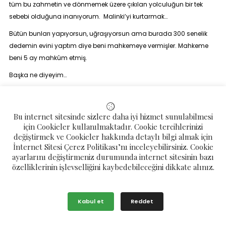
tüm bu zahmetin ve dönmemek üzere çıkılan yolculuğun bir tek
sebebi olduğuna inanıyorum. Malinki’yi kurtarmak…
Bütün bunları yapıyorsun, uğraşıyorsun ama burada 300 senelik
dedemin evini yaptım diye beni mahkemeye vermişler. Mahkeme
beni 5 ay mahkûm etmiş.
Başka ne diyeyim…
Kaynak; Çamlıhemşin Dergisi 6. Sayı Sayfa; 33
Bu internet sitesinde sizlere daha iyi hizmet sunulabilmesi
için Cookieler kullanılmaktadır. Cookie tercihlerinizi
değiştirmek ve Cookieler hakkında detaylı bilgi almak için
İnternet Sitesi Çerez Politikası’nı inceleyebilirsiniz. Cookie
ayarlarını değiştirmeniz durumunda internet sitesinin bazı
özelliklerinin işlevselliğini kaybedebileceğini dikkate alınız.
Kabul et
Reddet