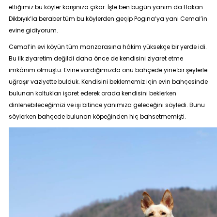
ettiğimiz bu köyler karşınıza çıkar. İşte ben bugün yanım da Hakan
Dikbıyık’la beraber tüm bu köylerden geçip
Pogina’
ya yani Cemal’in
evine gidiyorum.
Cemal’in evi köyün tüm manzarasına hâkim yüksekçe bir yerde idi.
Bu ilk ziyaretim değildi daha önce de kendisini ziyaret etme
imkânım olmuştu. Evine vardığımızda onu bahçede yine bir şeylerle
uğraşır vaziyette bulduk. Kendisini beklememiz için evin bahçesinde
bulunan koltukları işaret ederek orada kendisini beklerken
dinlenebileceğimizi ve işi bitince yanımıza geleceğini söyledi. Bunu
söylerken bahçede bulunan köpeğinden hiç bahsetmemişti.