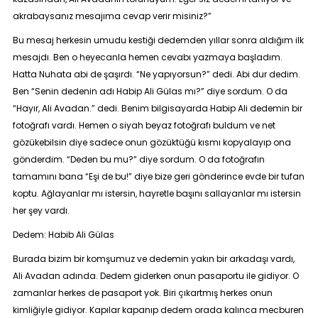
akrabaysanız mesajıma cevap verir misiniz?”
Bu mesaj herkesin umudu kestiği dedemden yıllar sonra aldığım ilk
mesajdı. Ben o heyecanla hemen cevabı yazmaya başladım.
Hatta Nuhata abi de şaşırdı. “
Ne yapıyorsun
?” dedi. Abi dur dedim.
Ben “
Senin dedenin adı Habip Ali Gülas mı?
” diye sordum. O da
“
Hayır, Ali Avadan
.” dedi. Benim bilgisayarda Habip Ali dedemin bir
fotoğrafı vardı. Hemen o siyah beyaz fotoğrafı buldum ve net
gözükebilsin diye sadece onun gözüktüğü kısmı kopyalayıp ona
gönderdim. “
Deden bu mu?”
diye sordum. O da fotoğrafın
tamamını bana “
Eşi de bu!”
diye bize geri gönderince evde bir tufan
koptu. Ağlayanlar mı istersin, hayretle başını sallayanlar mı istersin
her şey vardı.
Dedem: Habib Ali Gülas
Burada bizim bir komşumuz ve dedemin yakın bir arkadaşı vardı,
Ali Avadan adında. Dedem giderken onun pasaportu ile gidiyor. O
zamanlar herkes de pasaport yok. Biri çıkartmış herkes onun
kimliğiyle gidiyor. Kapılar kapanıp dedem orada kalınca mecburen