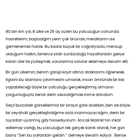
80 bin km yol, 8 ülke ve 29 ay süren bu yolculuğun sonunda
hasretlerim, başladığım yerin çok önünde, meraklarım ise
gemlenemez halde. Bu kadar büyük bir coğrafyada, mensup
olduğum halkın, binlerce yıldır sürdürdüğü hayatlardan geriye
kalan izler ile yüzleşmek, sorularıma sorular eklemeye devam etti.
Bir gün ülkemin, benim görüp kayıt altına aldıklarımı öğrenerek,
ilgisini bu alanlara çevirmesini umarak, insan ömründe bir kez
yapabileceği böyle bir yolculuğu gerçekleştirmiş olmanın
yorgunluğuyla, kendi derin sessizliğimde inime döndüm.
Seçil buradaki görsellerimizi bir sıraya göre dizerken, ben de böyle
bir seyahati gerçekleştirdiğime asla inanmayacağım, derin bir
rüyadan uyanmış gibi hissediyorum. Ancak Malinki’nin inkâr
edilemez varlığı, bu yolculuğun tek gerçek kanıtı olarak, her gün
bana “
Sen bu yollardan geldin.”
demeye devam ediyor. Bense