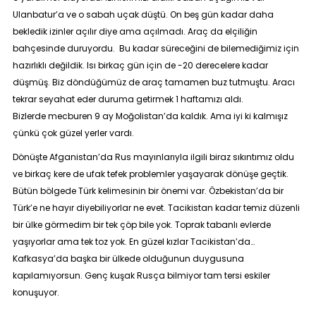
Ulanbatur’a ve o sabah uçak düştü. On beş gün kadar daha
bekledik izinler açılır diye ama açılmadı. Araç da elçiliğin
bahçesinde duruyordu. Bu kadar süreceğini de bilemediğimiz için
hazırlıklı değildik. Isı birkaç gün için de -20 derecelere kadar
düşmüş. Biz döndüğümüz de araç tamamen buz tutmuştu. Aracı
tekrar seyahat eder duruma getirmek 1 haftamızı aldı.
Bizlerde mecburen 9 ay Moğolistan’da kaldık. Ama iyi ki kalmışız
çünkü çok güzel yerler vardı.
Dönüşte Afganistan’da Rus mayınlarıyla ilgili biraz sıkıntımız oldu
ve birkaç kere de ufak tefek problemler yaşayarak dönüşe geçtik.
Bütün bölgede Türk kelimesinin bir önemi var. Özbekistan’da bir
Türk’e ne hayır diyebiliyorlar ne evet. Tacikistan kadar temiz düzenli
bir ülke görmedim bir tek çöp bile yok. Toprak tabanlı evlerde
yaşıyorlar ama tek toz yok. En güzel kızlar Tacikistan’da…
Kafkasya’da başka bir ülkede olduğunun duygusuna
kapılamıyorsun. Genç kuşak Rusça bilmiyor tam tersi eskiler
konuşuyor.