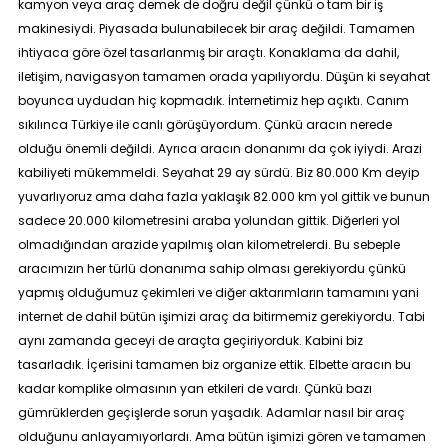
kamyon veya araç demek de doğru değil çünkü o tam bir iş
makinesiydi. Piyasada bulunabilecek bir araç değildi. Tamamen
ihtiyaca göre özel tasarlanmış bir araçtı. Konaklama da dahil,
iletişim, navigasyon tamamen orada yapılıyordu. Düşün ki seyahat
boyunca uydudan hiç kopmadık. İnternetimiz hep açıktı. Canım
sıkılınca Türkiye ile canlı görüşüyordum. Çünkü aracın nerede
olduğu önemli değildi. Ayrıca aracın donanımı da çok iyiydi. Arazi
kabiliyeti mükemmeldi. Seyahat 29 ay sürdü. Biz 80.000 Km deyip
yuvarlıyoruz ama daha fazla yaklaşık 82.000 km yol gittik ve bunun
sadece 20.000 kilometresini araba yolundan gittik. Diğerleri yol
olmadığından arazide yapılmış olan kilometrelerdi. Bu sebeple
aracımızın her türlü donanıma sahip olması gerekiyordu çünkü
yapmış olduğumuz çekimleri ve diğer aktarımların tamamını yani
internet de dahil bütün işimizi araç da bitirmemiz gerekiyordu. Tabi
aynı zamanda geceyi de araçta geçiriyorduk. Kabini biz
tasarladık. İçerisini tamamen biz organize ettik. Elbette aracın bu
kadar komplike olmasının yan etkileri de vardı. Çünkü bazı
gümrüklerden geçişlerde sorun yaşadık. Adamlar nasıl bir araç
olduğunu anlayamıyorlardı. Ama bütün işimizi gören ve tamamen