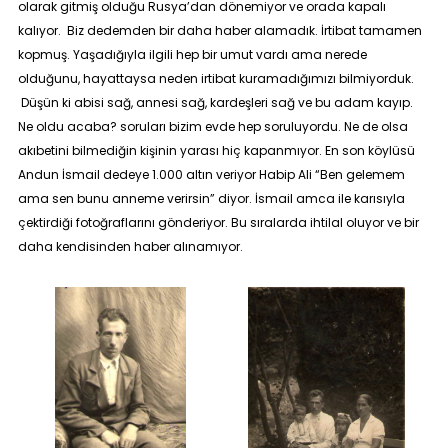
olarak gitmiş olduğu Rusya’dan dönemiyor ve orada kapalı
kalıyor. Biz dedemden bir daha haber alamadık. İrtibat tamamen
kopmuş. Yaşadığıyla ilgili hep bir umut vardı ama nerede
olduğunu, hayattaysa neden irtibat kuramadığımızı bilmiyorduk.
Düşün ki abisi sağ, annesi sağ, kardeşleri sağ ve bu adam kayıp.
Ne oldu acaba? soruları bizim evde hep soruluyordu. Ne de olsa
akıbetini bilmediğin kişinin yarası hiç kapanmıyor. En son köylüsü
Andun İsmail dedeye 1.000 altın veriyor Habip Ali “
Ben gelemem
ama sen bunu anneme verirsin
” diyor. İsmail amca ile karısıyla
çektirdiği fotoğraflarını gönderiyor. Bu sıralarda ihtilal oluyor ve bir
daha kendisinden haber alınamıyor.