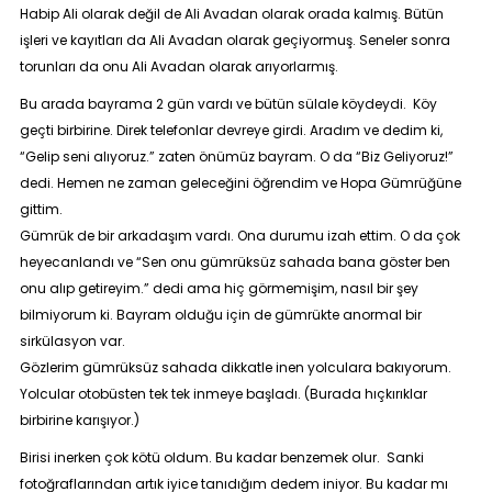
Habip Ali olarak değil de Ali Avadan olarak orada kalmış. Bütün
işleri ve kayıtları da Ali Avadan olarak geçiyormuş. Seneler sonra
torunları da onu Ali Avadan olarak arıyorlarmış.
Bu arada bayrama 2 gün vardı ve bütün sülale köydeydi. Köy
geçti birbirine. Direk telefonlar devreye girdi. Aradım ve dedim ki,
“
Gelip seni alıyoruz
.” zaten önümüz bayram. O da “
Biz Geliyoruz!
”
dedi. Hemen ne zaman geleceğini öğrendim ve Hopa Gümrüğüne
gittim.
Gümrük de bir arkadaşım vardı. Ona durumu izah ettim. O da çok
heyecanlandı ve “
Sen onu gümrüksüz sahada bana göster ben
onu alıp getireyim.
” dedi ama hiç görmemişim, nasıl bir şey
bilmiyorum ki. Bayram olduğu için de gümrükte anormal bir
sirkülasyon var.
Gözlerim gümrüksüz sahada dikkatle inen yolculara bakıyorum.
Yolcular otobüsten tek tek inmeye başladı. (Burada hıçkırıklar
birbirine karışıyor.)
Birisi inerken çok kötü oldum. Bu kadar benzemek olur. Sanki
fotoğraflarından artık iyice tanıdığım dedem iniyor. Bu kadar mı