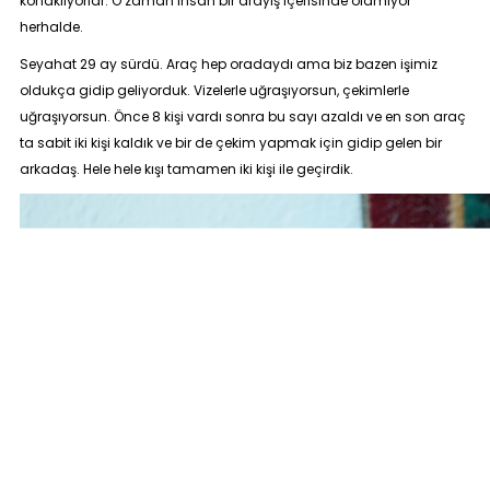
konaklıyorlar. O zaman insan bir arayış içerisinde olamıyor
herhalde.
Seyahat 29 ay sürdü. Araç hep oradaydı ama biz bazen işimiz
oldukça gidip geliyorduk. Vizelerle uğraşıyorsun, çekimlerle
uğraşıyorsun. Önce 8 kişi vardı sonra bu sayı azaldı ve en son araç
ta sabit iki kişi kaldık ve bir de çekim yapmak için gidip gelen bir
arkadaş. Hele hele kışı tamamen iki kişi ile geçirdik.