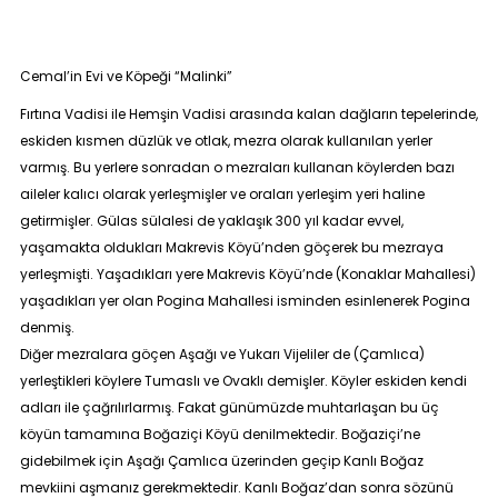
Cemal’in Evi ve Köpeği “
Malinki
”
Fırtına Vadisi ile Hemşin Vadisi arasında kalan dağların tepelerinde,
eskiden kısmen düzlük ve otlak, mezra olarak kullanılan yerler
varmış. Bu yerlere sonradan o mezraları kullanan köylerden bazı
aileler kalıcı olarak yerleşmişler ve oraları yerleşim yeri haline
getirmişler.
Gülas
sülalesi de yaklaşık 300 yıl kadar evvel,
yaşamakta oldukları
Makrevis Köyü
’nden göçerek bu mezraya
yerleşmişti. Yaşadıkları yere
Makrevis Köyü
’nde (Konaklar Mahallesi)
yaşadıkları yer olan
Pogina Mahallesi
isminden esinlenerek
Pogina
denmiş.
Diğer mezralara göçen
Aşağı
ve
Yukarı Vijeliler
de (Çamlıca)
yerleştikleri köylere
Tumaslı
ve
Ovaklı
demişler. Köyler eskiden kendi
adları ile çağrılırlarmış. Fakat günümüzde muhtarlaşan bu üç
köyün tamamına
Boğaziçi Köyü
denilmektedir.
Boğaziçi
’ne
gidebilmek için
Aşağı Çamlıca
üzerinden geçip
Kanlı Boğaz
mevkiini aşmanız gerekmektedir.
Kanlı Boğaz
’dan sonra sözünü