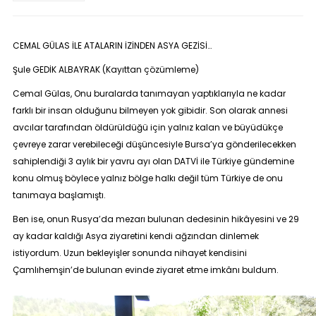
CEMAL GÜLAS İLE ATALARIN İZİNDEN ASYA GEZİSİ…
Şule GEDİK ALBAYRAK (Kayıttan çözümleme)
Cemal Gülas, Onu buralarda tanımayan yaptıklarıyla ne kadar
farklı bir insan olduğunu bilmeyen yok gibidir. Son olarak annesi
avcılar tarafından öldürüldüğü için yalnız kalan ve büyüdükçe
çevreye zarar verebileceği düşüncesiyle Bursa’ya gönderilecekken
sahiplendiği 3 aylık bir yavru ayı olan
DATVİ
ile Türkiye gündemine
konu olmuş böylece yalnız bölge halkı değil tüm Türkiye de onu
tanımaya başlamıştı.
Ben ise, onun Rusya’da mezarı bulunan dedesinin hikâyesini ve 29
ay kadar kaldığı Asya ziyaretini kendi ağzından dinlemek
istiyordum. Uzun bekleyişler sonunda nihayet kendisini
Çamlıhemşin’de bulunan evinde ziyaret etme imkânı buldum.