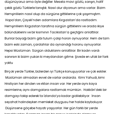
düşünüyoruz ama öyle değiller. Mesela mavi gözlü, sarışın, hafif
çekik gözlü Türklerle tanıştık. Nasıl olur diyorsun ama varlar. Bizim
Hemşinlilerin nasıl olup da sürgüne gittiklerine çok şaşırmıştım.
Hopa’dan, Çayeli’nden adamlara Kırgızistan’da rastladım.
Hemşinlilerin Kırgızistan tarafına sürgün gittiklerini ve orada ikiye
bölündüklerini ve bir kısmının Tacikistan’a geçtiğini anlattılar.
Bunlar bayağı bizim gibi tulum çalıp horon oynuyorlar. Hem de tam
bizim eski zaman, çardahlar da oynandığı horonu oynuyorlar.
Hepsi Müslüman. Sürgün olduklarını anlattılar. Bir kadın vardı
sanırsın ki bizim yukarı ki meydandan gitme. Şivede en ufak bir fark
yoktu
Birçok yerde Türkler, bizlerden iyi Türkçe konuşuyorlar ve çok eskiler.
Müslüman olmadan evvel de varlar oralarda. Kimi Yahudi, kimi
Hristiyan her dinden ve ırktan insan var. Her yerde aynı kaya
resimlerine, aynı damgalara rastlamak mümkün. Hakkâri’deki bir
damgayı takip ederek ta İzlanda’ya kadar gidilebiliyor. İnsan
seyahat halindeyken memleket duygusu her halde kayboluyor.
Düşünsene göçebe hayatı yaşıyorlar. Her gün farklı bir yerde