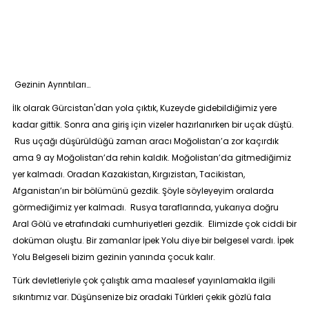
Gezinin Ayrıntıları…
İlk olarak Gürcistan'dan yola çıktık, Kuzeyde gidebildiğimiz yere
kadar gittik. Sonra ana giriş için vizeler hazırlanırken bir uçak düştü.
Rus uçağı düşürüldüğü zaman aracı Moğolistan’a zor kaçırdık
ama 9 ay Moğolistan’da rehin kaldık. Moğolistan’da gitmediğimiz
yer kalmadı. Oradan Kazakistan, Kırgızistan, Tacikistan,
Afganistan’ın bir bölümünü gezdik. Şöyle söyleyeyim oralarda
görmediğimiz yer kalmadı. Rusya taraflarında, yukarıya doğru
Aral Gölü ve etrafındaki cumhuriyetleri gezdik. Elimizde çok ciddi bir
doküman oluştu. Bir zamanlar İpek Yolu diye bir belgesel vardı.
İpek
Yolu Belgeseli
bizim gezinin yanında çocuk kalır.
Türk devletleriyle çok çalıştık ama maalesef yayınlamakla ilgili
sıkıntımız var. Düşünsenize biz oradaki Türkleri çekik gözlü fala