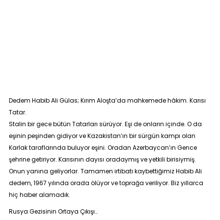
Dedem Habib Ali Gülas; Kırım Aloşta’da mahkemede hâkim. Karısı
Tatar.
Stalin bir gece bütün Tatarları sürüyor. Eşi de onların içinde. O da
eşinin peşinden gidiyor ve Kazakistan’ın bir sürgün kampı olan
Karlak taraflarında buluyor eşini. Oradan Azerbaycan’ın Gence
şehrine getiriyor. Karısının dayısı oradaymış ve yetkili birisiymiş.
Onun yanına geliyorlar. Tamamen irtibatı kaybettiğimiz Habib Ali
dedem, 1967 yılında orada ölüyor ve toprağa veriliyor. Biz yıllarca
hiç haber alamadık.
Rusya Gezisinin Ortaya Çıkışı…