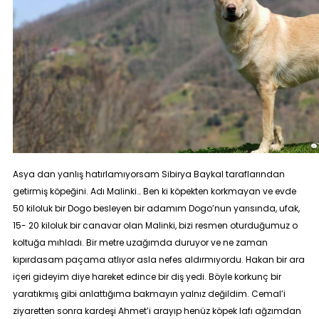
Asya dan yanlış hatırlamıyorsam Sibirya Baykal taraflarından
getirmiş köpeğini. Adı
Malinki
… Ben ki köpekten korkmayan ve evde
50 kiloluk bir
Dogo
besleyen bir adamım
Dogo
’nun yarısında, ufak,
15- 20 kiloluk bir canavar olan
Malinki
, bizi resmen oturduğumuz o
koltuğa mıhladı. Bir metre uzağımda duruyor ve ne zaman
kıpırdasam paçama atlıyor asla nefes aldırmıyordu. Hakan bir ara
içeri gideyim diye hareket edince bir diş yedi. Böyle korkunç bir
yaratıkmış gibi anlattığıma bakmayın yalnız değildim. Cemal’i
ziyaretten sonra kardeşi Ahmet’i arayıp henüz köpek lafı ağzımdan