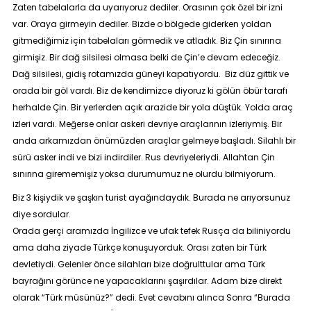
Zaten tabelalarla da uyarıyoruz dediler. Orasının çok özel bir izni
var. Oraya girmeyin dediler. Bizde o bölgede giderken yoldan
gitmediğimiz için tabelaları görmedik ve atladık. Biz Çin sınırına
girmişiz. Bir dağ silsilesi olmasa belki de Çin’e devam edeceğiz.
Dağ silsilesi, gidiş rotamızda güneyi kapatıyordu. Biz düz gittik ve
orada bir göl vardı. Biz de kendimizce diyoruz ki gölün öbür tarafı
herhalde Çin. Bir yerlerden açık arazide bir yola düştük. Yolda araç
izleri vardı. Meğerse onlar askeri devriye araçlarının izleriymiş. Bir
anda arkamızdan önümüzden araçlar gelmeye başladı. Silahlı bir
sürü asker indi ve bizi indirdiler. Rus devriyeleriydi. Allahtan Çin
sınırına girememişiz yoksa durumumuz ne olurdu bilmiyorum.
Biz 3 kişiydik ve şaşkın turist ayağındaydık. Burada ne arıyorsunuz
diye sordular.
Orada gerçi aramızda İngilizce ve ufak tefek Rusça da biliniyordu
ama daha ziyade Türkçe konuşuyorduk. Orası zaten bir Türk
devletiydi. Gelenler önce silahları bize doğrulttular ama Türk
bayrağını görünce ne yapacaklarını şaşırdılar. Adam bize direkt
olarak “
Türk müsünüz
?” dedi. Evet cevabını alınca Sonra “
Burada