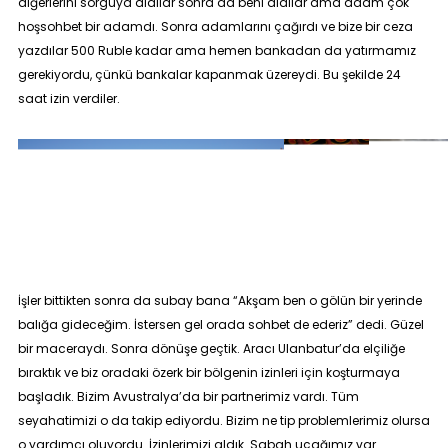
diğerlerini sorguya aldılar sonra da beni aldılar ama adam çok
hoşsohbet bir adamdı. Sonra adamlarını çağırdı ve bize bir ceza
yazdılar 500 Ruble kadar ama hemen bankadan da yatırmamız
gerekiyordu, çünkü bankalar kapanmak üzereydi. Bu şekilde 24
saat izin verdiler.
İşler bittikten sonra da subay bana “
Akşam ben o gölün bir yerinde
balığa gideceğim. İstersen gel orada sohbet de ederiz
” dedi. Güzel
bir maceraydı. Sonra dönüşe geçtik. Aracı Ulanbatur’da elçiliğe
bıraktık ve biz oradaki özerk bir bölgenin izinleri için koşturmaya
başladık. Bizim Avustralya’da bir partnerimiz vardı. Tüm
seyahatimizi o da takip ediyordu. Bizim ne tip problemlerimiz olursa
o yardımcı oluyordu. İzinlerimizi aldık. Sabah uçağımız var