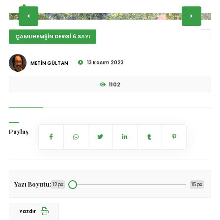
ÇAMLIHEMŞİN DERGİ 6.SAYI
13 Kasım 2023
METİN GÜLTAN
1102
Paylaş
Yazı Boyutu:
12px
15px
Yazdır