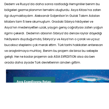
Dedem ve Rusya’da daha sonra rastladığı Hemşinliler benim bu
bölgeleri gezme planımın temelini oluşturdu. Asya Kıtası’na zaten
ilgi duymaktaydım. Aleksandr Soljenitsin’in
Gulak Takım Adaları
kitabını tam 5 kere okumuştum. Oradaki Sibirya hikâyeleri ve
Asya’nın medeniyetten uzak, yaygın geniş coğrafyası zaten yoğun
ilgimi çekerdi. Dedemin abisinin Sibirya’da denize raylar döşediği
hikâyesini duyduğumda, Sibirya’yı ve Asya’nın o çorak ve uçsuz
bucaksız steplerini çok merak ettim. Türk tarihi hakikaten enteresan
ve araştırılmaya muhtaç. Benim bu projem de biraz bu sebeple
gelişti. Her ne kadar projemin adı
ASIA EXPEDITION
olsa da ben
orada daha ziyade Türk devletlerinin izinden gittim.