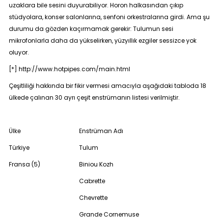
uzaklara bile sesini duyurabiliyor. Horon halkasından çıkıp
stüdyolara, konser salonlarına, senfoni orkestralarına girdi. Ama şu
durumu da gözden kaçırmamak gerekir: Tulumun sesi
mikrofonlarla daha da yükselirken, yüzyıllık ezgiler sessizce yok
oluyor.
[*]
http://www.hotpipes.com/main.html
Çeşitliliği hakkında bir fikir vermesi amacıyla aşağıdaki tabloda 18
ülkede çalınan 30 ayrı çeşit enstrümanın listesi verilmiştir.
Ülke
Enstrüman Adı
Türkiye
Tulum
Fransa (5)
Biniou Kozh
Cabrette
Chevrette
Grande Cornemuse