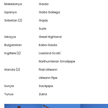
Makedonya
Gaida
İspanya
Gaita Gallega
Sırbistan (2)
Gajdy
Surle
İskoçya
Great Highland
Bulgaristan
Kaba Gaida
İngiltere (2)
Lowland Scots'
Northumbrian Smallpipe
İrlanda (2)
Piob Uilleann
Uilleann Pipe
İsviçre
Sackpipa
Tunus
Zukra