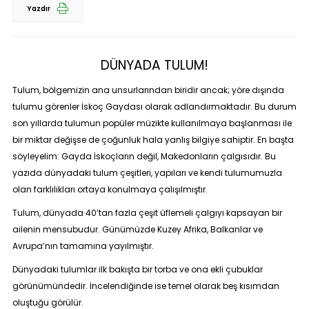
Yazdır
DÜNYADA TULUM!
Tulum, bölgemizin ana unsurlarından biridir ancak; yöre dışında
tulumu görenler İskoç Gaydası olarak adlandırmaktadır. Bu durum
son yıllarda tulumun popüler müzikte kullanılmaya başlanması ile
bir miktar değişse de çoğunluk hala yanlış bilgiye sahiptir. En başta
söyleyelim: Gayda İskoçların değil, Makedonların çalgısıdır. Bu
yazıda dünyadaki tulum çeşitleri, yapıları ve kendi tulumumuzla
olan farklılıkları ortaya konulmaya çalışılmıştır.
Tulum, dünyada 40’tan fazla çeşit üflemeli çalgıyı kapsayan bir
ailenin mensubudur. Günümüzde Kuzey Afrika, Balkanlar ve
Avrupa’nın tamamına yayılmıştır.
Dünyadaki tulumlar ilk bakışta bir torba ve ona ekli çubuklar
görünümündedir. İncelendiğinde ise temel olarak beş kısımdan
oluştuğu görülür.