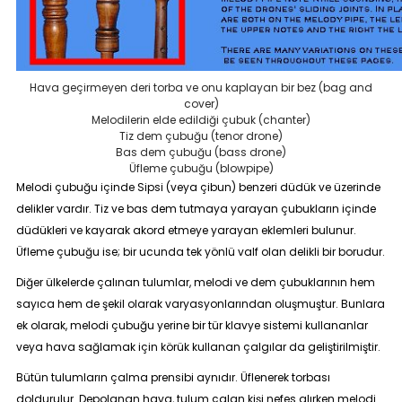
Hava geçirmeyen deri torba ve onu kaplayan bir bez (bag and
cover)
Melodilerin elde edildiği çubuk (chanter)
Tiz dem çubuğu (tenor drone)
Bas dem çubuğu (bass drone)
Üfleme çubuğu (blowpipe)
Melodi çubuğu içinde Sipsi (veya çibun) benzeri düdük ve üzerinde
delikler vardır. Tiz ve bas dem tutmaya yarayan çubukların içinde
düdükleri ve kayarak akord etmeye yarayan eklemleri bulunur.
Üfleme çubuğu ise; bir ucunda tek yönlü valf olan delikli bir borudur.
Diğer ülkelerde çalınan tulumlar, melodi ve dem çubuklarının hem
sayıca hem de şekil olarak varyasyonlarından oluşmuştur. Bunlara
ek olarak, melodi çubuğu yerine bir tür klavye sistemi kullananlar
veya hava sağlamak için körük kullanan çalgılar da geliştirilmiştir.
Bütün tulumların çalma prensibi aynıdır. Üflenerek torbası
doldurulur. Depolanan hava, tulum çalan kişi nefes alırken melodi