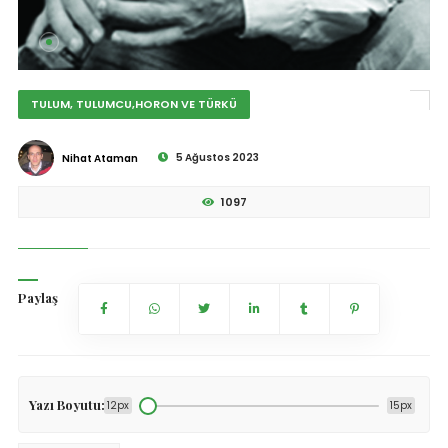
TULUM, TULUMCU,HORON VE TÜRKÜ
5 Ağustos 2023
Nihat Ataman
1097
Paylaş
Yazı Boyutu:
12px
15px