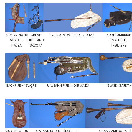
ZAMPOGNA de
GREAT
KABA GAIDA - BULGARİSTAN
NORTHUMBRIAN
SCAPOLI
HIGHLAND
SMALLPIPE -
İTALYA
İSKOÇYA
İNGİLTERE
SACKPIPE - iSVİÇRE
UILLEANN PIPE in D.İRLANDA
SLASKI GAJDY 
ZUKRA TUNUS
LOWLAND SCOTS' - İNGİLTERE
GRAN ZAMPOGNA - İ