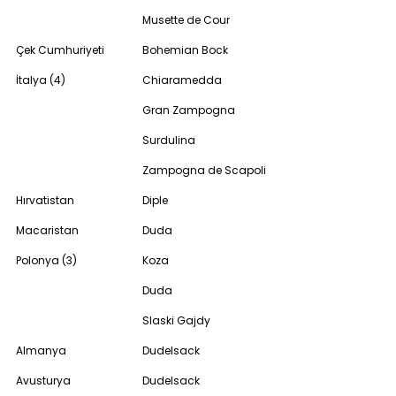
Musette de Cour
Çek Cumhuriyeti
Bohemian Bock
İtalya (4)
Chiaramedda
Gran Zampogna
Surdulina
Zampogna de Scapoli
Hırvatistan
Diple
Macaristan
Duda
Polonya (3)
Koza
Duda
Slaski Gajdy
Almanya
Dudelsack
Avusturya
Dudelsack