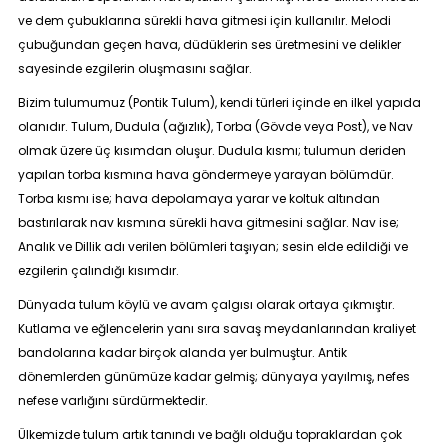
ve dem çubuklarına sürekli hava gitmesi için kullanılır. Melodi
çubuğundan geçen hava, düdüklerin ses üretmesini ve delikler
sayesinde ezgilerin oluşmasını sağlar.
Bizim tulumumuz (Pontik Tulum), kendi türleri içinde en ilkel yapıda
olanıdır. Tulum, Dudula (ağızlık), Torba (Gövde veya Post), ve Nav
olmak üzere üç kısımdan oluşur. Dudula kısmı; tulumun deriden
yapılan torba kısmına hava göndermeye yarayan bölümdür.
Torba kısmı ise; hava depolamaya yarar ve koltuk altından
bastırılarak nav kısmına sürekli hava gitmesini sağlar. Nav ise;
Analık ve Dillik adı verilen bölümleri taşıyan; sesin elde edildiği ve
ezgilerin çalındığı kısımdır.
Dünyada tulum köylü ve avam çalgısı olarak ortaya çıkmıştır.
Kutlama ve eğlencelerin yanı sıra savaş meydanlarından kraliyet
bandolarına kadar birçok alanda yer bulmuştur. Antik
dönemlerden günümüze kadar gelmiş; dünyaya yayılmış, nefes
nefese varlığını sürdürmektedir.
Ülkemizde tulum artık tanındı ve bağlı olduğu topraklardan çok