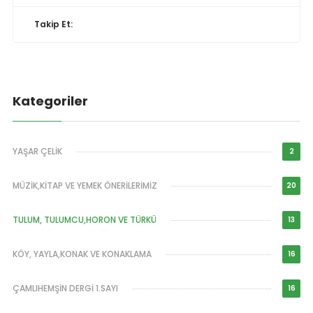
Takip Et:
Kategoriler
YAŞAR ÇELİK
2
MÜZİK,KİTAP VE YEMEK ÖNERİLERİMİZ
20
TULUM, TULUMCU,HORON VE TÜRKÜ
13
KÖY, YAYLA,KONAK VE KONAKLAMA
16
ÇAMLIHEMŞİN DERGİ 1.SAYI
16