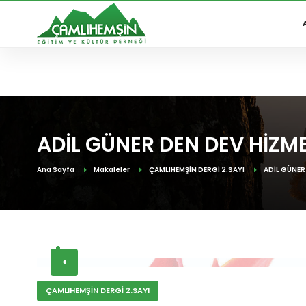
8
AĞU
YENİDEN YAYINDAYIZ
Duyurular:
2026
TULUMUN TARİHÇESİ SUNU
RAHMET, MİNNET VE ŞÜKR
ADİL GÜNER DEN DEV HİZM
Ana Sayfa
Makaleler
ÇAMLIHEMŞİN DERGİ 2.SAYI
ADİL GÜNER
ÇAMLIHEMŞİN DERGİ 2.SAYI