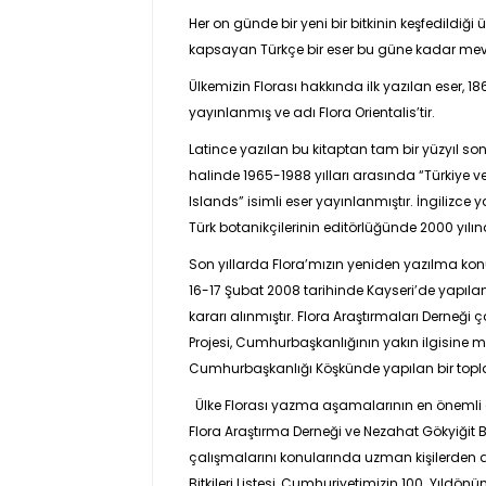
Her on günde bir yeni bir bitkinin keşfedildi
kapsayan Türkçe bir eser bu güne kadar mevc
Ülkemizin Florası hakkında ilk yazılan eser, 18
yayınlanmış ve adı Flora Orientalis’tir.
Latince yazılan bu kitaptan tam bir yüzyıl sonr
halinde 1965-1988 yılları arasında “Türkiye v
Islands” isimli eser yayınlanmıştır. İngilizce ya
Türk botanikçilerinin editörlüğünde 2000 yıl
Son yıllarda Flora’mızın yeniden yazılma konu
16-17 Şubat 2008 tarihinde Kayseri’de yapılan
kararı alınmıştır. Flora Araştırmaları Derneği
Projesi, Cumhurbaşkanlığının yakın ilgisine m
Cumhurbaşkanlığı Köşkünde yapılan bir topl
Ülke Florası yazma aşamalarının en önemli adım
Flora Araştırma Derneği ve Nezahat Gökyiğit Bot
çalışmalarını konularında uzman kişilerden ala
Bitkileri Listesi, Cumhuriyetimizin 100. Yıldönü