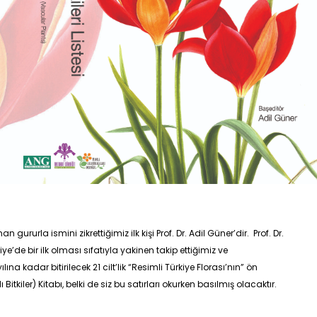
gururla ismini zikrettiğimiz ilk kişi Prof. Dr. Adil Güner’dir. Prof. Dr.
ye’de bir ilk olması sıfatıyla yakinen takip ettiğimiz ve
a kadar bitirilecek 21 cilt’lik “Resimli Türkiye Florası’nın” ön
 Bitkiler) Kitabı, belki de siz bu satırları okurken basılmış olacaktır.