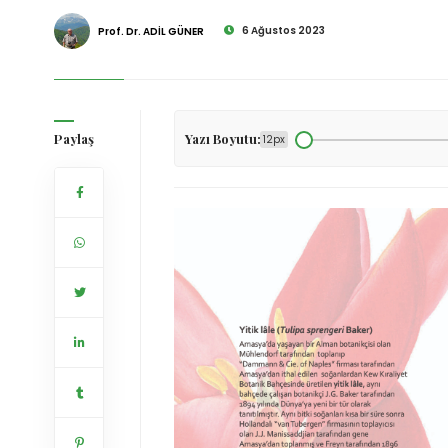
6 Ağustos 2023
Prof. Dr. ADİL GÜNER
Paylaş
Yazı Boyutu:
12px