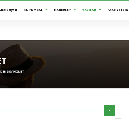
M VE SÖYLEŞİSİ..
Ana Sayfa
KURUMSAL
HABERLER
YAZILAR
FAALİYETLER
ANLARIMIZLA HER DAİM ANIYORUZ...
ET
 DEN DEV HİZMET