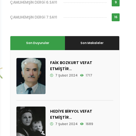
ÇAMLIHEMŞİN DERGİ 6.SAYI
9
ÇAMLIHEMŞİN DERGİ 7.SAYI
16
Son Duyurular
Son Makaleler
FAİK BOZKURT VEFAT
ETMİŞTİR...
7 Şubat 2024
1717
HEDİYE BİRYOL VEFAT
ETMİŞTİR...
7 Şubat 2024
1689