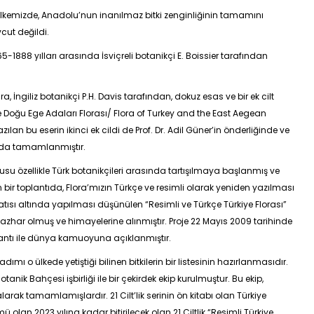
ği ülkemizde, Anadolu’nun inanılmaz bitki zenginliğinin tamamını
ut değildi.
65-1888 yılları arasında İsviçreli botanikçi E. Boissier tarafından
a, İngiliz botanikçi P.H. Davis tarafından, dokuz esas ve bir ek cilt
e Doğu Ege Adaları Florası/ Flora of Turkey and the East Aegean
zılan bu eserin ikinci ek cildi de Prof. Dr. Adil Güner’in önderliğinde ve
ında tamamlanmıştır.
su özellikle Türk botanikçileri arasında tartışılmaya başlanmış ve
 bir toplantıda, Flora’mızın Türkçe ve resimli olarak yeniden yazılması
 çatısı altında yapılması düşünülen “Resimli ve Türkçe Türkiye Florası”
azhar olmuş ve himayelerine alınmıştır. Proje 22 Mayıs 2009 tarihinde
antı ile dünya kamuoyuna açıklanmıştır.
ı o ülkede yetiştiği bilinen bitkilerin bir listesinin hazırlanmasıdır.
anik Bahçesi işbirliği ile bir çekirdek ekip kurulmuştur. Bu ekip,
rak tamamlamışlardır. 21 Cilt’lik serinin ön kitabı olan Türkiye
mü olan 2023 yılına kadar bitirilecek olan 21 Ciltlik “Resimli Türkiye