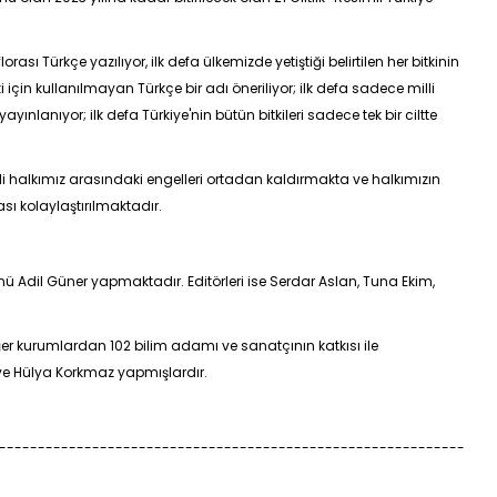
lorası Türkçe yazılıyor, ilk defa ülkemizde yetiştiği belirtilen her bitkinin
i için kullanılmayan Türkçe bir adı öneriliyor; ilk defa sadece milli
ayınlanıyor; ilk defa Türkiye'nin bütün bitkileri sadece tek bir ciltte
kendi halkımız arasındaki engelleri ortadan kaldırmakta ve halkımızın
sı kolaylaştırılmaktadır.
üğünü Adil Güner yapmaktadır. Editörleri ise Serdar Aslan, Tuna Ekim,
iğer kurumlardan 102 bilim adamı ve sanatçının katkısı ile
er ve Hülya Korkmaz yapmışlardır.
------------------------------------------------------------