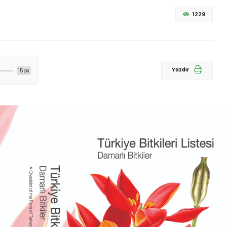
1229
Yazdır
15px