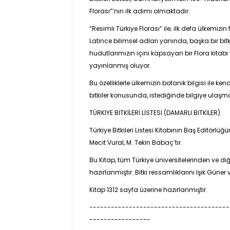
Florası”’nın ilk adımı olmaktadır.
“Resimli Türkiye Florası” ile; ilk defa ülkemizin f
Latince bilimsel adları yanında, başka bir bitk
hudutlarımızın içini kapsayan bir Flora kitabı y
yayınlanmış oluyor.
Bu özelliklerle ülkemizin botanik bilgisi ile 
bitkiler konusunda, istediğinde bilgiye ulaşma
TÜRKİYE BİTKİLERİ LİSTESİ (DAMARLI BİTKİLER)
Türkiye Bitkileri Listesi Kitabının Baş Editörl
Mecit Vural, M. Tekin Babaç’tır.
Bu Kitap, tüm Türkiye üniversitelerinden ve d
hazırlanmıştır. Bitki ressamlıklarını Işık Gün
Kitap 1312 sayfa üzerine hazırlanmıştır.
---------------------------------------
-----------------