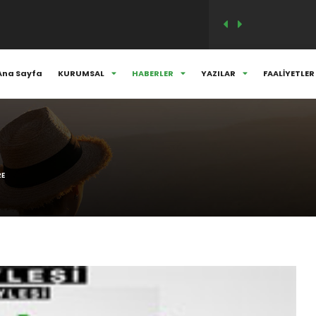
M VE SÖYLEŞİSİ..
Ana Sayfa
KURUMSAL
HABERLER
YAZILAR
FAALİYETLER
ANLARIMIZLA HER DAİM ANIYORUZ...
RE