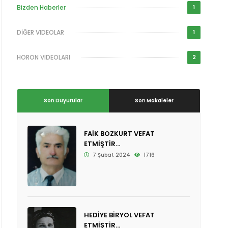
Bizden Haberler
1
DİĞER VIDEOLAR
1
HORON VIDEOLARI
2
Son Duyurular
Son Makaleler
FAİK BOZKURT VEFAT
ETMİŞTİR...
7 Şubat 2024
1716
HEDİYE BİRYOL VEFAT
ETMİŞTİR...