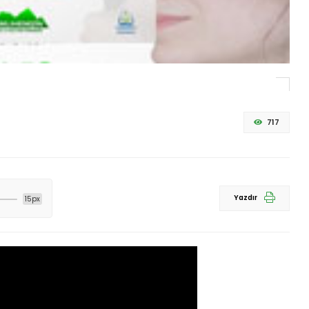
717
Yazdır
15px