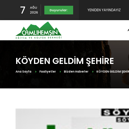
7
AĞU
YENİDEN YAYINDAYIZ
Duyurular:
2026
TULUMUN TARİHÇESİ SUNU
RAHMET, MİNNET VE ŞÜKR
KÖYDEN GELDİM ŞEHİRE
Ana Sayfa
Faaliyetler
Bizden Haberler
KÖYDEN GELDİM ŞEHİ