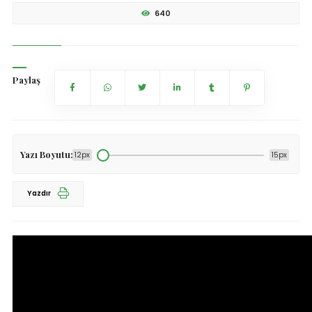
640
Paylaş
Yazı Boyutu:
12px
15px
Yazdır