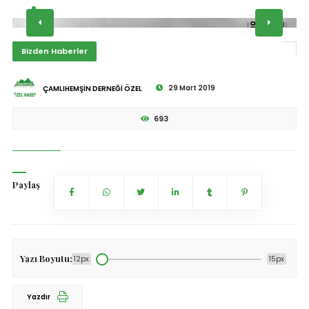
Bizden Haberler
29 Mart 2019
ÇAMLIHEMŞİN DERNEĞİ ÖZEL
693
Paylaş
Yazı Boyutu:
12px
15px
Yazdır