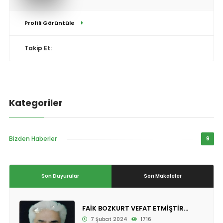
Profili Görüntüle
Takip Et:
Kategoriler
Bizden Haberler
9
Son Duyurular
Son Makaleler
FAİK BOZKURT VEFAT ETMİŞTİR...
7 Şubat 2024
1716