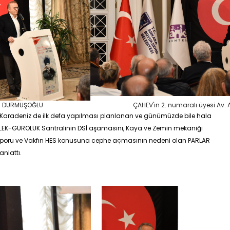
n DURMUŞOĞLU
ÇAHEV'in 2. numaralı üyesi Av
Karadeniz de ilk defa yapılması planlanan ve günümüzde bile hala
İLEK-GÜROLUK Santralinin DSİ aşamasını, Kaya ve Zemin mekaniği
aporu ve Vakfın HES konusuna cephe açmasının nedeni olan PARLAR
anlattı.