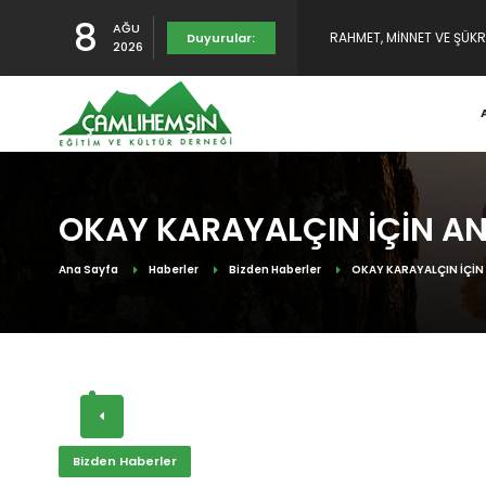
8
AĞU
YENİDEN YAYINDAYIZ
Duyurular:
2026
TULUMUN TARİHÇESİ SUNU
RAHMET, MİNNET VE ŞÜKR
OKAY KARAYALÇIN İÇİN 
Ana Sayfa
Haberler
Bizden Haberler
OKAY KARAYALÇIN İÇİ
Bizden Haberler