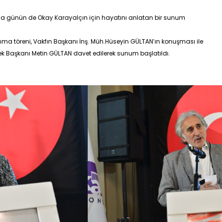
nma günün de Okay Karayalçın için hayatını anlatan bir sunum
ma töreni, Vakfın Başkanı İ
nş. Müh.Hüseyin GÜLTAN
’ın konuşması ile
ek Başkanı
Metin GÜLTAN
davet edilerek sunum başlatıldı.