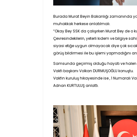
Burada Murat Beyin Bakanlığı zamanında ya
muhakkak herkese anlatılmalı.
“Okay Bey SSK da çalışırken Murat Bey de o
Çevresindekilerin, yeterli kıdem ve bilgiye 
siyasi etiğe uygun olmayacak diye çok sıcak
görüş bildirmesi ile bu işlemi yapmadığını anl
Samsunda geçirmiş olduğu hayatı ve halen 
Vakfı başkanı
Volkan DURMUŞOĞLU
konuştu.
Vakfın kuruluş hikayesinde ise , 1 Numaralı Va
Adnan KURTULUŞ
anlattı.