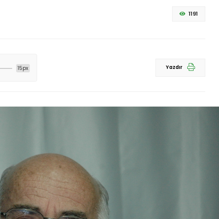
1191
Yazdır
15px