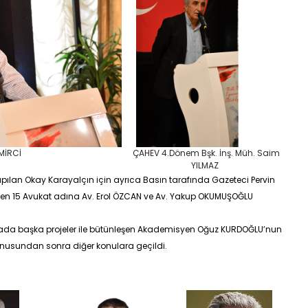
MİRCİ
ÇAHEV 4.Dönem Bşk. İnş. Müh. Saim
YILMAZ
apılan Okay Karayalçın için ayrıca Basın tarafında Gazeteci
Pervin
ten 15 Avukat adına
Av. Erol ÖZCAN
ve
Av. Yakup OKUMUŞOĞLU
da başka projeler ile bütünleşen Akademisyen
Oğuz KURDOĞLU’
nun
usundan sonra diğer konulara geçildi.