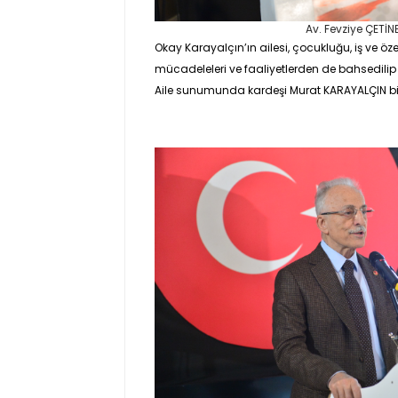
Av. Fevziye ÇETİN
Okay Karayalçın’ın ailesi, çocukluğu, iş ve 
mücadeleleri ve faaliyetlerden de bahsedilip o 
Aile sunumunda kardeşi
Murat KARAYALÇIN
bi