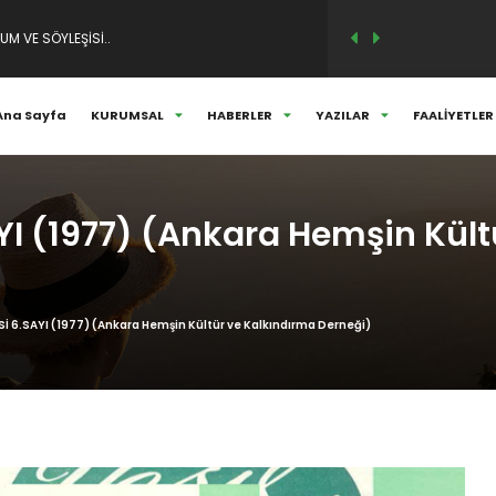
ANLARIMIZLA HER DAİM ANIYORUZ...
Ana Sayfa
KURUMSAL
HABERLER
YAZILAR
FAALİYETLER
YI (1977) (Ankara Hemşin Kült
Sİ 6.SAYI (1977) (Ankara Hemşin Kültür ve Kalkındırma Derneği)