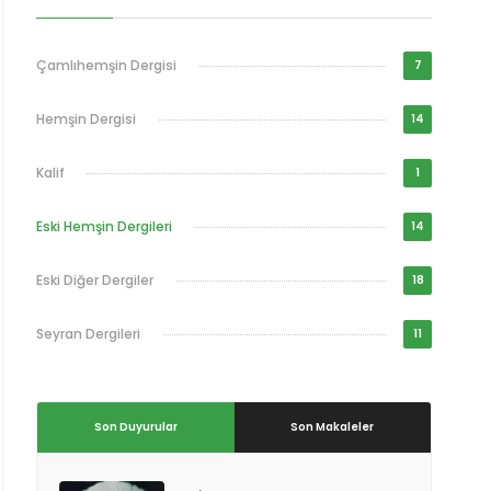
Çamlıhemşin Dergisi
7
Hemşin Dergisi
14
Kalif
1
Eski Hemşin Dergileri
14
Eski Diğer Dergiler
18
Seyran Dergileri
11
Son Duyurular
Son Makaleler