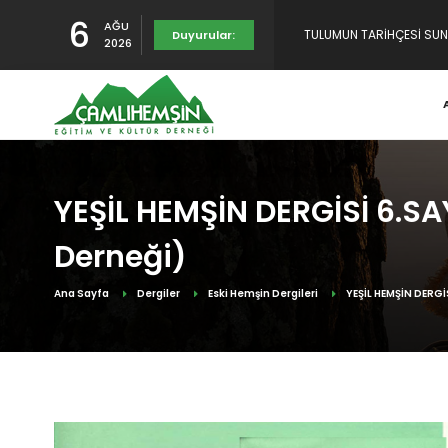
6
AĞU
Duyurular:
RAHMET, MİNNET VE ŞÜKR
2026
YENİDEN YAYINDAYIZ
YEŞİL HEMŞİN DERGİSİ 6.SA
Derneği)
Ana Sayfa
Dergiler
Eski Hemşin Dergileri
YEŞİL HEMŞİN DERGİ