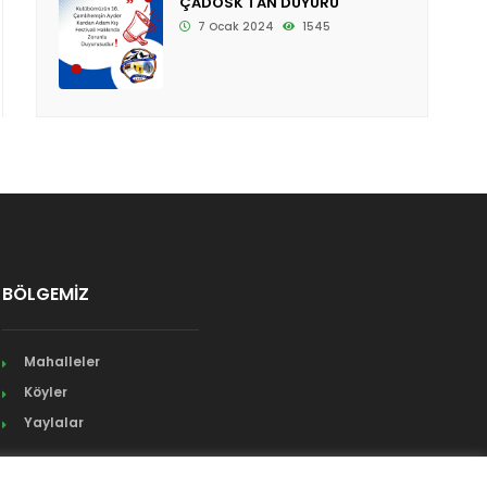
ÇADOSK'TAN DUYURU
7 Ocak 2024
1545
BÖLGEMİZ
Mahalleler
Köyler
Yaylalar