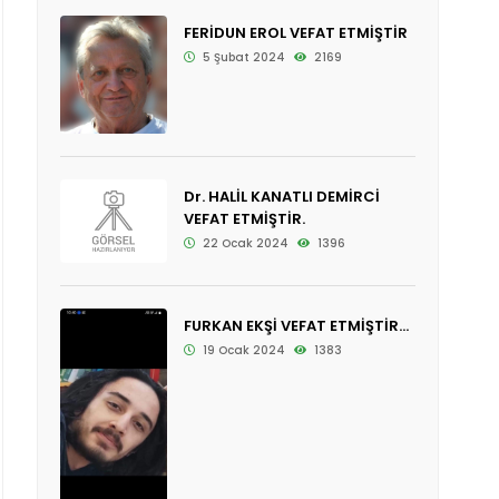
FERİDUN EROL VEFAT ETMİŞTİR
5 Şubat 2024
2169
Dr. HALİL KANATLI DEMİRCİ
VEFAT ETMİŞTİR.
22 Ocak 2024
1396
FURKAN EKŞİ VEFAT ETMİŞTİR...
19 Ocak 2024
1383