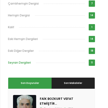
Çamlıhemşin Dergisi
7
Hemşin Dergisi
14
Kalif
1
Eski Hemşin Dergileri
14
Eski Diğer Dergiler
18
Seyran Dergileri
11
Son Duyurular
Son Makaleler
FAİK BOZKURT VEFAT
ETMİŞTİR...