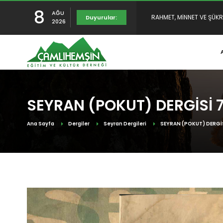
8
AĞU
YENİDEN YAYINDAYIZ
Duyurular:
2026
TULUMUN TARİHÇESİ SUNU
RAHMET, MİNNET VE ŞÜKR
SEYRAN (POKUT) DERGİSİ 7.
Ana Sayfa
Dergiler
Seyran Dergileri
SEYRAN (POKUT) DERGİSİ