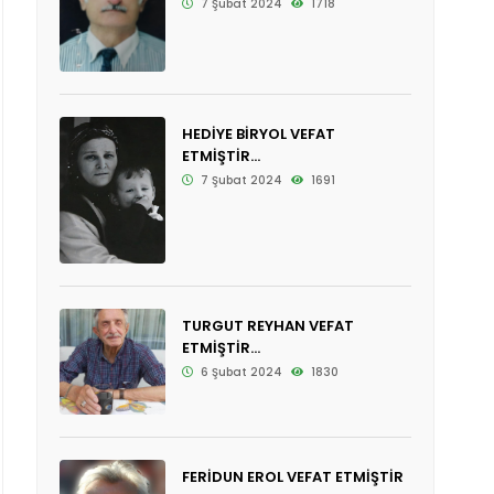
7 Şubat 2024
1718
HEDİYE BİRYOL VEFAT
ETMİŞTİR...
7 Şubat 2024
1691
TURGUT REYHAN VEFAT
ETMİŞTİR...
6 Şubat 2024
1830
FERİDUN EROL VEFAT ETMİŞTİR