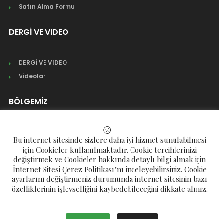
Satın Alma Formu
DERGİ VE VIDEO
DERGİ VE VIDEO
Videolar
BÖLGEMİZ
Mahalleler
Bu internet sitesinde sizlere daha iyi hizmet sunulabilmesi
Köyler
için Cookieler kullanılmaktadır. Cookie tercihlerinizi
değiştirmek ve Cookieler hakkında detaylı bilgi almak için
Yaylalar
İnternet Sitesi Çerez Politikası’nı inceleyebilirsiniz. Cookie
ayarlarını değiştirmeniz durumunda internet sitesinin bazı
özelliklerinin işlevselliğini kaybedebileceğini dikkate alınız.
Telif Hakkı © 2023 Çamlıhemşin Eğitim ve Kültür Derneği