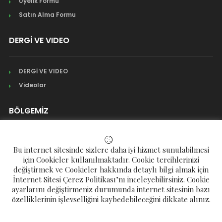
Üyelik Formu
Satın Alma Formu
DERGİ VE VIDEO
DERGİ VE VIDEO
Videolar
BÖLGEMİZ
Mahalleler
Bu internet sitesinde sizlere daha iyi hizmet sunulabilmesi
Köyler
için Cookieler kullanılmaktadır. Cookie tercihlerinizi
değiştirmek ve Cookieler hakkında detaylı bilgi almak için
Yaylalar
İnternet Sitesi Çerez Politikası’nı inceleyebilirsiniz. Cookie
ayarlarını değiştirmeniz durumunda internet sitesinin bazı
özelliklerinin işlevselliğini kaybedebileceğini dikkate alınız.
Telif Hakkı © 2023 Çamlıhemşin Eğitim ve Kültür Derneği