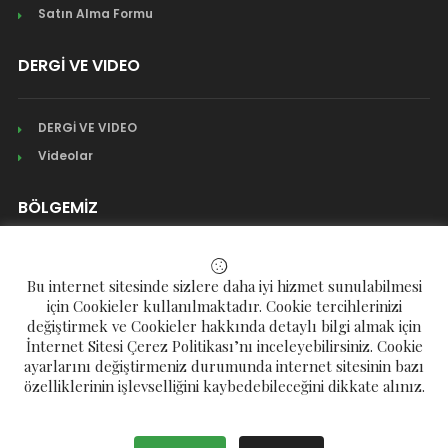
Satın Alma Formu
DERGİ VE VIDEO
DERGİ VE VIDEO
Videolar
BÖLGEMİZ
Mahalleler
Bu internet sitesinde sizlere daha iyi hizmet sunulabilmesi
Köyler
için Cookieler kullanılmaktadır. Cookie tercihlerinizi
değiştirmek ve Cookieler hakkında detaylı bilgi almak için
Yaylalar
İnternet Sitesi Çerez Politikası’nı inceleyebilirsiniz. Cookie
ayarlarını değiştirmeniz durumunda internet sitesinin bazı
özelliklerinin işlevselliğini kaybedebileceğini dikkate alınız.
Telif Hakkı © 2023 Çamlıhemşin Eğitim ve Kültür Derneği