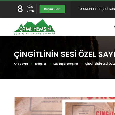
TULUMUN TARİHÇESİ SUNU
8
AĞU
Duyurular:
2026
RAHMET, MİNNET VE ŞÜKR
YENİDEN YAYINDAYIZ
ÇİNGİTLİNİN SESİ ÖZEL SAYI
Ana Sayfa
Dergiler
Eski Diğer Dergiler
ÇİNGİTLİNİN SESİ ÖZEL