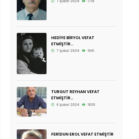
7 Şubat 2024
1719
HEDİYE BİRYOL VEFAT
ETMİŞTİR...
7 Şubat 2024
1691
TURGUT REYHAN VEFAT
ETMİŞTİR...
6 Şubat 2024
1830
FERİDUN EROL VEFAT ETMİŞTİR