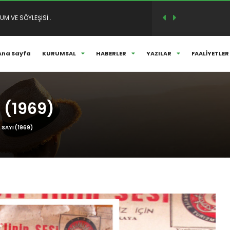
M VE SÖYLEŞİSİ..
ANLARIMIZLA HER DAİM ANIYORUZ...
Ana Sayfa
KURUMSAL
HABERLER
YAZILAR
FAALİYETLER
 (1969)
 SAYI (1969)