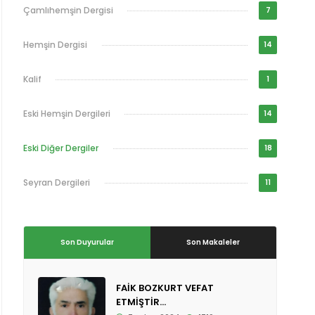
Çamlıhemşin Dergisi
7
Hemşin Dergisi
14
Kalif
1
Eski Hemşin Dergileri
14
Eski Diğer Dergiler
18
Seyran Dergileri
11
Son Duyurular
Son Makaleler
FAİK BOZKURT VEFAT
ETMİŞTİR...