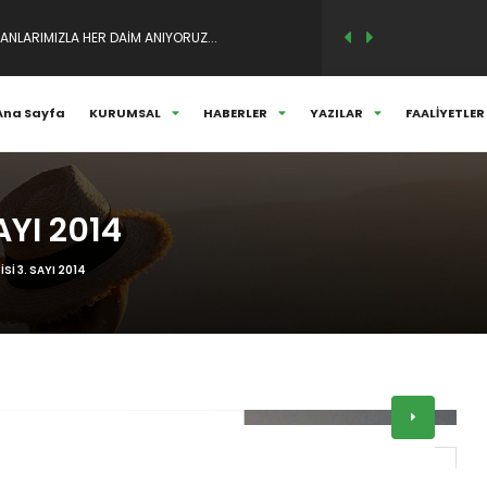
Ana Sayfa
KURUMSAL
HABERLER
YAZILAR
FAALİYETLER
M VE SÖYLEŞİSİ..
AYI 2014
Sİ 3. SAYI 2014