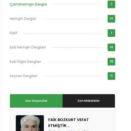
Çamlıhemşin Dergisi
7
Hemşin Dergisi
14
Kalif
1
Eski Hemşin Dergileri
14
Eski Diğer Dergiler
18
Seyran Dergileri
11
Son Duyurular
Son Makaleler
FAİK BOZKURT VEFAT
ETMİŞTİR...