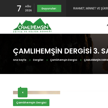
7
AĞU
Duyurular:
YENİDEN YAYINDAYIZ
2026
TULUMUN TARİHÇESİ SUNU
ÇAMLIHEMŞİN DERGİSİ 3. S
Ana Sayfa
Dergiler
Çamlıhemşin Dergisi
ÇAMLIHEMŞİN DERGİ
Çamlıhemşin Dergisi