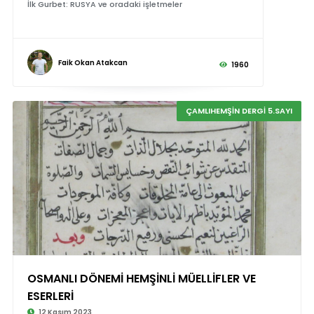
İlk Gurbet: RUSYA ve oradaki işletmeler
Faik Okan Atakcan
1960
ÇAMLIHEMŞİN DERGİ 5.SAYI
OSMANLI DÖNEMİ HEMŞİNLİ MÜELLİFLER VE
ESERLERİ
12 Kasım 2023