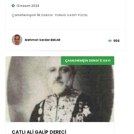
12 Kasım 2023
Çamlıhemşinli İlk Doktor: YUNUS VASFİ YÜCEL
Mehmet Serdar BEKAR
956
ÇAMLIHEMŞİN DERGİ 5.SAYI
ÇATLI ALİ GALİP DERECİ