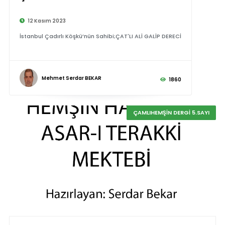
12 Kasım 2023
İstanbul Çadırlı Köşkü’nün Sahibi;ÇAT'LI ALİ GALİP DERECİ
Mehmet Serdar BEKAR
1860
ÇAMLIHEMŞİN DERGİ 5.SAYI