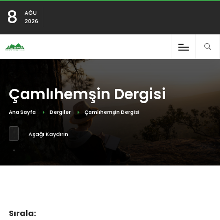
8
AĞU
2026
Çamlıhemşin Dergisi
Ana Sayfa
Dergiler
Çamlıhemşin Dergisi
Aşağı Kaydırın
Sırala: