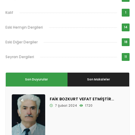
Kalif
1
Eski Hemşin Dergileri
14
Eski Diğer Dergiler
18
Seyran Dergileri
11
Son Duyurular
Son Makaleler
FAİK BOZKURT VEFAT ETMİŞTİR...
7 Şubat 2024
1720